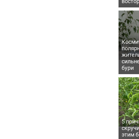
восто
Косми
поляр
жител
сильн
бури
5 прич
скручи
этим 