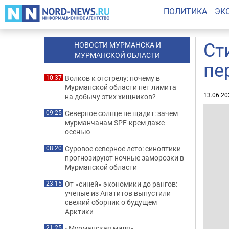
ПОЛИТИКА
ЭК
Ст
НОВОСТИ МУРМАНСКА И
МУРМАНСКОЙ ОБЛАСТИ
пе
Волков к отстрелу: почему в
10:37
Мурманской области нет лимита
13.06.20
на добычу этих хищников?
Северное солнце не щадит: зачем
09:25
мурманчанам SPF-крем даже
осенью
Суровое северное лето: синоптики
08:20
прогнозируют ночные заморозки в
Мурманской области
От «синей» экономики до рангов:
23:15
ученые из Апатитов выпустили
свежий сборник о будущем
Арктики
«Мурманская миля»
21:25