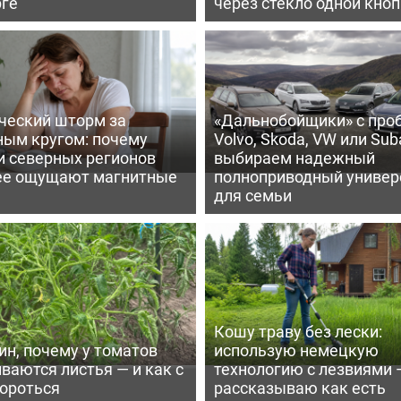
рге
через стекло одной кно
ческий шторм за
«Дальнобойщики» с про
ным кругом: почему
Volvo, Skoda, VW или Suba
и северных регионов
выбираем надежный
ее ощущают магнитные
полноприводный универ
для семьи
Кошу траву без лески:
ин, почему у томатов
использую немецкую
ваются листья — и как с
технологию с лезвиями 
бороться
рассказываю как есть