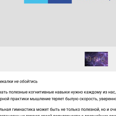
екалки не обойтись
ать полезные когнитивные навыки нужно каждому из нас, 
рной практики мышление теряет былую скорость, уверенн
ьная гимнастика может быть не только полезной, но и оч
естановку не теряют своей популярности с древнейших вр