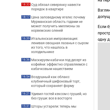
Суд обязал северянку навести
18:33
порядок в квартире
Взглян
допущ
Цена заповедному ягелю: почему
18:17
Мурманская область годами не
может получить миллионы за
Если б
норвежских оленей
простр
Итальянская импровизация:
16:39
одну д
ленивая овощная лазанья с сыром
из того, что нашлось в
холодильнике
Маскируем кабачки под десерт из
16:36
кофейни: эффектно справляемся с
кабачковым нашествием
Воздушный как облако:
16:54
клубничный шифоновый торт,
который сохраняет форму
Удивил гостей кексом с грушей, но
16:21
без груши: все в восторге
Шторы устарели: теперь мы
15:31