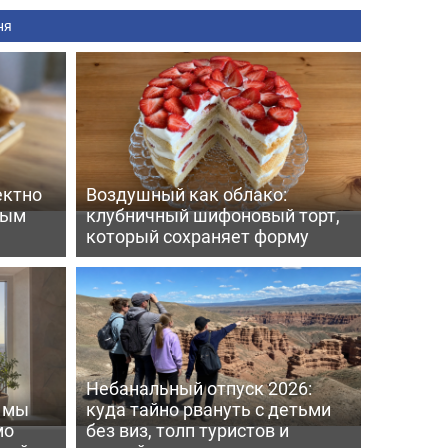
ня
ектно
Воздушный как облако:
вым
клубничный шифоновый торт,
который сохраняет форму
Небанальный отпуск 2026:
ь мы
куда тайно рвануть с детьми
мо
без виз, толп туристов и