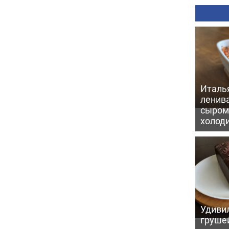
Италь
ленив
сыром 
холод
Удивил
грушей