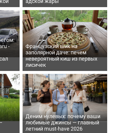
пкой
адской жары
бегом:
ru -
Французский шик на
заполярной даче: печем
сал
невероятный киш из первых
лисичек
Деним нулевых: почему ваши
—
любимые джинсы — главный
летний must-have 2026