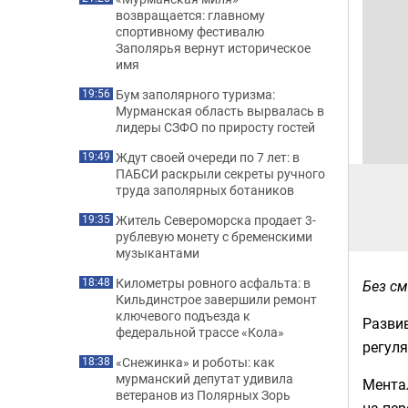
возвращается: главному
спортивному фестивалю
Заполярья вернут историческое
имя
Бум заполярного туризма:
19:56
Мурманская область вырвалась в
лидеры СЗФО по приросту гостей
Ждут своей очереди по 7 лет: в
19:49
ПАБСИ раскрыли секреты ручного
труда заполярных ботаников
Житель Североморска продает 3-
19:35
рублевую монету с бременскими
музыкантами
Километры ровного асфальта: в
18:48
Без см
Кильдинстрое завершили ремонт
ключевого подъезда к
Развив
федеральной трассе «Кола»
регуля
«Снежинка» и роботы: как
18:38
мурманский депутат удивила
Ментал
ветеранов из Полярных Зорь
на пер