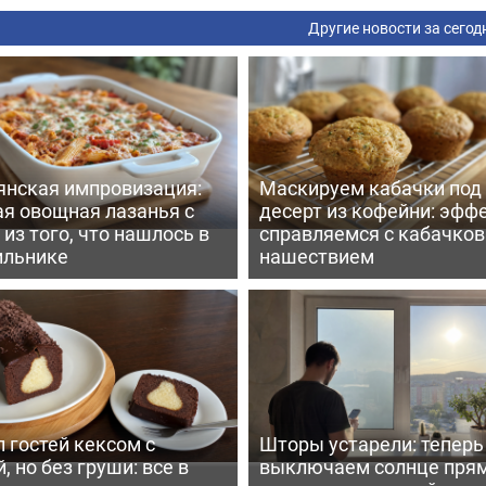
Другие новости за сегод
янская импровизация:
Маскируем кабачки под
ая овощная лазанья с
десерт из кофейни: эфф
из того, что нашлось в
справляемся с кабачко
ильнике
нашествием
 гостей кексом с
Шторы устарели: тепер
, но без груши: все в
выключаем солнце пря