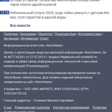
через стекло одной кнопкой
Небанальный отпуск 2026: куда тайно рвануть с детьми без
13:18
виз, толп туристов и адской жары
Все новости
Политика
|
Экономика
|
Общество
|
Происшествия
|
Фоторепортажи
|
Авторское
|
Интересное
|
Спорт
Информационное агентство «Nord-News»
Запись о регистрации средства массовой информации «Nord-News» Эл
№ ФС77-62541 от 27.07.2015 г. выдано Федеральной службой по
надзору в сфере связи, информационных технологий и массовых
коммуникаций (Роскомнадзор).
При полном или частичном использовании материалов ссылка на
«Nord-News» обязательна. Для сетевых изданий обязательна
гиперссылка на сайт «Nord-News».
Учредитель — ООО «ИКС-МАРКЕТ», ИНН 5190310423, ОГРН
1035100155133
Главный редактор — Голямин Максим Сергеевич
О нас
Редакционная политика
Контактная информация
Политика
конфиденциальности