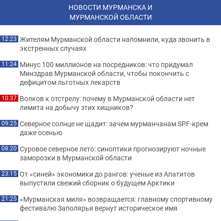
НОВОСТИ МУРМАНСКА И
МУРМАНСКОЙ ОБЛАСТИ
Жителям Мурманской области напомнили, куда звонить в
12:23
экстренных случаях
Минус 100 миллионов на посредников: что придумал
11:24
Минздрав Мурманской области, чтобы покончить с
дефицитом льготных лекарств
Волков к отстрелу: почему в Мурманской области нет
10:37
лимита на добычу этих хищников?
Северное солнце не щадит: зачем мурманчанам SPF-крем
09:25
даже осенью
Суровое северное лето: синоптики прогнозируют ночные
08:20
заморозки в Мурманской области
От «синей» экономики до рангов: ученые из Апатитов
23:15
выпустили свежий сборник о будущем Арктики
«Мурманская миля» возвращается: главному спортивному
21:25
фестивалю Заполярья вернут историческое имя