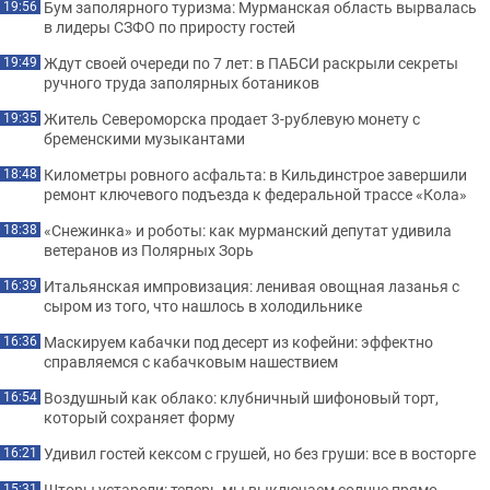
Бум заполярного туризма: Мурманская область вырвалась
19:56
в лидеры СЗФО по приросту гостей
Ждут своей очереди по 7 лет: в ПАБСИ раскрыли секреты
19:49
ручного труда заполярных ботаников
Житель Североморска продает 3-рублевую монету с
19:35
бременскими музыкантами
Километры ровного асфальта: в Кильдинстрое завершили
18:48
ремонт ключевого подъезда к федеральной трассе «Кола»
«Снежинка» и роботы: как мурманский депутат удивила
18:38
ветеранов из Полярных Зорь
Итальянская импровизация: ленивая овощная лазанья с
16:39
сыром из того, что нашлось в холодильнике
Маскируем кабачки под десерт из кофейни: эффектно
16:36
справляемся с кабачковым нашествием
Воздушный как облако: клубничный шифоновый торт,
16:54
который сохраняет форму
Удивил гостей кексом с грушей, но без груши: все в восторге
16:21
Шторы устарели: теперь мы выключаем солнце прямо
15:31