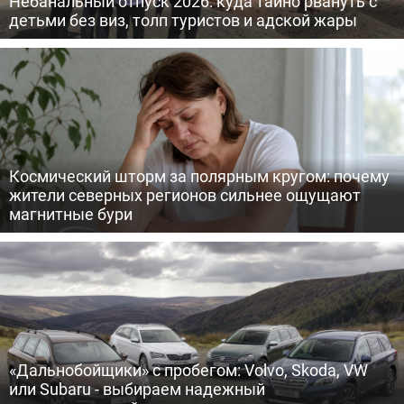
Небанальный отпуск 2026: куда тайно рвануть с
детьми без виз, толп туристов и адской жары
Космический шторм за полярным кругом: почему
жители северных регионов сильнее ощущают
магнитные бури
«Дальнобойщики» с пробегом: Volvo, Skoda, VW
или Subaru - выбираем надежный