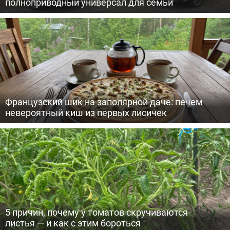
полноприводный универсал для семьи
Французский шик на заполярной даче: печем
невероятный киш из первых лисичек
5 причин, почему у томатов скручиваются
листья — и как с этим бороться