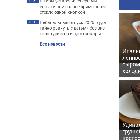
Шторы устарели: теперь мы
15:31
выключаем солнце прямо через
стекло одной кнопкой
Небанальный отпуск 2026: куда
13:18
тайно рвануть с детьми без виз,
толп туристов и адской жары
Все новости
Италь
ленив
сыром 
холод
Удивил
грушей
восто