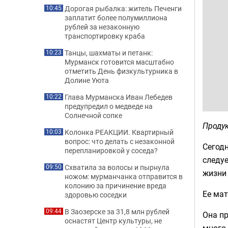
Дорогая рыбалка: житель Печенги
10:45
заплатит более полумиллиона
рублей за незаконную
транспортировку краба
Танцы, шахматы и петанк:
10:23
Мурманск готовится масштабно
отметить День физкультурника в
Долине Уюта
Глава Мурманска Иван Лебедев
10:22
предупредил о медведе на
Солнечной сопке
Продук
Колонка РЕАКЦИИ. Квартирный
10:03
вопрос: что делать с незаконной
Сегодн
перепланировкой у соседа?
следу
Схватила за волосы и пырнула
09:50
жизни 
ножом: мурманчанка отправится в
колонию за причинение вреда
Ее мат
здоровью соседки
В Заозерске за 31,8 млн рублей
09:44
Она пр
оснастят Центр культуры, не
много 