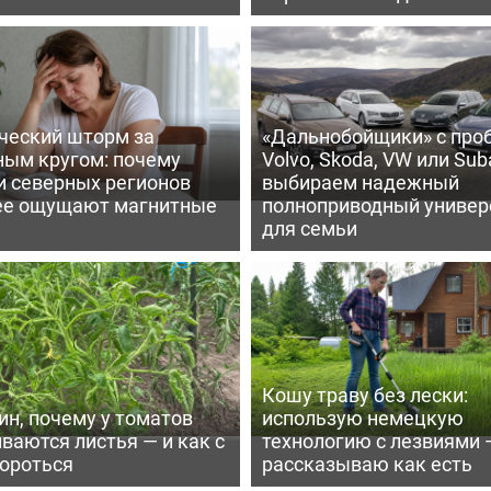
ческий шторм за
«Дальнобойщики» с про
ным кругом: почему
Volvo, Skoda, VW или Suba
и северных регионов
выбираем надежный
ее ощущают магнитные
полноприводный универ
для семьи
Кошу траву без лески:
ин, почему у томатов
использую немецкую
ваются листья — и как с
технологию с лезвиями 
бороться
рассказываю как есть