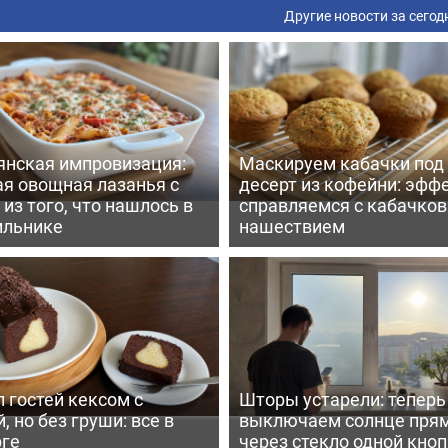
Другие новости за сегод
янская импровизация:
Маскируем кабачки под
ая овощная лазанья с
десерт из кофейни: эфф
из того, что нашлось в
справляемся с кабачко
ильнике
нашествием
 гостей кексом с
Шторы устарели: тепер
, но без груши: все в
выключаем солнце пря
рге
через стекло одной кно