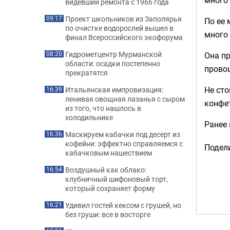
видевший ремонта с 1966 года
Проект школьников из Заполярья
09:17
По ее 
по очистке водорослей вышел в
много 
финал Всероссийского экофорума
Гидрометцентр Мурманской
Она пр
08:20
области: осадки постепенно
прово
прекратятся
Не сто
Итальянская импровизация:
16:39
ленивая овощная лазанья с сыром
конфе
из того, что нашлось в
холодильнике
Ранее
Маскируем кабачки под десерт из
16:36
кофейни: эффектно справляемся с
Подели
кабачковым нашествием
Воздушный как облако:
16:54
клубничный шифоновый торт,
который сохраняет форму
Удивил гостей кексом с грушей, но
16:21
без груши: все в восторге