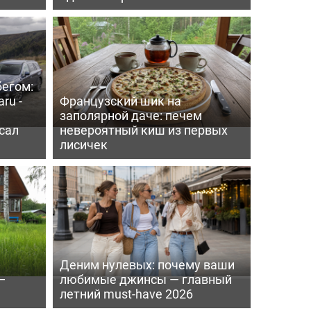
бегом:
ru -
Французский шик на
заполярной даче: печем
сал
невероятный киш из первых
лисичек
Деним нулевых: почему ваши
—
любимые джинсы — главный
летний must-have 2026