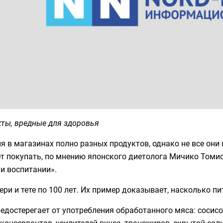
ты, вредные для здоровья
я в магазинах полно разных продуктов, однако не все они 
ет покупать, по мнению японского диетолога Мичико Томи
и воспитании».
ери и тете по 100 лет. Их пример доказывает, насколько п
едостерегает от употребления обработанного мяса: сосисок,
консервантов, усилителей вкуса, трансжиров, скрытой сол