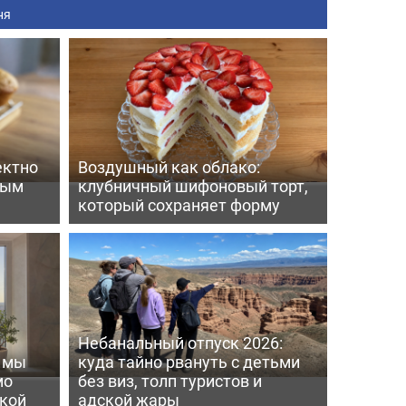
ня
ектно
Воздушный как облако:
вым
клубничный шифоновый торт,
который сохраняет форму
Небанальный отпуск 2026:
ь мы
куда тайно рвануть с детьми
мо
без виз, толп туристов и
пкой
адской жары