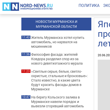
ПОЛИТИКА
ЭК
Яп
НОВОСТИ МУРМАНСКА И
МУРМАНСКОЙ ОБЛАСТИ
пр
Житель Мурманска хотел купить
11:43
ле
автомобиль, но нарвался на
мошенников
Философия фасада: жителей
11:36
20.06.20
Ковдора разделил спор из-за
нового девятиэтажного мурала
«Светлые серые, белые, светло-
11:23
охристые, стальные и бронзовые»:
Стало известно, в какие цвета
будут красить фасады домов в
Мурманске
На берегу Кольского залива в
10:47
Мурманске навели порядок и
вывезли сгоревший автомобиль