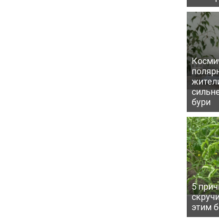
Косми
поляр
жител
сильн
бури
5 прич
скручи
этим 