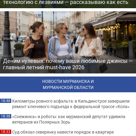
технологию с лезвиями — рассказываю как есть
Деним нулевых: почему ваши любимые джинсы —
главный летний must-have 2026
НОВОСТИ МУРМАНСКА И
МУРМАНСКОЙ ОБЛАСТИ
Километры ровного асфальта: в Кильдинстрое завершили
18:48
ремонт ключевого подъезда к федеральной трассе «Кола»
«Снежинка» и роботы: как мурманский депутат удивила
18:38
ветеранов из Полярных Зорь
Суд обязал северянку навести порядок в квартире
18:33