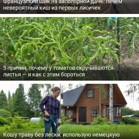
Французский шик на заполярной даче: печем
невероятный киш из первых лисичек
5 причин, почему у томатов скручиваются
листья — и как с этим бороться
Кошу траву без лески: использую немецкую