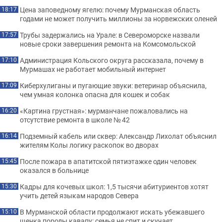
Цена заповедному ягелю: почему Мурманская область
18:17
годами не может получить миллионы за норвежских оленей
Трубы задержались на Урале: в Североморске назвали
17:57
новые сроки завершения ремонта на Комсомольской
Администрация Кольского округа рассказала, почему в
17:10
Мурмашах не работает мобильный интернет
Киберхулиганы и пугающие звуки: ветеринар объяснила,
17:09
чем умная колонка опасна для кошек и собак
«Картина грустная»: мурманчане пожаловались на
16:20
отсутствие ремонта в школе № 42
Подземный кабель или сквер: Александр Лихолат объяснил
16:14
жителям Колы логику раскопок во дворах
После пожара в апатитской пятиэтажке один человек
15:45
оказался в больнице
Кадры для кочевых школ: 1,5 тысячи абитуриентов хотят
15:30
учить детей языкам народов Севера
В Мурманской области продолжают искать убежавшего
15:10
щенка породы кавапу: семья не спит и скучает