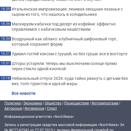
Итальянская импровизация: ленивая овощная лазанья с
16:39
сыром из того, что нашлось в холодильнике
Маскируем кабачки под десерт из кофейни: эффектно
16:36
справляемся с кабачковым нашествием
Воздушный как облако: клубничный шифоновый торт,
16:54
который сохраняет форму
Удивил гостей кексом с грушей, но без груши: все в восторге
16:21
Шторы устарели: теперь мы выключаем солнце прямо
15:31
через стекло одной кнопкой
Небанальный отпуск 2026: куда тайно рвануть с детьми без
13:18
виз, толп туристов и адской жары
Все новости
Политика
|
Экономика
|
Общество
|
Происшествия
|
Фоторепортажи
|
Авторское
|
Интересное
|
Спорт
Информационное агентство «Nord-News»
Запись о регистрации средства массовой информации «Nord-News» Эл
№ ФС77-62541 от 27.07.2015 г. выдано Федеральной службой по