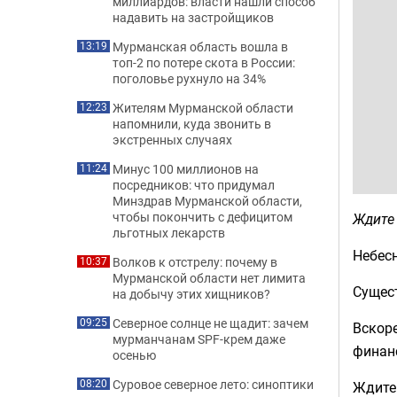
миллиардов: власти нашли способ
надавить на застройщиков
Мурманская область вошла в
13:19
топ-2 по потере скота в России:
поголовье рухнуло на 34%
Жителям Мурманской области
12:23
напомнили, куда звонить в
экстренных случаях
Минус 100 миллионов на
11:24
посредников: что придумал
Минздрав Мурманской области,
чтобы покончить с дефицитом
Ждите
льготных лекарств
Небесн
Волков к отстрелу: почему в
10:37
Мурманской области нет лимита
Сущест
на добычу этих хищников?
Северное солнце не щадит: зачем
09:25
Вскоре
мурманчанам SPF-крем даже
финанс
осенью
Суровое северное лето: синоптики
08:20
Ждите 