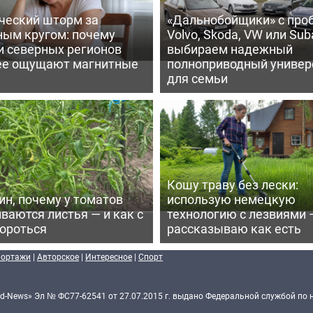
ческий шторм за
«Дальнобойщики» с про
ным кругом: почему
Volvo, Skoda, VW или Suba
и северных регионов
выбираем надежный
ее ощущают магнитные
полноприводный универ
для семьи
Кошу траву без лески:
ин, почему у томатов
использую немецкую
ваются листья — и как с
технологию с лезвиями 
бороться
рассказываю как есть
портажи
|
Авторское
|
Интересное
|
Спорт
d-News» Эл № ФС77-62541 от 27.07.2015 г. выдано Федеральной службой по 