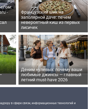
бегом:
ru -
Французский шик на
заполярной даче: печем
сал
невероятный киш из первых
лисичек
Деним нулевых: почему ваши
—
любимые джинсы — главный
летний must-have 2026
надзору в сфере связи, информационных технологий и