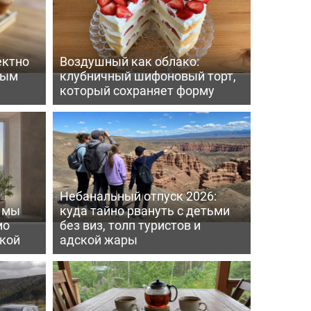
ектно
Воздушный как облако:
вым
клубничный шифоновый торт,
который сохраняет форму
Небанальный отпуск 2026:
ь мы
куда тайно рвануть с детьми
мо
без виз, толп туристов и
пкой
адской жары