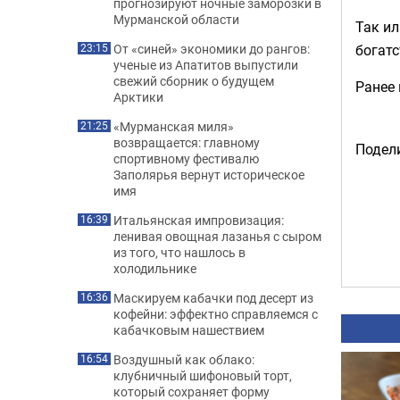
прогнозируют ночные заморозки в
Мурманской области
Так ил
богатс
От «синей» экономики до рангов:
23:15
ученые из Апатитов выпустили
свежий сборник о будущем
Ранее
Арктики
«Мурманская миля»
21:25
возвращается: главному
Подели
спортивному фестивалю
Заполярья вернут историческое
имя
Итальянская импровизация:
16:39
ленивая овощная лазанья с сыром
из того, что нашлось в
холодильнике
Маскируем кабачки под десерт из
16:36
кофейни: эффектно справляемся с
кабачковым нашествием
Воздушный как облако:
16:54
клубничный шифоновый торт,
который сохраняет форму