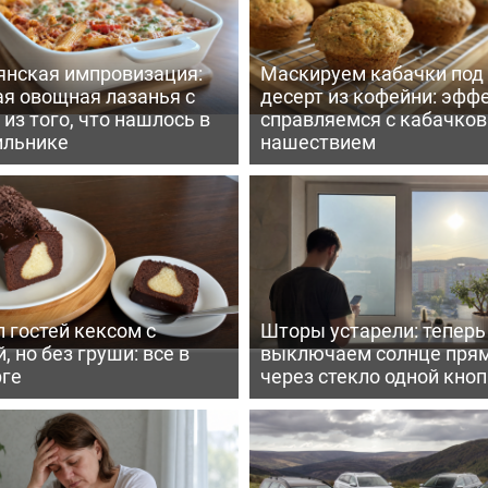
янская импровизация:
Маскируем кабачки под
ая овощная лазанья с
десерт из кофейни: эфф
из того, что нашлось в
справляемся с кабачко
ильнике
нашествием
 гостей кексом с
Шторы устарели: тепер
, но без груши: все в
выключаем солнце пря
рге
через стекло одной кно