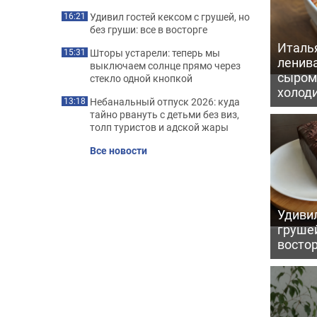
Удивил гостей кексом с грушей, но
16:21
без груши: все в восторге
Италь
Шторы устарели: теперь мы
15:31
ленив
выключаем солнце прямо через
сыром 
стекло одной кнопкой
холод
Небанальный отпуск 2026: куда
13:18
тайно рвануть с детьми без виз,
толп туристов и адской жары
Все новости
Удивил
грушей
восто