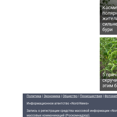
Косми
поляр
жител
сильн
бури
5 прич
скручи
этим 
Политика
|
Экономика
|
Общество
|
Происшествия
|
Фоторе
Информационное агентство «Nord-News»
Запись о регистрации средства массовой информации «Nor
массовых коммуникаций (Роскомнадзор).