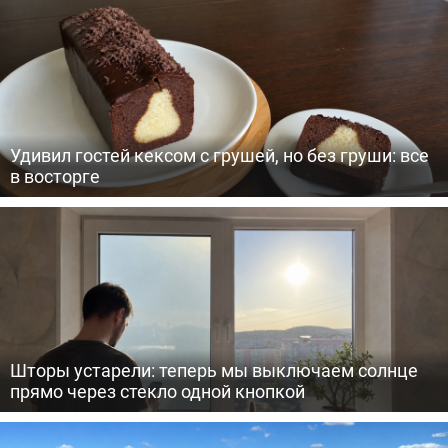
Удивил гостей кексом с грушей, но без груши: все
в восторге
Шторы устарели: теперь мы выключаем солнце
прямо через стекло одной кнопкой