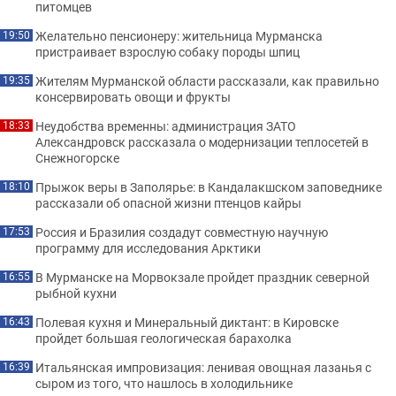
питомцев
Желательно пенсионеру: жительница Мурманска
19:50
пристраивает взрослую собаку породы шпиц
Жителям Мурманской области рассказали, как правильно
19:35
консервировать овощи и фрукты
Неудобства временны: администрация ЗАТО
18:33
Александровск рассказала о модернизации теплосетей в
Снежногорске
Прыжок веры в Заполярье: в Кандалакшском заповеднике
18:10
рассказали об опасной жизни птенцов кайры
Россия и Бразилия создадут совместную научную
17:53
программу для исследования Арктики
В Мурманске на Морвокзале пройдет праздник северной
16:55
рыбной кухни
Полевая кухня и Минеральный диктант: в Кировске
16:43
пройдет большая геологическая барахолка
Итальянская импровизация: ленивая овощная лазанья с
16:39
сыром из того, что нашлось в холодильнике