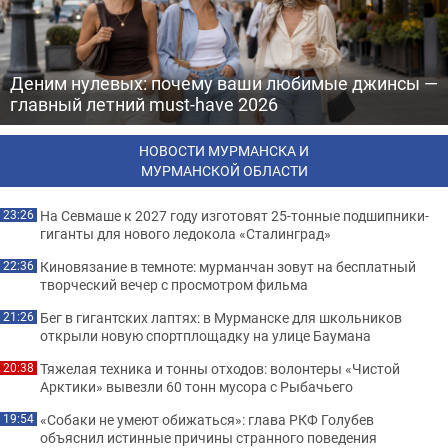
Деним нулевых: почему ваши любимые джинсы —
главный летний must-have 2026
НОВОСТИ МУРМАНСКА И
МУРМАНСКОЙ ОБЛАСТИ
На Севмаше к 2027 году изготовят 25-тонные подшипники-
23:26
гиганты для нового ледокола «Сталинград»
Киновязание в темноте: мурманчан зовут на бесплатный
22:36
творческий вечер с просмотром фильма
Бег в гигантских лаптях: в Мурманске для школьников
21:26
открыли новую спортплощадку на улице Баумана
Тяжелая техника и тонны отходов: волонтеры «Чистой
20:38
Арктики» вывезли 60 тонн мусора с Рыбачьего
«Собаки не умеют обижаться»: глава РКФ Голубев
19:54
объяснил истинные причины странного поведения