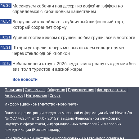
Маскируем кабачки под десерт из кофейни: эффектно
16:36
справляемся с кабачковым нашествием
Воздушный как облако: клубничный шифоновый торт,
16:54
который сохраняет форму
Удивил гостей кексом с грушей, но без груши: все в восторге
16:21
Шторы устарели: теперь мы выключаем солнце прямо
15:31
через стекло одной кнопкой
Небанальный отпуск 2026: куда тайно рвануть с детьми без
13:18
виз, толп туристов и адской жары
Все новости
Политика
|
Экономика
|
Общество
|
Происшествия
|
Фоторепортажи
|
Авторское
|
Интересное
|
Спорт
Информационное агентство «Nord-News»
Запись о регистрации средства массовой информации «Nord-News» Эл
№ ФС77-62541 от 27.07.2015 г. выдано Федеральной службой по
надзору в сфере связи, информационных технологий и массовых
коммуникаций (Роскомнадзор).
При полном или частичном использовании материалов ссылка на