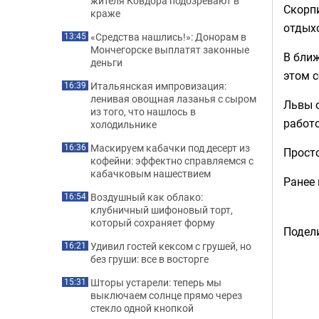
жителя Ковдора подозревают в
Скорпи
краже
отдых
«Средства нашлись!»: Донорам в
13:45
Мончегорске выплатят законные
В ближ
деньги
этом с
Итальянская импровизация:
16:39
ленивая овощная лазанья с сыром
Львы о
из того, что нашлось в
работо
холодильнике
Маскируем кабачки под десерт из
16:36
Просто
кофейни: эффектно справляемся с
кабачковым нашествием
Ранее 
Воздушный как облако:
16:54
клубничный шифоновый торт,
который сохраняет форму
Подели
Удивил гостей кексом с грушей, но
16:21
без груши: все в восторге
Шторы устарели: теперь мы
15:31
выключаем солнце прямо через
стекло одной кнопкой