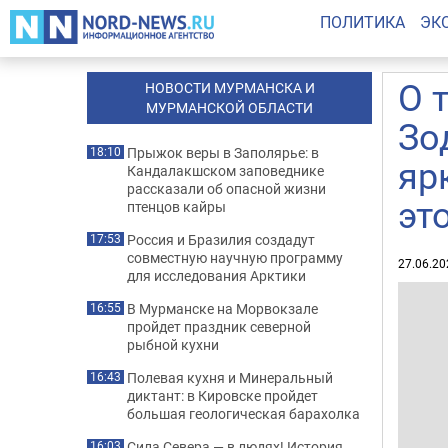
ПОЛИТИКА
ЭК
О 
НОВОСТИ МУРМАНСКА И
МУРМАНСКОЙ ОБЛАСТИ
Зо
Прыжок веры в Заполярье: в
18:10
яр
Кандалакшском заповеднике
рассказали об опасной жизни
эт
птенцов кайры
Россия и Бразилия создадут
17:53
совместную научную программу
27.06.20
для исследования Арктики
В Мурманске на Морвокзале
16:55
пройдет праздник северной
рыбной кухни
Полевая кухня и Минеральный
16:43
диктант: в Кировске пройдет
большая геологическая барахолка
Сила Севера — в людях! История
16:03