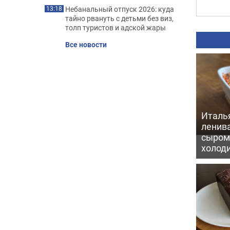
Небанальный отпуск 2026: куда
13:18
тайно рвануть с детьми без виз,
толп туристов и адской жары
Все новости
Италь
ленив
сыром 
холод