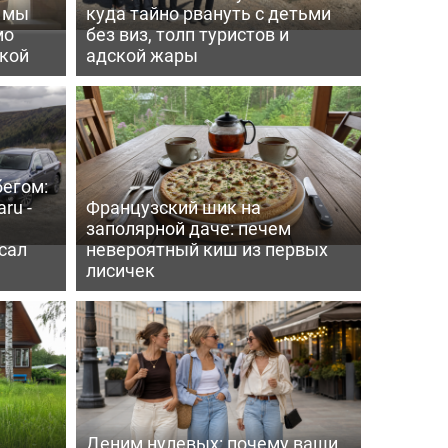
ь мы
куда тайно рвануть с детьми
мо
без виз, толп туристов и
пкой
адской жары
бегом:
ru -
Французский шик на
заполярной даче: печем
сал
невероятный киш из первых
лисичек
Деним нулевых: почему ваши