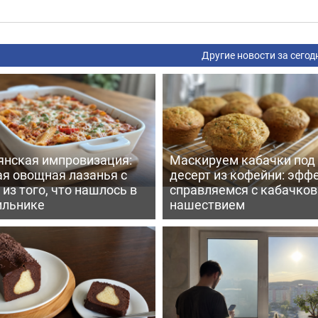
Другие новости за сегод
янская импровизация:
Маскируем кабачки под
ая овощная лазанья с
десерт из кофейни: эфф
из того, что нашлось в
справляемся с кабачко
ильнике
нашествием