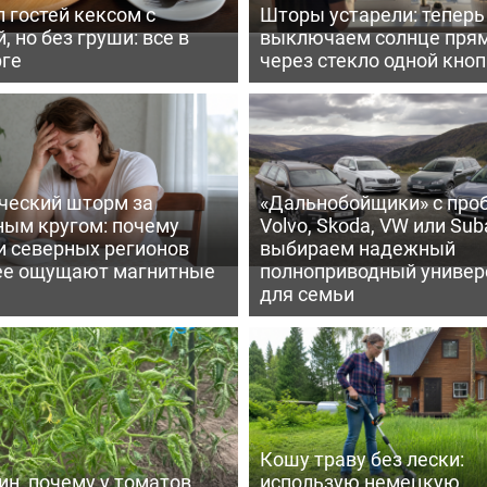
 гостей кексом с
Шторы устарели: тепер
, но без груши: все в
выключаем солнце пря
рге
через стекло одной кно
ческий шторм за
«Дальнобойщики» с про
ным кругом: почему
Volvo, Skoda, VW или Suba
и северных регионов
выбираем надежный
ее ощущают магнитные
полноприводный универ
для семьи
Кошу траву без лески:
ин, почему у томатов
использую немецкую