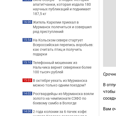
апатитчанки, которая издала 180
научных публикаций и поднимает
187,5 кг
Житель Карелии приехал в
16:00
Мурманск полечиться и совершил
ряд преступлений
На Кольском севере стартует
15:54
Всероссийская перепись воробьев:
как считать птиц и получить
подарки
Телефонный мошенник из
15:10
Нальчика вернет северянке более
100 тысяч рублей
Срочн
В октябре уехать из Мурманска
15:03
В отпу
можно только одним поездом?
чтобы 
Росгвардейцы из Мурманска взяли
14:02
соседн
золото на чемпионате СЗФО по
боевому самбо в Вологде
Вам оч
2 года колонии за 6 пачек кофе:
14:00