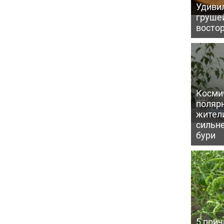
Удивил
грушей
восто
Косми
поляр
жител
сильн
бури
5 прич