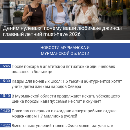
Деним нулевых: почему ваши любимые джинсы —
главный летний must-have 2026
НОВОСТИ МУРМАНСКА И
МУРМАНСКОЙ ОБЛАСТИ
После пожара в апатитской пятиэтажке один человек
15:45
оказался в больнице
Кадры для кочевых школ: 1,5 тысячи абитуриентов хотят
15:30
учить детей языкам народов Севера
В Мурманской области продолжают искать убежавшего
15:10
щенка породы кавапу: семья не спит и скучает
Пожилая северянка в ожидании сверхприбыли отдала
14:35
мошенникам 1,7 миллиона рублей
Вместо выступлений тюлень Филя может загулять: в
14:22