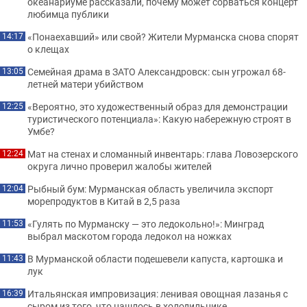
океанариуме рассказали, почему может сорваться концерт
любимца публики
«Понаехавший» или свой? Жители Мурманска снова спорят
14:17
о клещах
Семейная драма в ЗАТО Александровск: сын угрожал 68-
13:05
летней матери убийством
«Вероятно, это художественный образ для демонстрации
12:25
туристического потенциала»: Какую набережную строят в
Умбе?
Мат на стенах и сломанный инвентарь: глава Ловозерского
12:24
округа лично проверил жалобы жителей
Рыбный бум: Мурманская область увеличила экспорт
12:04
морепродуктов в Китай в 2,5 раза
«Гулять по Мурманску — это ледокольно!»: Минград
11:53
выбрал маскотом города ледокол на ножках
В Мурманской области подешевели капуста, картошка и
11:43
лук
Итальянская импровизация: ленивая овощная лазанья с
16:39
сыром из того, что нашлось в холодильнике