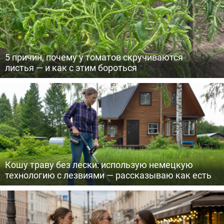
5 причин, почему у томатов скручиваются
листья — и как с этим бороться
Кошу траву без лески: использую немецкую
технологию с лезвиями — рассказываю как есть