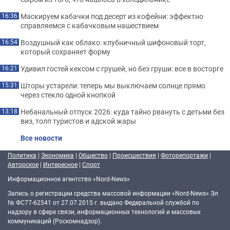
Маскируем кабачки под десерт из кофейни: эффектно
16:36
справляемся с кабачковым нашествием
Воздушный как облако: клубничный шифоновый торт,
16:54
который сохраняет форму
Удивил гостей кексом с грушей, но без груши: все в восторге
16:21
Шторы устарели: теперь мы выключаем солнце прямо
15:31
через стекло одной кнопкой
Небанальный отпуск 2026: куда тайно рвануть с детьми без
13:18
виз, толп туристов и адской жары
Все новости
Политика
|
Экономика
|
Общество
|
Происшествия
|
Фоторепортажи
|
Авторское
|
Интересное
|
Спорт
Информационное агентство «Nord-News»
Запись о регистрации средства массовой информации «Nord-News» Эл
№ ФС77-62541 от 27.07.2015 г. выдано Федеральной службой по
надзору в сфере связи, информационных технологий и массовых
коммуникаций (Роскомнадзор).