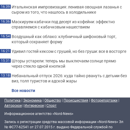
Итальянская импровизация: ленивая овощная лазанья с
16:39
сыром из того, что нашлось в холодильнике
Маскируем кабачки под десерт из кофейни: эффектно
16:36
справляемся с кабачковым нашествием
Воздушный как облако: клубничный шифоновый торт,
16:54
который сохраняет форму
Удивил гостей кексом с грушей, но без груши: все в восторге
16:21
Шторы устарели: теперь мы выключаем солнце прямо
15:31
через стекло одной кнопкой
Небанальный отпуск 2026: куда тайно рвануть с детьми без
13:18
виз, толп туристов и адской жары
Все новости
Политика
|
Экономика
|
Общество
|
Происшествия
|
Фоторепортажи
|
Авторское
|
Интересное
|
Спорт
Информационное агентство «Nord-News»
Запись о регистрации средства массовой информации «Nord-News» Эл
№ ФС77-62541 от 27.07.2015 г. выдано Федеральной службой по