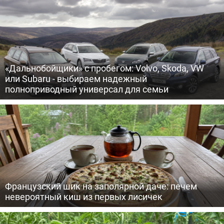
«Дальнобойщики» с пробегом: Volvo, Skoda, VW
или Subaru - выбираем надежный
полноприводный универсал для семьи
Французский шик на заполярной даче: печем
невероятный киш из первых лисичек