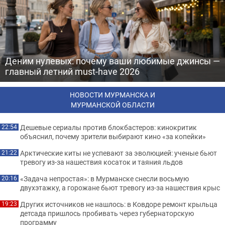
Деним нулевых: почему ваши любимые джинсы —
главный летний must-have 2026
НОВОСТИ МУРМАНСКА И
МУРМАНСКОЙ ОБЛАСТИ
Дешевые сериалы против блокбастеров: кинокритик
22:54
объяснил, почему зрители выбирают кино «за копейки»
Арктические киты не успевают за эволюцией: ученые бьют
21:22
тревогу из-за нашествия косаток и таяния льдов
«Задача непростая»: в Мурманске снесли восьмую
20:16
двухэтажку, а горожане бьют тревогу из-за нашествия крыс
Других источников не нашлось: в Ковдоре ремонт крыльца
19:23
детсада пришлось пробивать через губернаторскую
программу