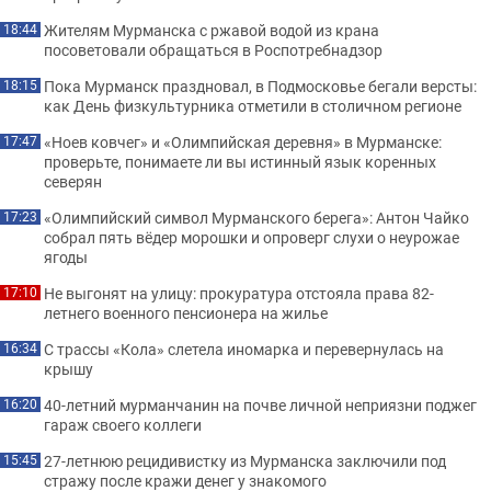
Жителям Мурманска с ржавой водой из крана
18:44
посоветовали обращаться в Роспотребнадзор
Пока Мурманск праздновал, в Подмосковье бегали версты:
18:15
как День физкультурника отметили в столичном регионе
«Ноев ковчег» и «Олимпийская деревня» в Мурманске:
17:47
проверьте, понимаете ли вы истинный язык коренных
северян
«Олимпийский символ Мурманского берега»: Антон Чайко
17:23
собрал пять вёдер морошки и опроверг слухи о неурожае
ягоды
Не выгонят на улицу: прокуратура отстояла права 82-
17:10
летнего военного пенсионера на жилье
С трассы «Кола» слетела иномарка и перевернулась на
16:34
крышу
40-летний мурманчанин на почве личной неприязни поджег
16:20
гараж своего коллеги
27-летнюю рецидивистку из Мурманска заключили под
15:45
стражу после кражи денег у знакомого