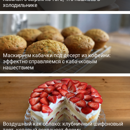
холодильнике
Маскируем кабачки под десерт из кофейни:
эффектно справляемся с кабачковым
нашествием
Воздушный как облако: клубничный шифоновый
торт, который сохраняет форму