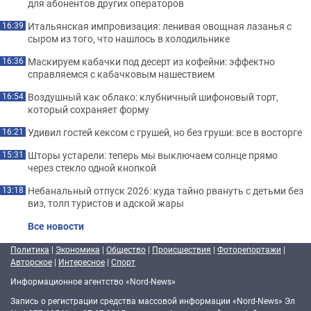
для абонентов других операторов
Итальянская импровизация: ленивая овощная лазанья с
16:39
сыром из того, что нашлось в холодильнике
Маскируем кабачки под десерт из кофейни: эффектно
16:36
справляемся с кабачковым нашествием
Воздушный как облако: клубничный шифоновый торт,
16:54
который сохраняет форму
Удивил гостей кексом с грушей, но без груши: все в восторге
16:21
Шторы устарели: теперь мы выключаем солнце прямо
15:31
через стекло одной кнопкой
Небанальный отпуск 2026: куда тайно рвануть с детьми без
13:18
виз, толп туристов и адской жары
Все новости
Политика
|
Экономика
|
Общество
|
Происшествия
|
Фоторепортажи
|
Авторское
|
Интересное
|
Спорт
Информационное агентство «Nord-News»
Запись о регистрации средства массовой информации «Nord-News» Эл