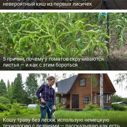
невероятный киш из первых лисичек
5 причин, почему у томатов скручиваются
листья — и как с этим бороться
Кошу траву без лески: использую немецкую
технологию с лезвиями — рассказываю как есть