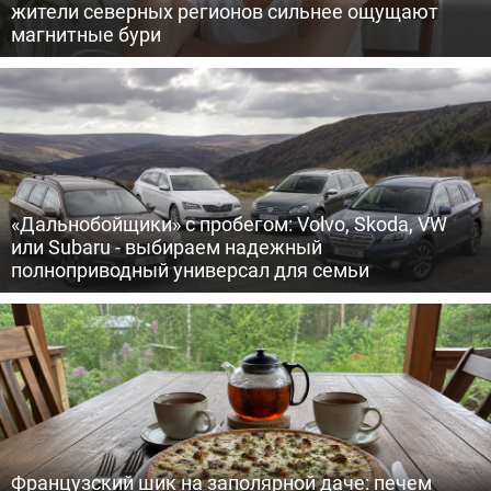
жители северных регионов сильнее ощущают
магнитные бури
«Дальнобойщики» с пробегом: Volvo, Skoda, VW
или Subaru - выбираем надежный
полноприводный универсал для семьи
Французский шик на заполярной даче: печем