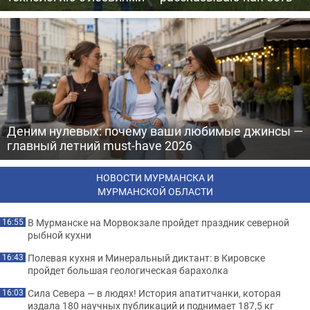
Деним нулевых: почему ваши любимые джинсы —
главный летний must-have 2026
НОВОСТИ МУРМАНСКА И
МУРМАНСКОЙ ОБЛАСТИ
В Мурманске на Морвокзале пройдет праздник северной
16:55
рыбной кухни
Полевая кухня и Минеральный диктант: в Кировске
16:43
пройдет большая геологическая барахолка
Сила Севера — в людях! История апатитчанки, которая
16:03
издала 180 научных публикаций и поднимает 187,5 кг