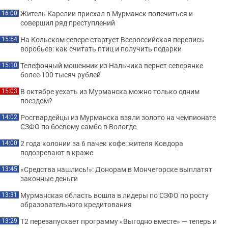
Житель Карелии приехал в Мурманск полечиться и
16:00
совершил ряд преступлений
На Кольском севере стартует Всероссийская перепись
15:54
воробьев: как считать птиц и получить подарки
Телефонный мошенник из Нальчика вернет северянке
15:10
более 100 тысяч рублей
В октябре уехать из Мурманска можно только одним
15:03
поездом?
Росгвардейцы из Мурманска взяли золото на чемпионате
14:02
СЗФО по боевому самбо в Вологде
2 года колонии за 6 пачек кофе: жителя Ковдора
14:00
подозревают в краже
«Средства нашлись!»: Донорам в Мончегорске выплатят
13:45
законные деньги
Мурманская область вошла в лидеры по СЗФО по росту
13:31
образовательного кредитования
Т2 перезапускает программу «Выгодно вместе» — теперь и
13:29