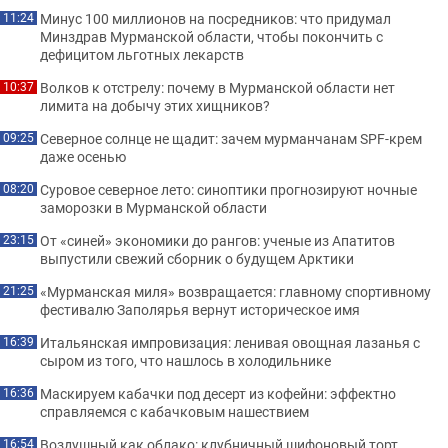
Минус 100 миллионов на посредников: что придумал
11:24
Минздрав Мурманской области, чтобы покончить с
дефицитом льготных лекарств
Волков к отстрелу: почему в Мурманской области нет
10:37
лимита на добычу этих хищников?
Северное солнце не щадит: зачем мурманчанам SPF-крем
09:25
даже осенью
Суровое северное лето: синоптики прогнозируют ночные
08:20
заморозки в Мурманской области
От «синей» экономики до рангов: ученые из Апатитов
23:15
выпустили свежий сборник о будущем Арктики
«Мурманская миля» возвращается: главному спортивному
21:25
фестивалю Заполярья вернут историческое имя
Итальянская импровизация: ленивая овощная лазанья с
16:39
сыром из того, что нашлось в холодильнике
Маскируем кабачки под десерт из кофейни: эффектно
16:36
справляемся с кабачковым нашествием
Воздушный как облако: клубничный шифоновый торт,
16:54