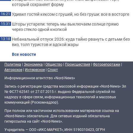
который сохраняет форму
Удивил гостей кексом с грушей, но без груши: все в восторге
16:21
Шторы устарели: теперь мы выключаем солнце прямо
15:31
через стекло одной кнопкой
Небанальный отпуск 2026: куда тайно рвануть с детьми без
13:18
виз, толп туристов и адской жары
Все новости
Политика
|
Экономика
|
Общество
|
Происшествия
|
Фоторепортажи
|
Авторское
|
Интересное
|
Спорт
Информационное агентство «Nord-News»
Запись о регистрации средства массовой информации «Nord-News» Эл
№ ФС77-62541 от 27.07.2015 г. выдано Федеральной службой по
надзору в сфере связи, информационных технологий и массовых
коммуникаций (Роскомнадзор).
При полном или частичном использовании материалов ссылка на
«Nord-News» обязательна. Для сетевых изданий обязательна
гиперссылка на сайт «Nord-News».
Учредитель — ООО «ИКС-МАРКЕТ», ИНН 5190310423, ОГРН