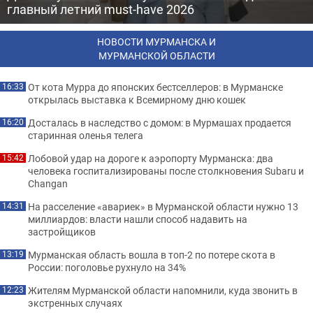
главный летний must-have 2026
НОВОСТИ МУРМАНСКА И
МУРМАНСКОЙ ОБЛАСТИ
От кота Мурра до японских бестселлеров: в Мурманске
16:33
открылась выставка к Всемирному дню кошек
Досталась в наследство с домом: в Мурмашах продается
16:20
старинная оленья телега
Лобовой удар на дороге к аэропорту Мурманска: два
15:42
человека госпитализированы после столкновения Subaru и
Changan
На расселение «авариек» в Мурманской области нужно 13
14:31
миллиардов: власти нашли способ надавить на
застройщиков
Мурманская область вошла в топ-2 по потере скота в
13:19
России: поголовье рухнуло на 34%
Жителям Мурманской области напомнили, куда звонить в
12:23
экстренных случаях