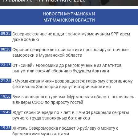
НОВОСТИ МУРМАНСКА И
МУРМАНСКОЙ ОБЛАСТИ
Северное солнце не щадит: зачем мурманчанам SPF-крем
09:25
даже осенью
Суровое северное лето: синоптики прогнозируют ночные
08:20
заморозки в Мурманской области
От «синей» экономики до рангов: ученые из Апатитов
23:15
выпустили свежий сборник о будущем Арктики
«Мурманская миля» возвращается: главному спортивному
21:25
фестивалю Заполярья вернут историческое имя
Бум заполярного туризма: Мурманская область вырвалась
19:56
в лидеры СЗФО по приросту гостей
Ждут своей очереди по 7 лет: в ПАБСИ раскрыли секреты
19:49
ручного труда заполярных ботаников
Житель Североморска продает 3-рублевую монету с
19:35
бременскими музыкантами