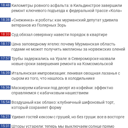
Километры ровного асфальта: в Кильдинстрое завершили
18:48
ремонт ключевого подъезда к федеральной трассе «Кола»
«Снежинка» и роботы: как мурманский депутат удивила
18:38
ветеранов из Полярных Зорь
Суд обязал северянку навести порядок в квартире
18:33
Цена заповедному ягелю: почему Мурманская область
18:17
годами не может получить миллионы за норвежских оленей
Трубы задержались на Урале: в Североморске назвали
17:57
новые сроки завершения ремонта на Комсомольской
Итальянская импровизация: ленивая овощная лазанья с
16:39
сыром из того, что нашлось в холодильнике
Маскируем кабачки под десерт из кофейни: эффектно
16:36
справляемся с кабачковым нашествием
Воздушный как облако: клубничный шифоновый торт,
16:54
который сохраняет форму
Удивил гостей кексом с грушей, но без груши: все в восторге
16:21
Шторы устарели: теперь мы выключаем солнце прямо
15:31