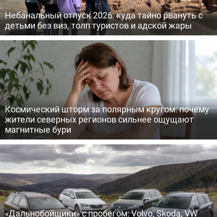
Небанальный отпуск 2026: куда тайно рвануть с
детьми без виз, толп туристов и адской жары
Космический шторм за полярным кругом: почему
жители северных регионов сильнее ощущают
магнитные бури
«Дальнобойщики» с пробегом: Volvo, Skoda, VW