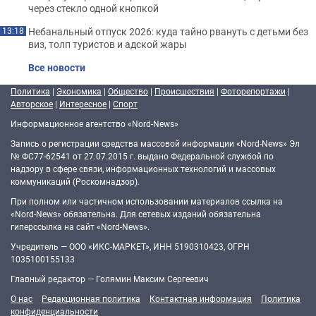
через стекло одной кнопкой
Небанальный отпуск 2026: куда тайно рвануть с детьми без
13:18
виз, толп туристов и адской жары
Все новости
Политика
|
Экономика
|
Общество
|
Происшествия
|
Фоторепортажи
|
Авторское
|
Интересное
|
Спорт
Информационное агентство «Nord-News»
Запись о регистрации средства массовой информации «Nord-News» Эл
№ ФС77-62541 от 27.07.2015 г. выдано Федеральной службой по
надзору в сфере связи, информационных технологий и массовых
коммуникаций (Роскомнадзор).
При полном или частичном использовании материалов ссылка на
«Nord-News» обязательна. Для сетевых изданий обязательна
гиперссылка на сайт «Nord-News».
Учредитель — ООО «ИКС-МАРКЕТ», ИНН 5190310423, ОГРН
1035100155133
Главный редактор — Голямин Максим Сергеевич
О нас
Редакционная политика
Контактная информация
Политика
конфиденциальности