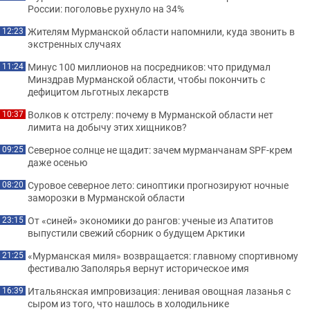
России: поголовье рухнуло на 34%
Жителям Мурманской области напомнили, куда звонить в
12:23
экстренных случаях
Минус 100 миллионов на посредников: что придумал
11:24
Минздрав Мурманской области, чтобы покончить с
дефицитом льготных лекарств
Волков к отстрелу: почему в Мурманской области нет
10:37
лимита на добычу этих хищников?
Северное солнце не щадит: зачем мурманчанам SPF-крем
09:25
даже осенью
Суровое северное лето: синоптики прогнозируют ночные
08:20
заморозки в Мурманской области
От «синей» экономики до рангов: ученые из Апатитов
23:15
выпустили свежий сборник о будущем Арктики
«Мурманская миля» возвращается: главному спортивному
21:25
фестивалю Заполярья вернут историческое имя
Итальянская импровизация: ленивая овощная лазанья с
16:39
сыром из того, что нашлось в холодильнике