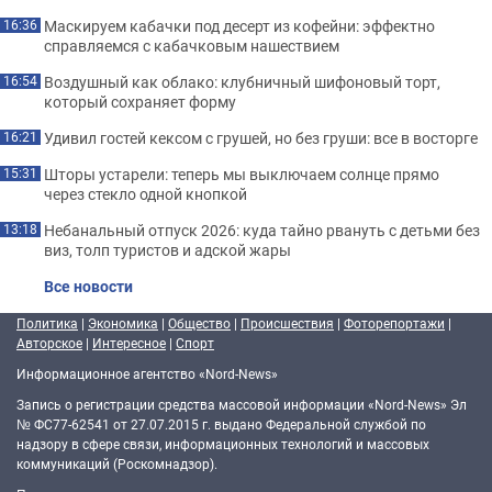
Маскируем кабачки под десерт из кофейни: эффектно
16:36
справляемся с кабачковым нашествием
Воздушный как облако: клубничный шифоновый торт,
16:54
который сохраняет форму
Удивил гостей кексом с грушей, но без груши: все в восторге
16:21
Шторы устарели: теперь мы выключаем солнце прямо
15:31
через стекло одной кнопкой
Небанальный отпуск 2026: куда тайно рвануть с детьми без
13:18
виз, толп туристов и адской жары
Все новости
Политика
|
Экономика
|
Общество
|
Происшествия
|
Фоторепортажи
|
Авторское
|
Интересное
|
Спорт
Информационное агентство «Nord-News»
Запись о регистрации средства массовой информации «Nord-News» Эл
№ ФС77-62541 от 27.07.2015 г. выдано Федеральной службой по
надзору в сфере связи, информационных технологий и массовых
коммуникаций (Роскомнадзор).