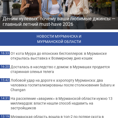
Деним нулевых: почему ваши любимые джинсы —
главный летний must-have 2026
НОВОСТИ МУРМАНСКА И
МУРМАНСКОЙ ОБЛАСТИ
От кота Мурра до японских бестселлеров: в Мурманске
16:33
открылась выставка к Всемирному дню кошек
Досталась в наследство с домом: в Мурмашах продается
16:20
старинная оленья телега
Лобовой удар на дороге к аэропорту Мурманска: два
15:42
человека госпитализированы после столкновения Subaru и
Changan
На расселение «авариек» в Мурманской области нужно 13
14:31
миллиардов: власти нашли способ надавить на
застройщиков
Мурманская область вошла в топ-2 по потере скота в
13:19