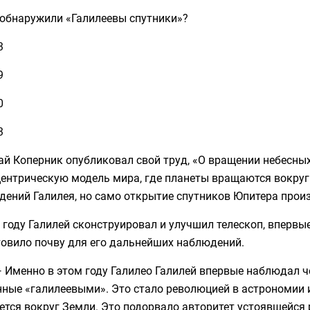
 обнаружили «Галилеевы спутники»?
3
9
0
3
й Коперник опубликовал свой труд, «О вращении небесных
ентрическую модель мира, где планеты вращаются вокруг 
дений Галилея, но само открытие спутников Юпитера прои
 году Галилей сконструировал и улучшил телескоп, впервы
товило почву для его дальнейших наблюдений.
 Именно в этом году Галилео Галилей впервые наблюдал ч
ные «галилеевыми». Это стало революцией в астрономии и 
тся вокруг Земли. Это подорвало авторитет устоявшейся 