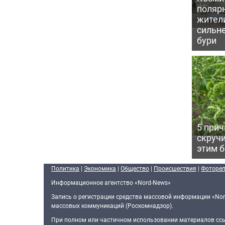
поляр
жител
сильн
бури
5 прич
скручи
этим 
Политика
|
Экономика
|
Общество
|
Происшествия
|
Фоторе
Информационное агентство «Nord-News»
Запись о регистрации средства массовой информации «Nor
массовых коммуникаций (Роскомнадзор).
При полном или частичном использовании материалов ссыл