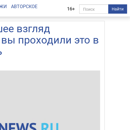
АЖИ
АВТОРСКОЕ
16+
Найти
шее взгляд
 вы проходили это в
ь