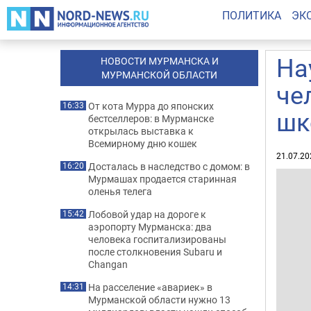
ПОЛИТИКА
ЭК
На
НОВОСТИ МУРМАНСКА И
МУРМАНСКОЙ ОБЛАСТИ
че
От кота Мурра до японских
16:33
шк
бестселлеров: в Мурманске
открылась выставка к
Всемирному дню кошек
21.07.20
Досталась в наследство с домом: в
16:20
Мурмашах продается старинная
оленья телега
Лобовой удар на дороге к
15:42
аэропорту Мурманска: два
человека госпитализированы
после столкновения Subaru и
Changan
На расселение «авариек» в
14:31
Мурманской области нужно 13