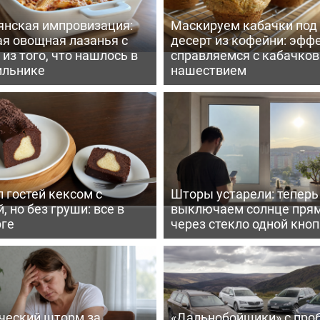
янская импровизация:
Маскируем кабачки под
ая овощная лазанья с
десерт из кофейни: эфф
из того, что нашлось в
справляемся с кабачко
ильнике
нашествием
 гостей кексом с
Шторы устарели: тепер
, но без груши: все в
выключаем солнце пря
рге
через стекло одной кно
ческий шторм за
«Дальнобойщики» с про