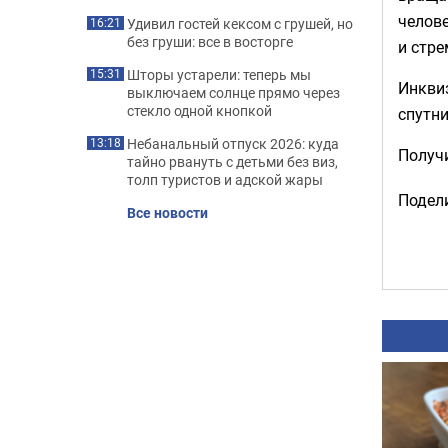
челове
Удивил гостей кексом с грушей, но
16:21
без груши: все в восторге
и стре
Шторы устарели: теперь мы
15:31
Инквиз
выключаем солнце прямо через
стекло одной кнопкой
спутни
Небанальный отпуск 2026: куда
13:18
Получи
тайно рвануть с детьми без виз,
толп туристов и адской жары
Подели
Все новости