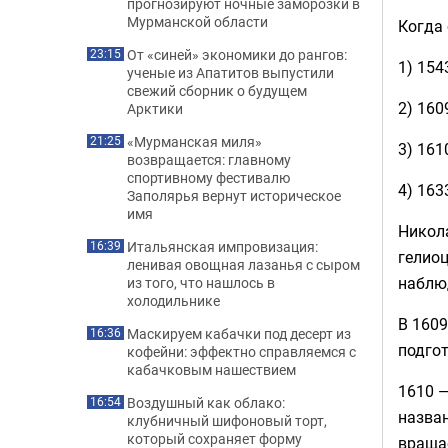
прогнозируют ночные заморозки в
Мурманской области
Когда
От «синей» экономики до рангов:
23:15
1) 154
ученые из Апатитов выпустили
свежий сборник о будущем
2) 160
Арктики
«Мурманская миля»
21:25
3) 161
возвращается: главному
спортивному фестивалю
4) 163
Заполярья вернут историческое
имя
Никола
Итальянская импровизация:
16:39
гелиоц
ленивая овощная лазанья с сыром
наблю
из того, что нашлось в
холодильнике
В 1609
Маскируем кабачки под десерт из
16:36
подго
кофейни: эффектно справляемся с
кабачковым нашествием
1610 —
Воздушный как облако:
16:54
назван
клубничный шифоновый торт,
который сохраняет форму
вращае