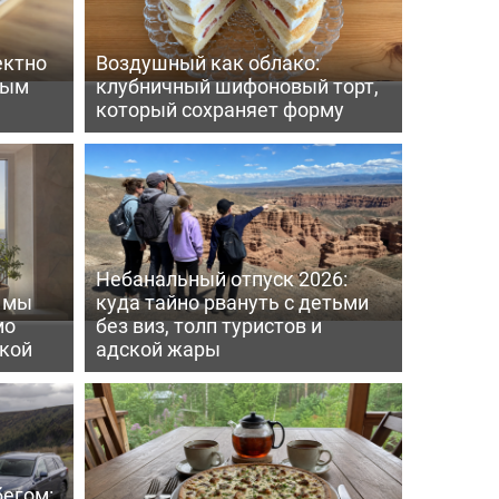
ектно
Воздушный как облако:
вым
клубничный шифоновый торт,
который сохраняет форму
Небанальный отпуск 2026:
ь мы
куда тайно рвануть с детьми
мо
без виз, толп туристов и
пкой
адской жары
бегом: