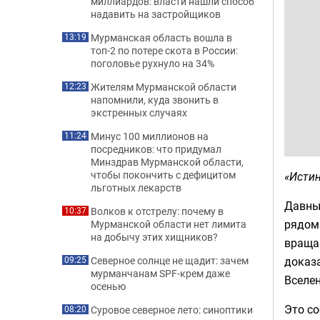
миллиардов: власти нашли способ
надавить на застройщиков
Мурманская область вошла в
13:19
топ-2 по потере скота в России:
поголовье рухнуло на 34%
Жителям Мурманской области
12:23
напомнили, куда звонить в
экстренных случаях
Минус 100 миллионов на
11:24
посредников: что придумал
Минздрав Мурманской области,
чтобы покончить с дефицитом
«Истин
льготных лекарств
Давны
Волков к отстрелу: почему в
10:37
рядом 
Мурманской области нет лимита
на добычу этих хищников?
враща
доказ
Северное солнце не щадит: зачем
09:25
мурманчанам SPF-крем даже
Вселе
осенью
Это со
Суровое северное лето: синоптики
08:20