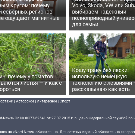
ным кругом: почему
Volvo, Skoda, VW или Suba
и северных регионов
выбираем надежный
ее ощущают магнитные
полноприводный универ
для семьи
Кошу траву без лески:
ин, почему у томатов
использую немецкую
ваются листья — и как с
технологию с лезвиями 
бороться
рассказываю как есть
портажи
|
Авторское
|
Интересное
|
Спорт
d-News» Эл № ФС77-62541 от 27.07.2015 г. выдано Федеральной службой по 
ка на «Nord-News» обязательна. Для сетевых изданий обязательна гиперссы