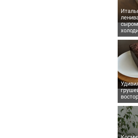
Италь
ленив
сыром 
холод
Удивил
грушей
восто
Косми