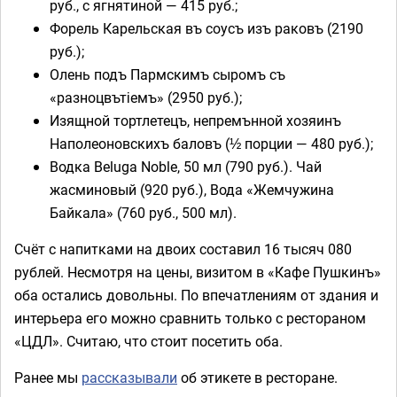
руб., с ягнятиной — 415 руб.;
Форель Карельская въ соусъ изъ раковъ (2190
руб.);
Олень подъ Пармскимъ сыромъ съ
«разноцвътіемъ» (2950 руб.);
Изящной тортлетецъ, непремънной хозяинъ
Наполеоновскихъ баловъ (½ порции — 480 руб.);
Водка Beluga Noble, 50 мл (790 руб.). Чай
жасминовый (920 руб.), Вода «Жемчужина
Байкала» (760 руб., 500 мл).
Счёт с напитками на двоих составил 16 тысяч 080
рублей. Несмотря на цены, визитом в «Кафе Пушкинъ»
оба остались довольны. По впечатлениям от здания и
интерьера его можно сравнить только с рестораном
«ЦДЛ». Считаю, что стоит посетить оба.
Ранее мы
рассказывали
об этикете в ресторане.