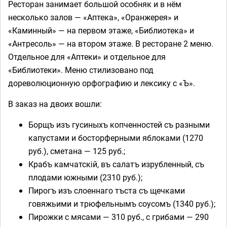
Ресторан занимает большой особняк и в нём
несколько залов — «Аптека», «Оранжерея» и
«Каминный» — на первом этаже, «Библиотека» и
«Антресоль» — на втором этаже. В ресторане 2 меню.
Отдельное для «Аптеки» и отдельное для
«Библиотеки». Меню стилизовано под
дореволюционную орфографию и лексику с «Ъ».
В заказ на двоих вошли:
Борщъ изъ гусиныхъ копченностей съ разными
капустами и босторферными яблоками (1270
руб.), сметана — 125 руб.;
Крабъ камчатскій, въ салатъ изрубленный, съ
плодами южными (2310 руб.);
Пирогъ изъ слоеннаго тъста съ щечками
говяжьими и трюфельнымъ соусомъ (1340 руб.);
Пирожки с мясами — 310 руб., с грибами — 290