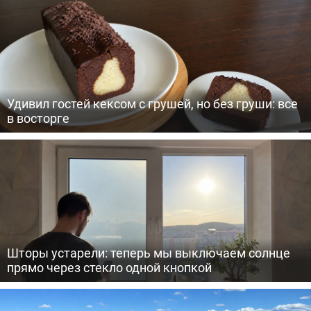
Удивил гостей кексом с грушей, но без груши: все
в восторге
Шторы устарели: теперь мы выключаем солнце
прямо через стекло одной кнопкой