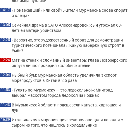
любимца публики
«Понаехавший» или свой? Жители Мурманска снова спорят
14:17
о клещах
Семейная драма в ЗАТО Александровск: сын угрожал 68-
13:05
летней матери убийством
«Вероятно, это художественный образ для демонстрации
12:25
туристического потенциала»: Какую набережную строят в
Умбе?
Мат на стенах и сломанный инвентарь: глава Ловозерского
12:24
округа лично проверил жалобы жителей
Рыбный бум: Мурманская область увеличила экспорт
12:04
морепродуктов в Китай в 2,5 раза
«Гулять по Мурманску — это ледокольно!»: Минград
11:53
выбрал маскотом города ледокол на ножках
В Мурманской области подешевели капуста, картошка и
11:43
лук
Итальянская импровизация: ленивая овощная лазанья с
16:39
сыром из того, что нашлось в холодильнике