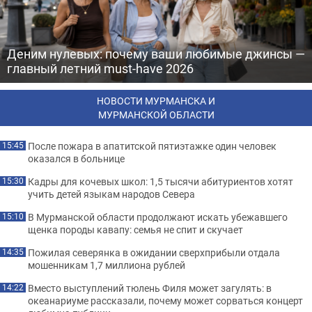
Деним нулевых: почему ваши любимые джинсы —
главный летний must-have 2026
НОВОСТИ МУРМАНСКА И
МУРМАНСКОЙ ОБЛАСТИ
После пожара в апатитской пятиэтажке один человек
15:45
оказался в больнице
Кадры для кочевых школ: 1,5 тысячи абитуриентов хотят
15:30
учить детей языкам народов Севера
В Мурманской области продолжают искать убежавшего
15:10
щенка породы кавапу: семья не спит и скучает
Пожилая северянка в ожидании сверхприбыли отдала
14:35
мошенникам 1,7 миллиона рублей
Вместо выступлений тюлень Филя может загулять: в
14:22
океанариуме рассказали, почему может сорваться концерт