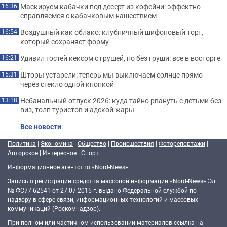
Маскируем кабачки под десерт из кофейни: эффектно
16:36
справляемся с кабачковым нашествием
Воздушный как облако: клубничный шифоновый торт,
16:54
который сохраняет форму
Удивил гостей кексом с грушей, но без груши: все в восторге
16:21
Шторы устарели: теперь мы выключаем солнце прямо
15:31
через стекло одной кнопкой
Небанальный отпуск 2026: куда тайно рвануть с детьми без
13:18
виз, толп туристов и адской жары
Все новости
Политика
|
Экономика
|
Общество
|
Происшествия
|
Фоторепортажи
|
Авторское
|
Интересное
|
Спорт
Информационное агентство «Nord-News»
Запись о регистрации средства массовой информации «Nord-News» Эл
№ ФС77-62541 от 27.07.2015 г. выдано Федеральной службой по
надзору в сфере связи, информационных технологий и массовых
коммуникаций (Роскомнадзор).
При полном или частичном использовании материалов ссылка на