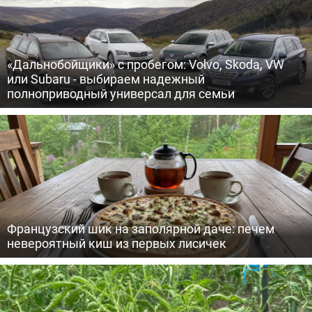
«Дальнобойщики» с пробегом: Volvo, Skoda, VW
или Subaru - выбираем надежный
полноприводный универсал для семьи
Французский шик на заполярной даче: печем
невероятный киш из первых лисичек