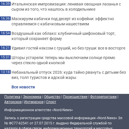
Итальянская импровизация: ленивая овощная лазанья с
16:39
сыром из того, что нашлось в холодильнике
Маскируем кабачки под десерт из кофейни: эффектно
16:36
справляемся с кабачковым нашествием
Воздушный как облако: клубничный шифоновый торт,
16:54
который сохраняет форму
Удивил гостей кексом с грушей, но без груши: все в восторге
16:21
Шторы устарели: теперь мы выключаем солнце прямо
15:31
через стекло одной кнопкой
Небанальный отпуск 2026: куда тайно рвануть с детьми без
13:18
виз, толп туристов и адской жары
Все новости
Политика
|
Экономика
|
Общество
|
Происшествия
|
Фоторепортажи
|
Авторское
|
Интересное
|
Спорт
Информационное агентство «Nord-News»
Запись о регистрации средства массовой информации «Nord-News» Эл
№ ФС77-62541 от 27.07.2015 г. выдано Федеральной службой по
надзору в сфере связи, информационных технологий и массовых