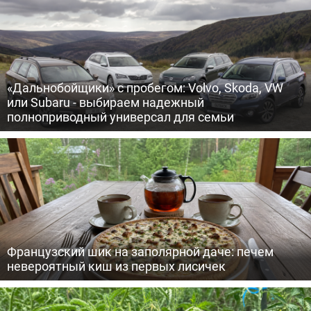
«Дальнобойщики» с пробегом: Volvo, Skoda, VW
или Subaru - выбираем надежный
полноприводный универсал для семьи
Французский шик на заполярной даче: печем
невероятный киш из первых лисичек