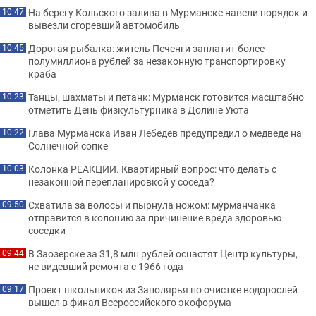
На берегу Кольского залива в Мурманске навели порядок и
10:47
вывезли сгоревший автомобиль
Дорогая рыбалка: житель Печенги заплатит более
10:45
полумиллиона рублей за незаконную транспортировку
краба
Танцы, шахматы и петанк: Мурманск готовится масштабно
10:23
отметить День физкультурника в Долине Уюта
Глава Мурманска Иван Лебедев предупредил о медведе на
10:22
Солнечной сопке
Колонка РЕАКЦИИ. Квартирный вопрос: что делать с
10:03
незаконной перепланировкой у соседа?
Схватила за волосы и пырнула ножом: мурманчанка
09:50
отправится в колонию за причинение вреда здоровью
соседки
В Заозерске за 31,8 млн рублей оснастят Центр культуры,
09:44
не видевший ремонта с 1966 года
Проект школьников из Заполярья по очистке водорослей
09:17
вышел в финал Всероссийского экофорума