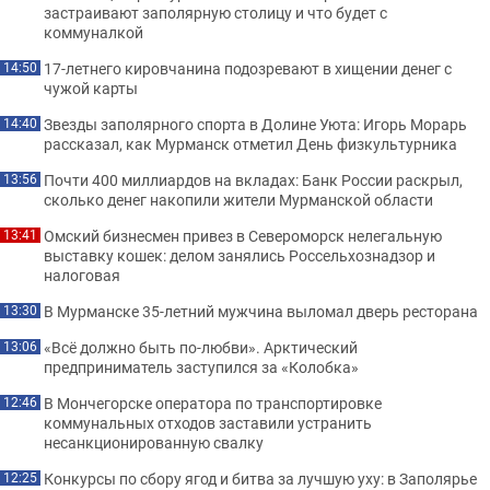
застраивают заполярную столицу и что будет с
коммуналкой
17-летнего кировчанина подозревают в хищении денег с
14:50
чужой карты
Звезды заполярного спорта в Долине Уюта: Игорь Морарь
14:40
рассказал, как Мурманск отметил День физкультурника
Почти 400 миллиардов на вкладах: Банк России раскрыл,
13:56
сколько денег накопили жители Мурманской области
Омский бизнесмен привез в Североморск нелегальную
13:41
выставку кошек: делом занялись Россельхознадзор и
налоговая
В Мурманске 35-летний мужчина выломал дверь ресторана
13:30
«Всё должно быть по-любви». Арктический
13:06
предприниматель заступился за «Колобка»
В Мончегорске оператора по транспортировке
12:46
коммунальных отходов заставили устранить
несанкционированную свалку
Конкурсы по сбору ягод и битва за лучшую уху: в Заполярье
12:25