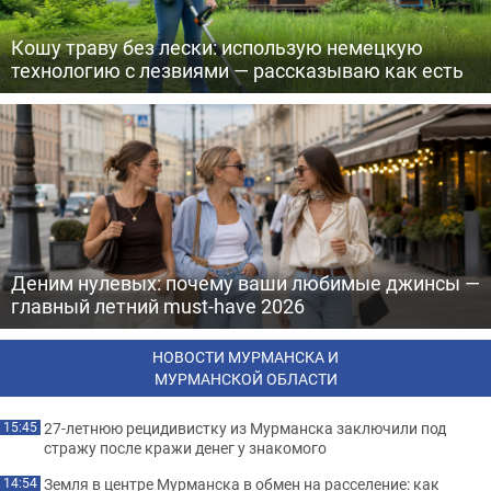
Кошу траву без лески: использую немецкую
технологию с лезвиями — рассказываю как есть
Деним нулевых: почему ваши любимые джинсы —
главный летний must-have 2026
НОВОСТИ МУРМАНСКА И
МУРМАНСКОЙ ОБЛАСТИ
27-летнюю рецидивистку из Мурманска заключили под
15:45
стражу после кражи денег у знакомого
Земля в центре Мурманска в обмен на расселение: как
14:54