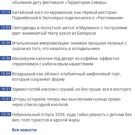
объявили дату фестиваля «Территория Севера»
Китайский хого по-мурмански: как первый ресторан
12:10
Поднебесной в Заполярье подключился к «Рестомании»
Светодиоды и лоскутное шитье: в Мурманск с гастролями
12:03
едет знаменитый театр кукол из Беларуси
Итальянская импровизация: ленивая овощная лазанья с
16:39
сыром из того, что нашлось в холодильнике
Маскируем кабачки под десерт из кофейни: эффектно
16:36
справляемся с кабачковым нашествием
Воздушный как облако: клубничный шифоновый торт,
16:54
который сохраняет форму
Удивил гостей кексом с грушей, но без груши: все в восторге
16:21
Шторы устарели: теперь мы выключаем солнце прямо
15:31
через стекло одной кнопкой
Небанальный отпуск 2026: куда тайно рвануть с детьми без
13:18
виз, толп туристов и адской жары
Все новости