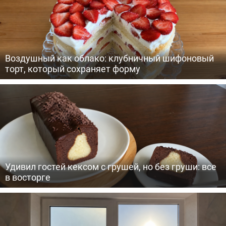
Воздушный как облако: клубничный шифоновый
торт, который сохраняет форму
Удивил гостей кексом с грушей, но без груши: все
в восторге