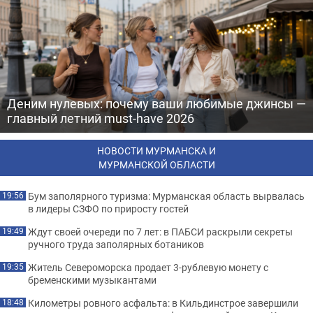
Деним нулевых: почему ваши любимые джинсы —
главный летний must-have 2026
НОВОСТИ МУРМАНСКА И
МУРМАНСКОЙ ОБЛАСТИ
Бум заполярного туризма: Мурманская область вырвалась
19:56
в лидеры СЗФО по приросту гостей
Ждут своей очереди по 7 лет: в ПАБСИ раскрыли секреты
19:49
ручного труда заполярных ботаников
Житель Североморска продает 3-рублевую монету с
19:35
бременскими музыкантами
Километры ровного асфальта: в Кильдинстрое завершили
18:48