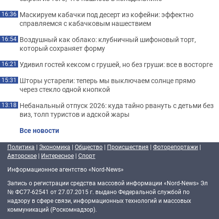
Маскируем кабачки под десерт из кофейни: эффектно
16:36
справляемся с кабачковым нашествием
Воздушный как облако: клубничный шифоновый торт,
16:54
который сохраняет форму
Удивил гостей кексом с грушей, но без груши: все в восторге
16:21
Шторы устарели: теперь мы выключаем солнце прямо
15:31
через стекло одной кнопкой
Небанальный отпуск 2026: куда тайно рвануть с детьми без
13:18
виз, толп туристов и адской жары
Все новости
Политика
|
Экономика
|
Общество
|
Происшествия
|
Фоторепортажи
|
Авторское
|
Интересное
|
Спорт
Информационное агентство «Nord-News»
Запись о регистрации средства массовой информации «Nord-News» Эл
№ ФС77-62541 от 27.07.2015 г. выдано Федеральной службой по
надзору в сфере связи, информационных технологий и массовых
коммуникаций (Роскомнадзор).