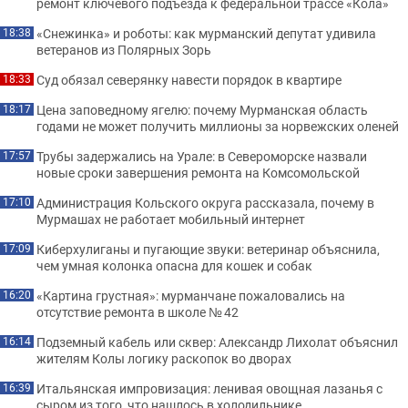
ремонт ключевого подъезда к федеральной трассе «Кола»
«Снежинка» и роботы: как мурманский депутат удивила
18:38
ветеранов из Полярных Зорь
Суд обязал северянку навести порядок в квартире
18:33
Цена заповедному ягелю: почему Мурманская область
18:17
годами не может получить миллионы за норвежских оленей
Трубы задержались на Урале: в Североморске назвали
17:57
новые сроки завершения ремонта на Комсомольской
Администрация Кольского округа рассказала, почему в
17:10
Мурмашах не работает мобильный интернет
Киберхулиганы и пугающие звуки: ветеринар объяснила,
17:09
чем умная колонка опасна для кошек и собак
«Картина грустная»: мурманчане пожаловались на
16:20
отсутствие ремонта в школе № 42
Подземный кабель или сквер: Александр Лихолат объяснил
16:14
жителям Колы логику раскопок во дворах
Итальянская импровизация: ленивая овощная лазанья с
16:39
сыром из того, что нашлось в холодильнике