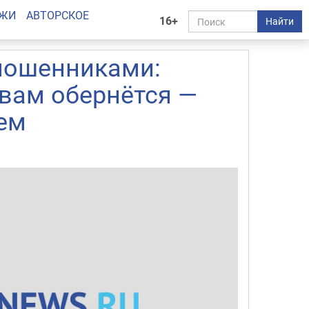
АЖИ
АВТОРСКОЕ
16+
Найти
мошенниками:
 вам обернётся —
ем