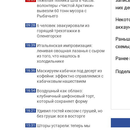
Тяжелая техника шла 8 часов:
волонтеры «Чистой Арктики»
них де
вывезли 60 тонн мусора с
Рыбачьего
Некото
6 человек эвакуировали из
09:28
аккаун
горящей трехэтажки в
Оленегорске
Раньш
Итальянская импровизация:
16:39
схемы,
ленивая овощная лазанья с сыром
из того, что нашлось в
Ранее
холодильнике
Маскируем кабачки под десерт из
16:36
Подели
кофейни: эффектно справляемся с
кабачковым нашествием
Воздушный как облако:
16:54
клубничный шифоновый торт,
который сохраняет форму
Удивил гостей кексом с грушей, но
16:21
без груши: все в восторге
Шторы устарели: теперь мы
15:31