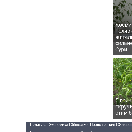
Косми
поляр
жител
сильн
бури
5 прич
скручи
этим 
Политика
|
Экономика
|
Общество
|
Происшествия
|
Фоторе