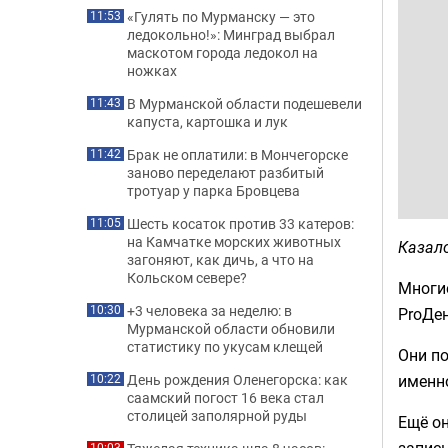
«Гулять по Мурманску — это
11:53
ледокольно!»: Минград выбрал
маскотом города ледокол на
ножках
В Мурманской области подешевели
11:43
капуста, картошка и лук
Брак не оплатили: в Мончегорске
11:42
заново переделают разбитый
тротуар у парка Бровцева
Шесть косаток против 33 катеров:
11:05
на Камчатке морских животных
Казал
загоняют, как дичь, а что на
Кольском севере?
Многие
+3 человека за неделю: в
10:30
PrоДен
Мурманской области обновили
статистику по укусам клещей
Они п
именно
День рождения Оленегорска: как
10:22
саамский погост 16 века стал
столицей заполярной руды
Ещё о
запис
10:03