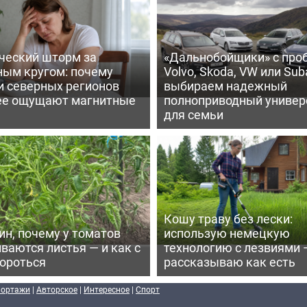
ческий шторм за
«Дальнобойщики» с про
ным кругом: почему
Volvo, Skoda, VW или Suba
и северных регионов
выбираем надежный
ее ощущают магнитные
полноприводный универ
для семьи
Кошу траву без лески:
ин, почему у томатов
использую немецкую
ваются листья — и как с
технологию с лезвиями 
бороться
рассказываю как есть
портажи
|
Авторское
|
Интересное
|
Спорт