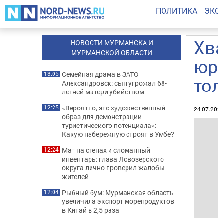
ПОЛИТИКА
ЭК
Хв
НОВОСТИ МУРМАНСКА И
МУРМАНСКОЙ ОБЛАСТИ
юр
Семейная драма в ЗАТО
13:05
то
Александровск: сын угрожал 68-
летней матери убийством
«Вероятно, это художественный
12:25
24.07.20
образ для демонстрации
туристического потенциала»:
Какую набережную строят в Умбе?
Мат на стенах и сломанный
12:24
инвентарь: глава Ловозерского
округа лично проверил жалобы
жителей
Рыбный бум: Мурманская область
12:04
увеличила экспорт морепродуктов
в Китай в 2,5 раза