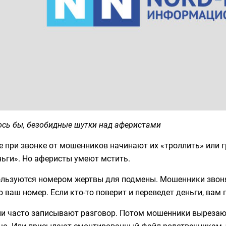
ось бы, безобидные шутки над аферистами
 при звонке от мошенников начинают их «троллить» или г
ьги». Но аферисты умеют мстить.
ользуются номером жертвы для подмены. Мошенники звонят
 ваш номер. Если кто-то поверит и переведет деньги, вам 
ни часто записывают разговор. Потом мошенники вырезают
ью. Или присылают смонтированный файл родственникам, 