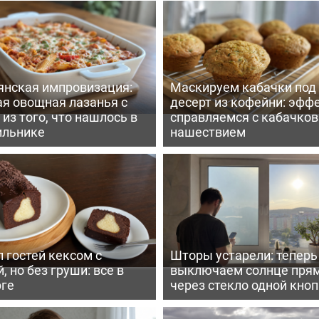
янская импровизация:
Маскируем кабачки под
ая овощная лазанья с
десерт из кофейни: эфф
из того, что нашлось в
справляемся с кабачко
ильнике
нашествием
 гостей кексом с
Шторы устарели: тепер
, но без груши: все в
выключаем солнце пря
рге
через стекло одной кно