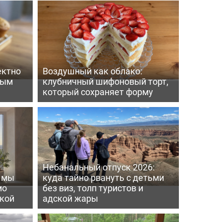
ектно
Воздушный как облако:
вым
клубничный шифоновый торт,
который сохраняет форму
Небанальный отпуск 2026:
ь мы
куда тайно рвануть с детьми
мо
без виз, толп туристов и
пкой
адской жары