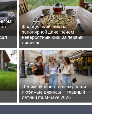
бегом:
ru -
Французский шик на
заполярной даче: печем
сал
невероятный киш из первых
лисичек
Деним нулевых: почему ваши
—
любимые джинсы — главный
летний must-have 2026