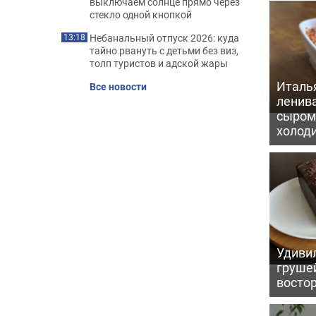
выключаем солнце прямо через
стекло одной кнопкой
Небанальный отпуск 2026: куда
13:18
тайно рвануть с детьми без виз,
толп туристов и адской жары
Италь
Все новости
ленив
сыром 
холод
Удивил
грушей
восто