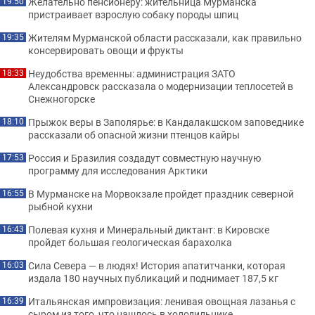
Желательно пенсионеру: жительница Мурманска
19:50
пристраивает взрослую собаку породы шпиц
Жителям Мурманской области рассказали, как правильно
19:35
консервировать овощи и фрукты
Неудобства временны: администрация ЗАТО
18:33
Александровск рассказала о модернизации теплосетей в
Снежногорске
Прыжок веры в Заполярье: в Кандалакшском заповеднике
18:10
рассказали об опасной жизни птенцов кайры
Россия и Бразилия создадут совместную научную
17:53
программу для исследования Арктики
В Мурманске на Морвокзале пройдет праздник северной
16:55
рыбной кухни
Полевая кухня и Минеральный диктант: в Кировске
16:43
пройдет большая геологическая барахолка
Сила Севера — в людях! История апатитчанки, которая
16:03
издала 180 научных публикаций и поднимает 187,5 кг
Итальянская импровизация: ленивая овощная лазанья с
16:39
сыром из того, что нашлось в холодильнике