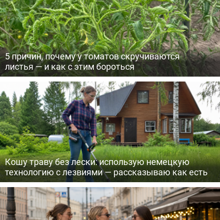
5 причин, почему у томатов скручиваются
листья — и как с этим бороться
Кошу траву без лески: использую немецкую
технологию с лезвиями — рассказываю как есть