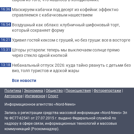
Маскируем кабачки под десерт из кофейни: эффектно
16:36
справляемся с кабачковым нашествием
Воздушный как облако: клубничный шифоновый торт,
16:54
который сохраняет форму
Удивил гостей кексом с грушей, но без груши: все в восторге
16:21
Шторы устарели: теперь мы выключаем солнце прямо
15:31
через стекло одной кнопкой
Небанальный отпуск 2026: куда тайно рвануть с детьми без
13:18
виз, толп туристов и адской жары
Все новости
Политика
|
Экономика
|
Общество
|
Происшествия
|
Фоторепортажи
|
Авторское
|
Интересное
|
Спорт
Информационное агентство «Nord-News»
Запись о регистрации средства массовой информации «Nord-News» Эл
№ ФС77-62541 от 27.07.2015 г. выдано Федеральной службой по
надзору в сфере связи, информационных технологий и массовых
коммуникаций (Роскомнадзор).