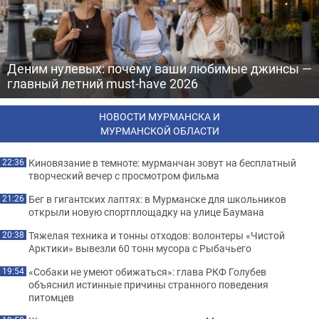
Деним нулевых: почему ваши любимые джинсы —
главный летний must-have 2026
НОВОСТИ МУРМАНСКА И
МУРМАНСКОЙ ОБЛАСТИ
Киновязание в темноте: мурманчан зовут на бесплатный
22:36
творческий вечер с просмотром фильма
Бег в гигантских лаптях: в Мурманске для школьников
21:26
открыли новую спортплощадку на улице Баумана
Тяжелая техника и тонны отходов: волонтеры «Чистой
20:38
Арктики» вывезли 60 тонн мусора с Рыбачьего
«Собаки не умеют обижаться»: глава РКФ Голубев
19:54
объяснил истинные причины странного поведения
питомцев