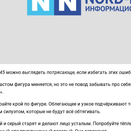
45 можно выглядеть потрясающе, если избегать этих ошиб
астом фигура меняется, но это не повод забывать про себя
».
айте крой по фигуре. Облегающее и узкое подчёркивают то
 силуэтом, которые не будут всё обтягивать.
 и серый старят и делают лицо усталым. Попробуйте тёпл
чный или приглушенный розовый. Они освежают.