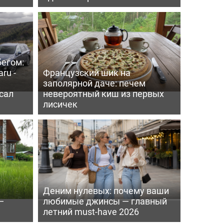
бегом:
ru -
Французский шик на
заполярной даче: печем
сал
невероятный киш из первых
лисичек
Деним нулевых: почему ваши
—
любимые джинсы — главный
летний must-have 2026