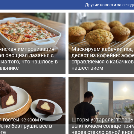
Другие новости за сегод
янская импровизация:
Маскируем кабачки под
ая овощная лазанья с
десерт из кофейни: эфф
из того, что нашлось в
справляемся с кабачко
ильнике
нашествием
 гостей кексом с
Шторы устарели: тепер
, но без груши: все в
выключаем солнце пря
рге
через стекло одной кно