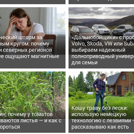
ческий шторм за
«Дальнобойщики» с про
ным кругом: почему
Volvo, Skoda, VW или Suba
и северных регионов
выбираем надежный
ее ощущают магнитные
полноприводный универ
для семьи
Кошу траву без лески:
ин, почему у томатов
использую немецкую
ваются листья — и как с
технологию с лезвиями 
бороться
рассказываю как есть