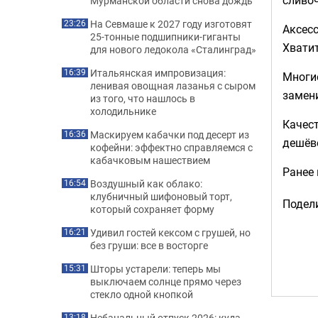
Мурманской области снова дождь
На Севмаше к 2027 году изготовят
23:26
Аксесс
25-тонные подшипники-гиганты
Хватит
для нового ледокола «Сталинград»
Итальянская импровизация:
16:39
Многие
ленивая овощная лазанья с сыром
замени
из того, что нашлось в
холодильнике
Качес
Маскируем кабачки под десерт из
16:36
дешёв
кофейни: эффектно справляемся с
кабачковым нашествием
Ранее
Воздушный как облако:
16:54
клубничный шифоновый торт,
Подели
который сохраняет форму
Удивил гостей кексом с грушей, но
16:21
без груши: все в восторге
Шторы устарели: теперь мы
15:31
выключаем солнце прямо через
стекло одной кнопкой
Небанальный отпуск 2026: куда
13:18