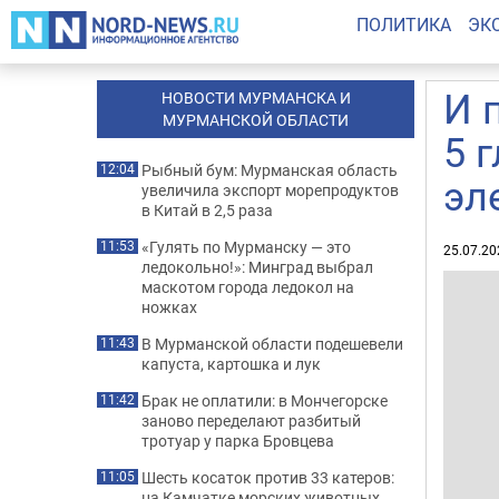
ПОЛИТИКА
ЭК
И 
НОВОСТИ МУРМАНСКА И
МУРМАНСКОЙ ОБЛАСТИ
5 
Рыбный бум: Мурманская область
12:04
эл
увеличила экспорт морепродуктов
в Китай в 2,5 раза
«Гулять по Мурманску — это
11:53
25.07.20
ледокольно!»: Минград выбрал
маскотом города ледокол на
ножках
В Мурманской области подешевели
11:43
капуста, картошка и лук
Брак не оплатили: в Мончегорске
11:42
заново переделают разбитый
тротуар у парка Бровцева
Шесть косаток против 33 катеров:
11:05
на Камчатке морских животных