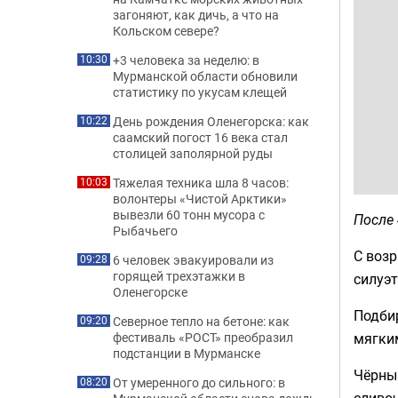
загоняют, как дичь, а что на
Кольском севере?
+3 человека за неделю: в
10:30
Мурманской области обновили
статистику по укусам клещей
День рождения Оленегорска: как
10:22
саамский погост 16 века стал
столицей заполярной руды
Тяжелая техника шла 8 часов:
10:03
волонтеры «Чистой Арктики»
вывезли 60 тонн мусора с
После 
Рыбачьего
С возр
6 человек эвакуировали из
09:28
горящей трехэтажки в
силуэт
Оленегорске
Подбир
Северное тепло на бетоне: как
09:20
мягким
фестиваль «РОСТ» преобразил
подстанции в Мурманске
Чёрный
От умеренного до сильного: в
08:20
сливо