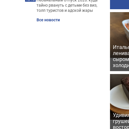
тайно рвануть с детьми без виз,
толп туристов и адской жары
Все новости
Италь
ленив
сыром 
холод
Удивил
грушей
восто