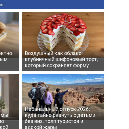
ня
ектно
Воздушный как облако:
вым
клубничный шифоновый торт,
который сохраняет форму
Небанальный отпуск 2026:
ь мы
куда тайно рвануть с детьми
мо
без виз, толп туристов и
пкой
адской жары