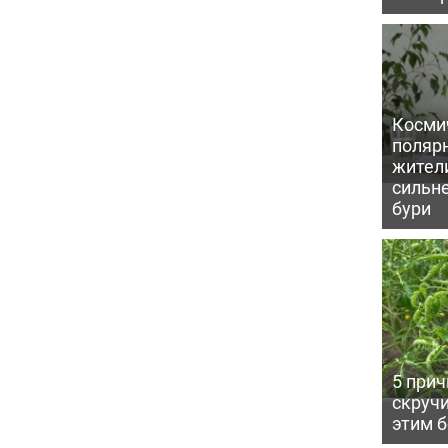
Косми
поляр
жител
сильн
бури
5 прич
скручи
этим 