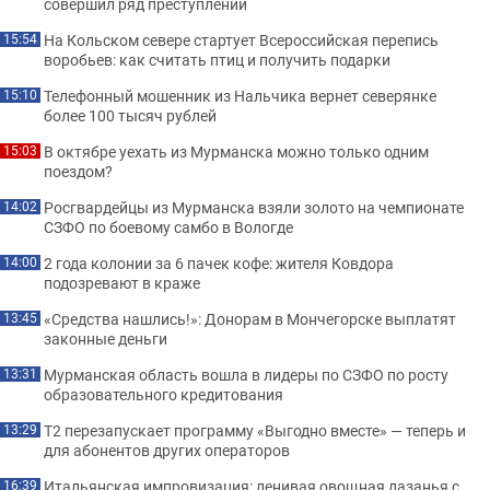
совершил ряд преступлений
На Кольском севере стартует Всероссийская перепись
15:54
воробьев: как считать птиц и получить подарки
Телефонный мошенник из Нальчика вернет северянке
15:10
более 100 тысяч рублей
В октябре уехать из Мурманска можно только одним
15:03
поездом?
Росгвардейцы из Мурманска взяли золото на чемпионате
14:02
СЗФО по боевому самбо в Вологде
2 года колонии за 6 пачек кофе: жителя Ковдора
14:00
подозревают в краже
«Средства нашлись!»: Донорам в Мончегорске выплатят
13:45
законные деньги
Мурманская область вошла в лидеры по СЗФО по росту
13:31
образовательного кредитования
Т2 перезапускает программу «Выгодно вместе» — теперь и
13:29
для абонентов других операторов
Итальянская импровизация: ленивая овощная лазанья с
16:39