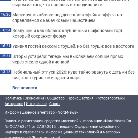
сыром из того, что нашлось в холодильнике
Маскируем кабачки под десерт из кофейни: эффектно
16:36
справляемся с кабачковым нашествием
Воздушный как облако: клубничный шифоновый торт,
16:54
который сохраняет форму
Удивил гостей кексом с грушей, но без груши: все в восторге
16:21
Шторы устарели: теперь мы выключаем солнце прямо
15:31
через стекло одной кнопкой
Небанальный отпуск 2026: куда тайно рвануть с детьми без
13:18
виз, толп туристов и адской жары
Все новости
Политика
|
Экономика
|
Общество
|
Происшествия
|
Фоторепортажи
|
Авторское
|
Интересное
|
Спорт
Информационное агентство «Nord-News»
Запись о регистрации средства массовой информации «Nord-News» Эл
№ ФС77-62541 от 27.07.2015 г. выдано Федеральной службой по
надзору в сфере связи, информационных технологий и массовых
коммуникаций (Роскомнадзор).