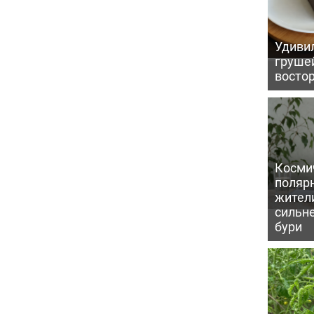
Удивил
грушей
восто
Косми
поляр
жител
сильн
бури