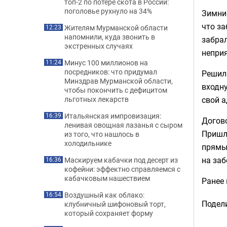
топ-2 по потере скота в России:
поголовье рухнуло на 34%
Зимний
что за
Жителям Мурманской области
12:23
напомнили, куда звонить в
забрал
экстренных случаях
непри
Минус 100 миллионов на
11:24
посредников: что придумал
Решила
Минздрав Мурманской области,
входну
чтобы покончить с дефицитом
свой 
льготных лекарств
Итальянская импровизация:
16:39
Догово
ленивая овощная лазанья с сыром
Пришло
из того, что нашлось в
холодильнике
прямым
на заб
Маскируем кабачки под десерт из
16:36
кофейни: эффектно справляемся с
кабачковым нашествием
Ранее
Воздушный как облако:
16:54
Подели
клубничный шифоновый торт,
который сохраняет форму