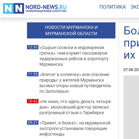
ПОЛИТИКА
ЭК
Бо
НОВОСТИ МУРМАНСКА И
МУРМАНСКОЙ ОБЛАСТИ
пр
«Сырые сосиски и недовареная
12:33
их
гречка»: чем кормят пассажиров
задержанных рейсов в аэропорту
Мурманска
07.08.20
«Влетит в копеечку» или спасение
11:35
природы: у жителей Мурманска
вызвал споры новый путеводитель
по Заполярью
«Не знаю, что здесь делать четыре
10:43
дня»: московский доктор записал
разгромный отзыв о Териберке
«Привет, я белка!»: на мурманской
09:21
экотропе установили говорящие
инфостенды