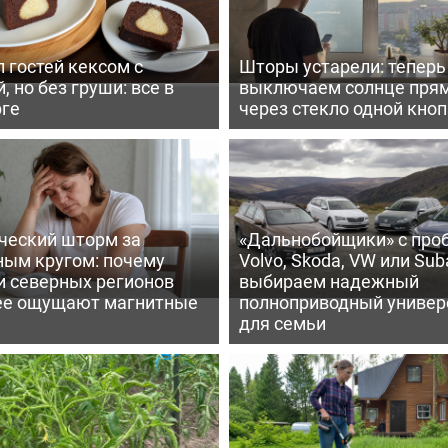
 гостей кексом с
Шторы устарели: тепер
, но без груши: все в
выключаем солнце пря
рге
через стекло одной кно
ческий шторм за
«Дальнобойщики» с про
ным кругом: почему
Volvo, Skoda, VW или Suba
и северных регионов
выбираем надежный
ее ощущают магнитные
полноприводный универ
для семьи