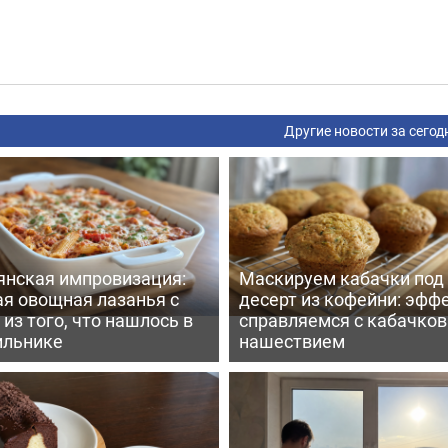
Другие новости за сегод
янская импровизация:
Маскируем кабачки под
ая овощная лазанья с
десерт из кофейни: эфф
из того, что нашлось в
справляемся с кабачко
ильнике
нашествием