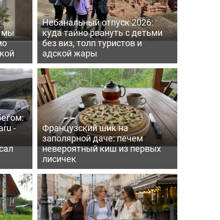
Небанальный отпуск 2026:
ь мы
куда тайно рвануть с детьми
мо
без виз, толп туристов и
пкой
адской жары
бегом:
ru -
Французский шик на
заполярной даче: печем
сал
невероятный киш из первых
лисичек