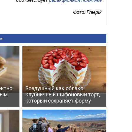
Фото: Freepik
ня
ектно
Воздушный как облако:
вым
клубничный шифоновый торт,
который сохраняет форму