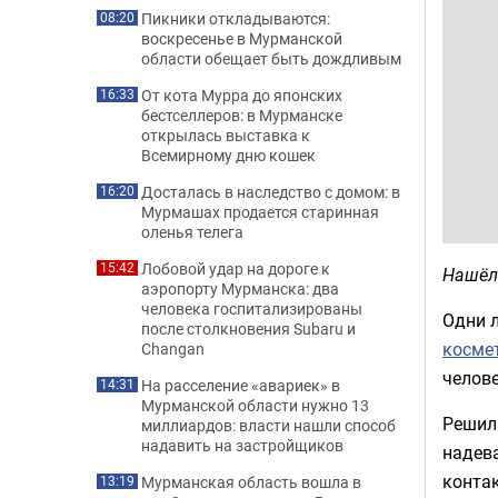
Пикники откладываются:
08:20
воскресенье в Мурманской
области обещает быть дождливым
От кота Мурра до японских
16:33
бестселлеров: в Мурманске
открылась выставка к
Всемирному дню кошек
Досталась в наследство с домом: в
16:20
Мурмашах продается старинная
оленья телега
Лобовой удар на дороге к
15:42
Нашёл
аэропорту Мурманска: два
человека госпитализированы
Одни л
после столкновения Subaru и
косме
Changan
челов
На расселение «авариек» в
14:31
Мурманской области нужно 13
Решила
миллиардов: власти нашли способ
надавить на застройщиков
надева
конта
Мурманская область вошла в
13:19