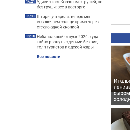
Удивил гостей кексом с грушей, но
16:21
без груши: все в восторге
Шторы устарели: теперь мы
15:31
выключаем солнце прямо через
стекло одной кнопкой
Небанальный отпуск 2026: куда
13:18
тайно рвануть с детьми без виз,
толп туристов и адской жары
Все новости
Италь
ленив
сыром 
холод