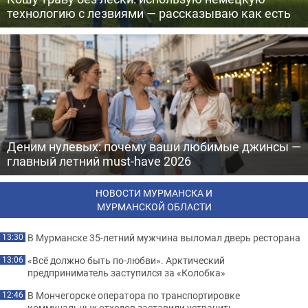
технологию с лезвиями — рассказываю как есть
Деним нулевых: почему ваши любимые джинсы —
главный летний must-have 2026
НОВОСТИ МУРМАНСКА И
МУРМАНСКОЙ ОБЛАСТИ
В Мурманске 35-летний мужчина выломал дверь ресторана
13:30
«Всё должно быть по-любви». Арктический
13:06
предприниматель заступился за «Колобка»
В Мончегорске оператора по транспортировке
12:46
коммунальных отходов заставили устранить