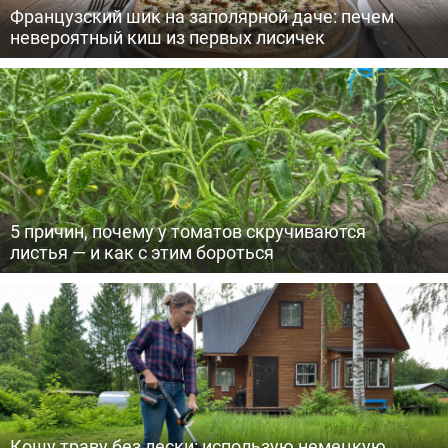
Французский шик на заполярной даче: печем
невероятный киш из первых лисичек
5 причин, почему у томатов скручиваются
листья — и как с этим бороться
Кошу траву без лески: использую немецкую