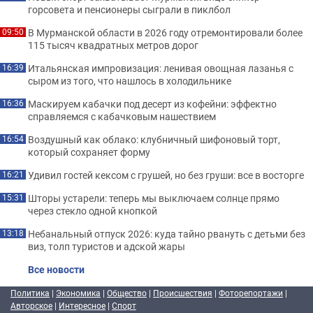
горсовета и пенсионеры сыграли в пиклбол
В Мурманской области в 2026 году отремонтировали более
09:50
115 тысяч квадратных метров дорог
Итальянская импровизация: ленивая овощная лазанья с
16:39
сыром из того, что нашлось в холодильнике
Маскируем кабачки под десерт из кофейни: эффектно
16:36
справляемся с кабачковым нашествием
Воздушный как облако: клубничный шифоновый торт,
16:54
который сохраняет форму
Удивил гостей кексом с грушей, но без груши: все в восторге
16:21
Шторы устарели: теперь мы выключаем солнце прямо
15:31
через стекло одной кнопкой
Небанальный отпуск 2026: куда тайно рвануть с детьми без
13:18
виз, толп туристов и адской жары
Все новости
Политика
|
Экономика
|
Общество
|
Происшествия
|
Фоторепортажи
|
Авторское
|
Интересное
|
Спорт