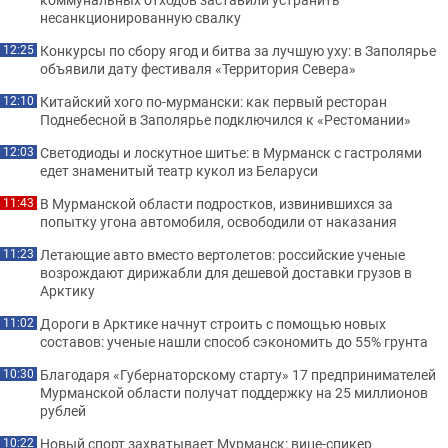
несанкционированную свалку
Конкурсы по сбору ягод и битва за лучшую уху: в Заполярье
12:25
объявили дату фестиваля «Территория Севера»
Китайский хого по-мурмански: как первый ресторан
12:10
Поднебесной в Заполярье подключился к «Рестомании»
Светодиоды и лоскутное шитье: в Мурманск с гастролями
12:03
едет знаменитый театр кукол из Беларуси
В Мурманской области подростков, извинившихся за
11:43
попытку угона автомобиля, освободили от наказания
Летающие авто вместо вертолетов: российские ученые
11:23
возрождают дирижабли для дешевой доставки грузов в
Арктику
Дороги в Арктике начнут строить с помощью новых
11:02
составов: ученые нашли способ сэкономить до 55% грунта
Благодаря «Губернаторскому старту» 17 предпринимателей
10:30
Мурманской области получат поддержку на 25 миллионов
рублей
Новый спорт захватывает Мурманск: вице-спикер
10:22