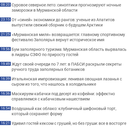
Суровое северное лето: синоптики прогнозируют ночные
08:20
заморозки в Мурманской области
От «синей» экономики до рангов: ученые из Апатитов
23:15
выпустили свежий сборник о будущем Арктики
«Мурманская миля» возвращается: главному спортивному
21:25
фестивалю Заполярья вернут историческое имя
Бум заполярного туризма: Мурманская область вырвалась
19:56
в лидеры СЗФО по приросту гостей
Ждут своей очереди по 7 лет: в ПАБСИ раскрыли секреты
19:49
ручного труда заполярных ботаников
Итальянская импровизация: ленивая овощная лазанья с
16:39
сыром из того, что нашлось в холодильнике
Маскируем кабачки под десерт из кофейни: эффектно
16:36
справляемся с кабачковым нашествием
Воздушный как облако: клубничный шифоновый торт,
16:54
который сохраняет форму
Удивил гостей кексом с грушей, но без груши: все в восторге
16:21