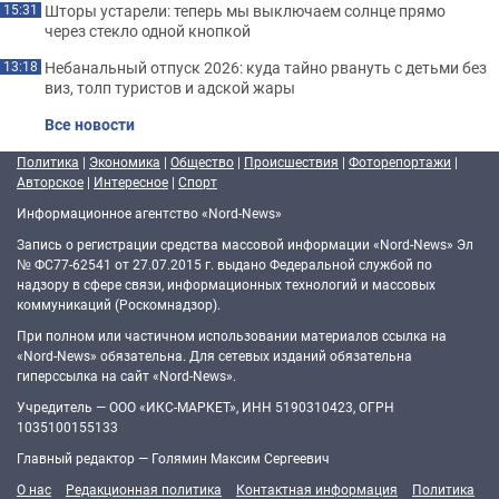
Шторы устарели: теперь мы выключаем солнце прямо
15:31
через стекло одной кнопкой
Небанальный отпуск 2026: куда тайно рвануть с детьми без
13:18
виз, толп туристов и адской жары
Все новости
Политика
|
Экономика
|
Общество
|
Происшествия
|
Фоторепортажи
|
Авторское
|
Интересное
|
Спорт
Информационное агентство «Nord-News»
Запись о регистрации средства массовой информации «Nord-News» Эл
№ ФС77-62541 от 27.07.2015 г. выдано Федеральной службой по
надзору в сфере связи, информационных технологий и массовых
коммуникаций (Роскомнадзор).
При полном или частичном использовании материалов ссылка на
«Nord-News» обязательна. Для сетевых изданий обязательна
гиперссылка на сайт «Nord-News».
Учредитель — ООО «ИКС-МАРКЕТ», ИНН 5190310423, ОГРН
1035100155133
Главный редактор — Голямин Максим Сергеевич
О нас
Редакционная политика
Контактная информация
Политика