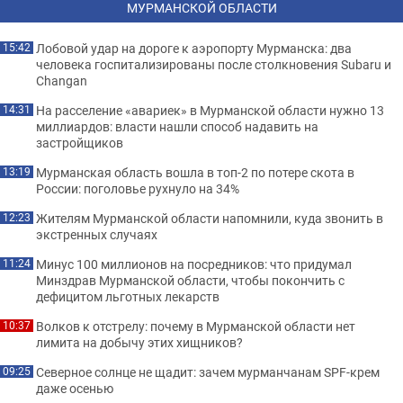
МУРМАНСКОЙ ОБЛАСТИ
Лобовой удар на дороге к аэропорту Мурманска: два
15:42
человека госпитализированы после столкновения Subaru и
Changan
На расселение «авариек» в Мурманской области нужно 13
14:31
миллиардов: власти нашли способ надавить на
застройщиков
Мурманская область вошла в топ-2 по потере скота в
13:19
России: поголовье рухнуло на 34%
Жителям Мурманской области напомнили, куда звонить в
12:23
экстренных случаях
Минус 100 миллионов на посредников: что придумал
11:24
Минздрав Мурманской области, чтобы покончить с
дефицитом льготных лекарств
Волков к отстрелу: почему в Мурманской области нет
10:37
лимита на добычу этих хищников?
Северное солнце не щадит: зачем мурманчанам SPF-крем
09:25
даже осенью