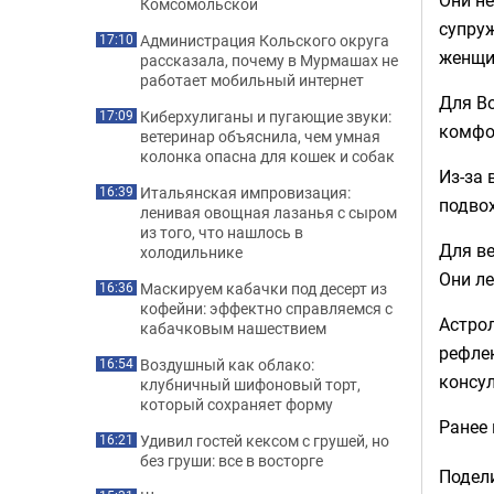
Комсомольской
супруж
Администрация Кольского округа
17:10
женщи
рассказала, почему в Мурмашах не
работает мобильный интернет
Для Во
Киберхулиганы и пугающие звуки:
17:09
комфор
ветеринар объяснила, чем умная
колонка опасна для кошек и собак
Из-за 
Итальянская импровизация:
16:39
подвох
ленивая овощная лазанья с сыром
из того, что нашлось в
Для ве
холодильнике
Они ле
Маскируем кабачки под десерт из
16:36
кофейни: эффектно справляемся с
Астрол
кабачковым нашествием
рефлек
Воздушный как облако:
16:54
консул
клубничный шифоновый торт,
который сохраняет форму
Ранее
Удивил гостей кексом с грушей, но
16:21
без груши: все в восторге
Подели