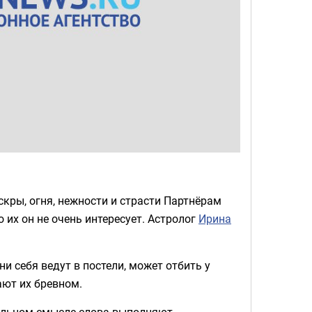
кры, огня, нежности и страсти Партнёрам
о их он не очень интересует. Астролог
Ирина
ни себя ведут в постели, может отбить у
ают их бревном.
вальном смысле слова выполняют