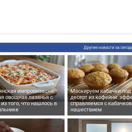
Другие новости за сегод
янская импровизация:
Маскируем кабачки под
ая овощная лазанья с
десерт из кофейни: эфф
из того, что нашлось в
справляемся с кабачко
ильнике
нашествием