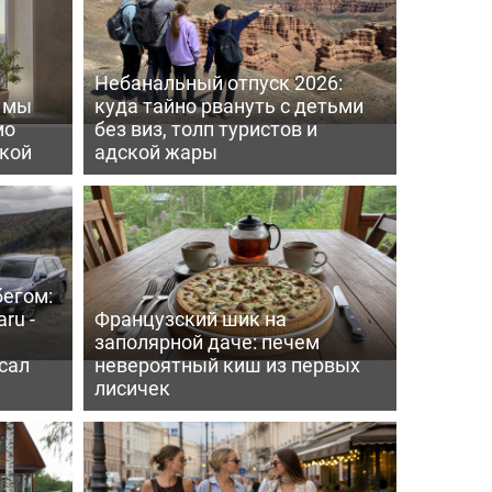
Небанальный отпуск 2026:
ь мы
куда тайно рвануть с детьми
мо
без виз, толп туристов и
пкой
адской жары
бегом:
ru -
Французский шик на
заполярной даче: печем
сал
невероятный киш из первых
лисичек