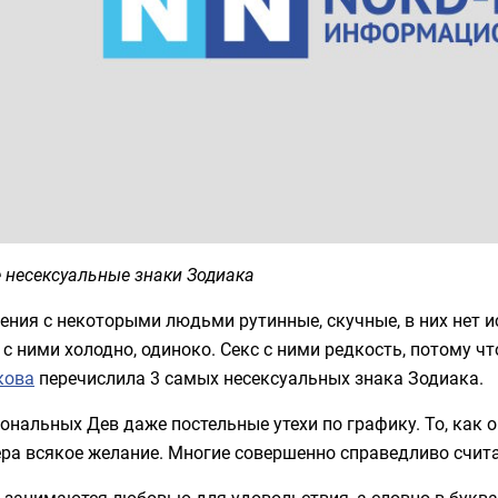
 несексуальные знаки Зодиака
ния с некоторыми людьми рутинные, скучные, в них нет ис
с ними холодно, одиноко. Секс с ними редкость, потому чт
кова
перечислила 3 самых несексуальных знака Зодиака.
ональных Дев даже постельные утехи по графику. То, как о
ра всякое желание. Многие совершенно справедливо счит
е занимаются любовью для удовольствия, а словно в бук