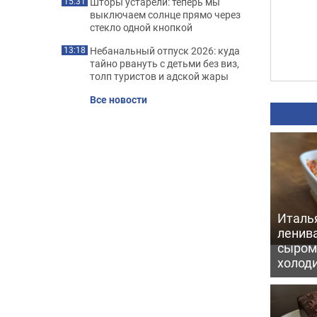
Шторы устарели: теперь мы
15:31
выключаем солнце прямо через
стекло одной кнопкой
Небанальный отпуск 2026: куда
13:18
тайно рвануть с детьми без виз,
толп туристов и адской жары
Все новости
Италь
ленив
сыром 
холод