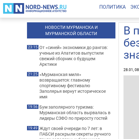
ПОЛИТИКА
ЭК
В 
НОВОСТИ МУРМАНСКА И
МУРМАНСКОЙ ОБЛАСТИ
бе
От «синей» экономики до рангов:
23:15
зн
ученые из Апатитов выпустили
свежий сборник о будущем
Арктики
28.01, 0
«Мурманская миля»
21:25
возвращается: главному
спортивному фестивалю
Заполярья вернут историческое
имя
Бум заполярного туризма:
19:56
Мурманская область вырвалась в
лидеры СЗФО по приросту гостей
Ждут своей очереди по 7 лет: в
19:49
ПАБСИ раскрыли секреты ручного