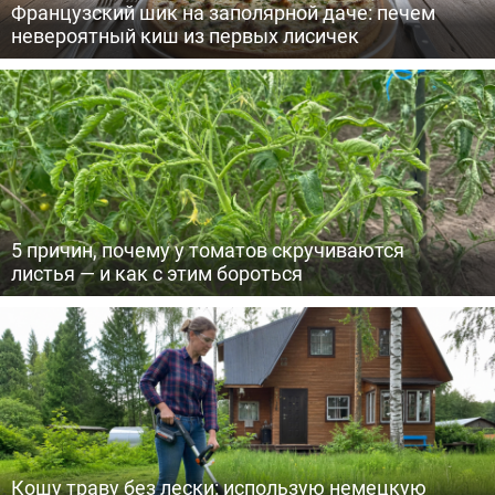
Французский шик на заполярной даче: печем
невероятный киш из первых лисичек
5 причин, почему у томатов скручиваются
листья — и как с этим бороться
Кошу траву без лески: использую немецкую