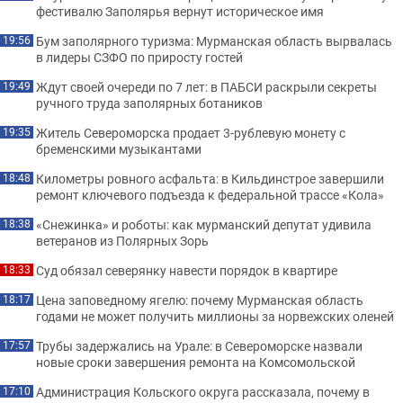
фестивалю Заполярья вернут историческое имя
Бум заполярного туризма: Мурманская область вырвалась
19:56
в лидеры СЗФО по приросту гостей
Ждут своей очереди по 7 лет: в ПАБСИ раскрыли секреты
19:49
ручного труда заполярных ботаников
Житель Североморска продает 3-рублевую монету с
19:35
бременскими музыкантами
Километры ровного асфальта: в Кильдинстрое завершили
18:48
ремонт ключевого подъезда к федеральной трассе «Кола»
«Снежинка» и роботы: как мурманский депутат удивила
18:38
ветеранов из Полярных Зорь
Суд обязал северянку навести порядок в квартире
18:33
Цена заповедному ягелю: почему Мурманская область
18:17
годами не может получить миллионы за норвежских оленей
Трубы задержались на Урале: в Североморске назвали
17:57
новые сроки завершения ремонта на Комсомольской
Администрация Кольского округа рассказала, почему в
17:10