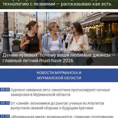
технологию с лезвиями — рассказываю как есть
Деним нулевых: почему ваши любимые джинсы —
главный летний must-have 2026
НОВОСТИ МУРМАНСКА И
МУРМАНСКОЙ ОБЛАСТИ
Суровое северное лето: синоптики прогнозируют ночные
08:20
заморозки в Мурманской области
От «синей» экономики до рангов: ученые из Апатитов
23:15
выпустили свежий сборник о будущем Арктики
«Мурманская миля» возвращается: главному спортивному
21:25