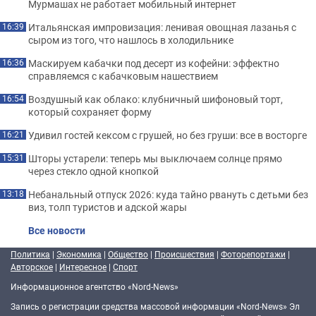
Мурмашах не работает мобильный интернет
Итальянская импровизация: ленивая овощная лазанья с
16:39
сыром из того, что нашлось в холодильнике
Маскируем кабачки под десерт из кофейни: эффектно
16:36
справляемся с кабачковым нашествием
Воздушный как облако: клубничный шифоновый торт,
16:54
который сохраняет форму
Удивил гостей кексом с грушей, но без груши: все в восторге
16:21
Шторы устарели: теперь мы выключаем солнце прямо
15:31
через стекло одной кнопкой
Небанальный отпуск 2026: куда тайно рвануть с детьми без
13:18
виз, толп туристов и адской жары
Все новости
Политика
|
Экономика
|
Общество
|
Происшествия
|
Фоторепортажи
|
Авторское
|
Интересное
|
Спорт
Информационное агентство «Nord-News»
Запись о регистрации средства массовой информации «Nord-News» Эл