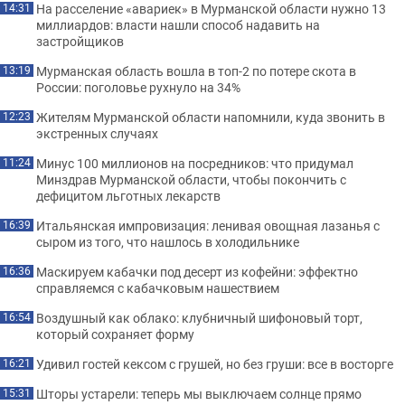
На расселение «авариек» в Мурманской области нужно 13
14:31
миллиардов: власти нашли способ надавить на
застройщиков
Мурманская область вошла в топ-2 по потере скота в
13:19
России: поголовье рухнуло на 34%
Жителям Мурманской области напомнили, куда звонить в
12:23
экстренных случаях
Минус 100 миллионов на посредников: что придумал
11:24
Минздрав Мурманской области, чтобы покончить с
дефицитом льготных лекарств
Итальянская импровизация: ленивая овощная лазанья с
16:39
сыром из того, что нашлось в холодильнике
Маскируем кабачки под десерт из кофейни: эффектно
16:36
справляемся с кабачковым нашествием
Воздушный как облако: клубничный шифоновый торт,
16:54
который сохраняет форму
Удивил гостей кексом с грушей, но без груши: все в восторге
16:21
Шторы устарели: теперь мы выключаем солнце прямо
15:31