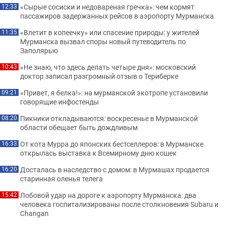
«Сырые сосиски и недовареная гречка»: чем кормят
12:33
пассажиров задержанных рейсов в аэропорту Мурманска
«Влетит в копеечку» или спасение природы: у жителей
11:35
Мурманска вызвал споры новый путеводитель по
Заполярью
«Не знаю, что здесь делать четыре дня»: московский
10:43
доктор записал разгромный отзыв о Териберке
«Привет, я белка!»: на мурманской экотропе установили
09:21
говорящие инфостенды
Пикники откладываются: воскресенье в Мурманской
08:20
области обещает быть дождливым
От кота Мурра до японских бестселлеров: в Мурманске
16:33
открылась выставка к Всемирному дню кошек
Досталась в наследство с домом: в Мурмашах продается
16:20
старинная оленья телега
Лобовой удар на дороге к аэропорту Мурманска: два
15:42
человека госпитализированы после столкновения Subaru и
Changan