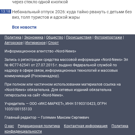
через стекло одной кнопкой
Небанальный отпуск 2026: куда тайно рвануть с детьми без
13:18
виз, толп туристов и адской жары
Все новости
Политика
|
Экономика
|
Общество
|
Происшествия
|
Фоторепортажи
|
Авторское
|
Интересное
|
Спорт
Информационное агентство «Nord-News»
Запись о регистрации средства массовой информации «Nord-News» Эл
№ ФС77-62541 от 27.07.2015 г. выдано Федеральной службой по
надзору в сфере связи, информационных технологий и массовых
коммуникаций (Роскомнадзор).
При полном или частичном использовании материалов ссылка на
«Nord-News» обязательна. Для сетевых изданий обязательна
гиперссылка на сайт «Nord-News».
Учредитель — ООО «ИКС-МАРКЕТ», ИНН 5190310423, ОГРН
1035100155133
Главный редактор — Голямин Максим Сергеевич
О нас
Редакционная политика
Контактная информация
Политика
конфиденциальности