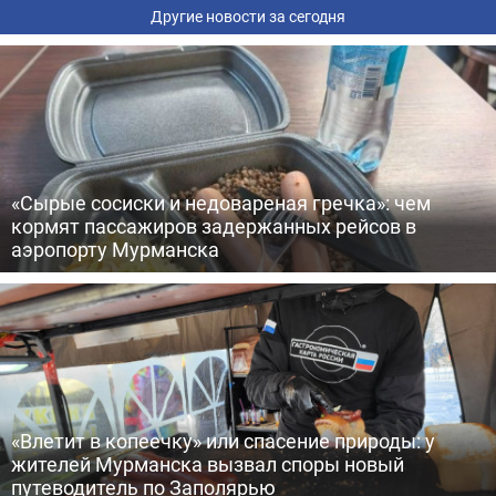
Другие новости за сегодня
«Сырые сосиски и недовареная гречка»: чем
кормят пассажиров задержанных рейсов в
аэропорту Мурманска
«Влетит в копеечку» или спасение природы: у
жителей Мурманска вызвал споры новый
путеводитель по Заполярью