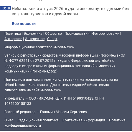
Небанальный отпуск 2026: куда тайно рвануть с детьми без
13:18
виз, толп туристов и адской жары
Все новости
Политика
|
Экономика
|
Общество
|
Происшествия
|
Фоторепортажи
|
Авторское
|
Интересное
|
Спорт
Информационное агентство «Nord-News»
Запись о регистрации средства массовой информации «Nord-News» Эл
№ ФС77-62541 от 27.07.2015 г. выдано Федеральной службой по
надзору в сфере связи, информационных технологий и массовых
коммуникаций (Роскомнадзор).
При полном или частичном использовании материалов ссылка на
«Nord-News» обязательна. Для сетевых изданий обязательна
гиперссылка на сайт «Nord-News».
Учредитель — ООО «ИКС-МАРКЕТ», ИНН 5190310423, ОГРН
1035100155133
Главный редактор — Голямин Максим Сергеевич
О нас
Редакционная политика
Контактная информация
Политика
конфиденциальности