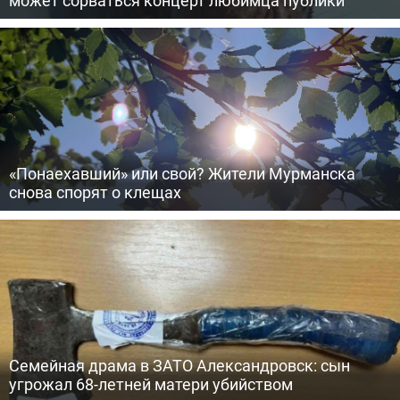
может сорваться концерт любимца публики
«Понаехавший» или свой? Жители Мурманска
снова спорят о клещах
Семейная драма в ЗАТО Александровск: сын
угрожал 68-летней матери убийством