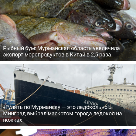
Рыбный бум: Мурманская область увеличила
экспорт морепродуктов в Китай в 2,5 раза
«Гулять по Мурманску — это ледокольно!»:
Минград выбрал маскотом города ледокол на
ножках