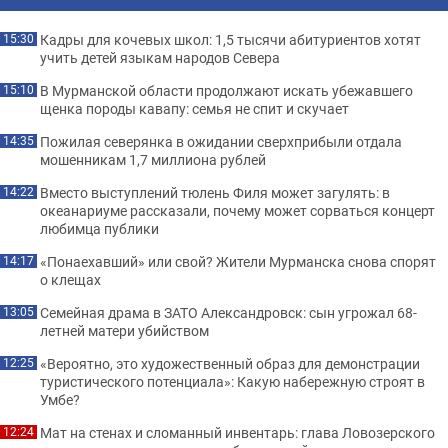
Кадры для кочевых школ: 1,5 тысячи абитуриентов хотят
15:30
учить детей языкам народов Севера
В Мурманской области продолжают искать убежавшего
15:10
щенка породы кавапу: семья не спит и скучает
Пожилая северянка в ожидании сверхприбыли отдала
14:35
мошенникам 1,7 миллиона рублей
Вместо выступлений тюлень Филя может загулять: в
14:22
океанариуме рассказали, почему может сорваться концерт
любимца публики
«Понаехавший» или свой? Жители Мурманска снова спорят
14:17
о клещах
Семейная драма в ЗАТО Александровск: сын угрожал 68-
13:05
летней матери убийством
«Вероятно, это художественный образ для демонстрации
12:25
туристического потенциала»: Какую набережную строят в
Умбе?
Мат на стенах и сломанный инвентарь: глава Ловозерского
12:24