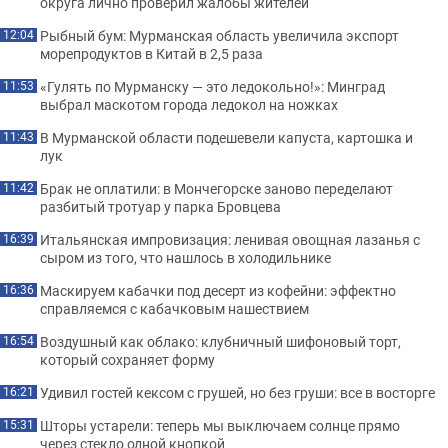
округа лично проверил жалобы жителей
Рыбный бум: Мурманская область увеличила экспорт
12:04
морепродуктов в Китай в 2,5 раза
«Гулять по Мурманску — это ледокольно!»: Минград
11:53
выбрал маскотом города ледокол на ножках
В Мурманской области подешевели капуста, картошка и
11:43
лук
Брак не оплатили: в Мончегорске заново переделают
11:42
разбитый тротуар у парка Бровцева
Итальянская импровизация: ленивая овощная лазанья с
16:39
сыром из того, что нашлось в холодильнике
Маскируем кабачки под десерт из кофейни: эффектно
16:36
справляемся с кабачковым нашествием
Воздушный как облако: клубничный шифоновый торт,
16:54
который сохраняет форму
Удивил гостей кексом с грушей, но без груши: все в восторге
16:21
Шторы устарели: теперь мы выключаем солнце прямо
15:31
через стекло одной кнопкой