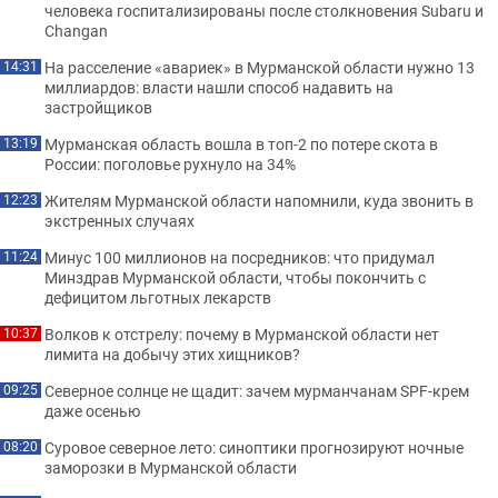
человека госпитализированы после столкновения Subaru и
Changan
На расселение «авариек» в Мурманской области нужно 13
14:31
миллиардов: власти нашли способ надавить на
застройщиков
Мурманская область вошла в топ-2 по потере скота в
13:19
России: поголовье рухнуло на 34%
Жителям Мурманской области напомнили, куда звонить в
12:23
экстренных случаях
Минус 100 миллионов на посредников: что придумал
11:24
Минздрав Мурманской области, чтобы покончить с
дефицитом льготных лекарств
Волков к отстрелу: почему в Мурманской области нет
10:37
лимита на добычу этих хищников?
Северное солнце не щадит: зачем мурманчанам SPF-крем
09:25
даже осенью
Суровое северное лето: синоптики прогнозируют ночные
08:20
заморозки в Мурманской области