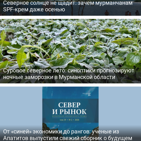
Северное солнце не щадит: зачем мурманчанам
SPF-крем даже осенью
Суровое северное лето: синоптики прогнозируют
ночные заморозки в Мурманской области
От «синей» экономики до рангов: ученые из
Апатитов выпустили свежий сборник о будущем