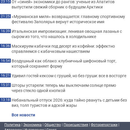
От «синей» экономики до рангов: ученые из Апатитов
23:15
выпустили свежий сборник о будущем Арктики
«Мурманская миля» возвращается: главному спортивному
21:25
фестивалю Заполярья вернут историческое имя
Итальянская импровизация: ленивая овощная лазанья с
16:39
сыром из того, что нашлось в холодильнике
Маскируем кабачки под десерт из кофейни: эффектно
16:36
справляемся с кабачковым нашествием
Воздушный как облако: клубничный шифоновый торт,
16:54
который сохраняет форму
Удивил гостей кексом с грушей, но без груши: все в восторге
16:21
Шторы устарели: теперь мы выключаем солнце прямо
15:31
через стекло одной кнопкой
Небанальный отпуск 2026: куда тайно рвануть с детьми без
13:18
виз, толп туристов и адской жары
Все новости
Политика
|
Экономика
|
Общество
|
Происшествия
|
Фоторепортажи
|
Авторское
|
Интересное
|
Спорт