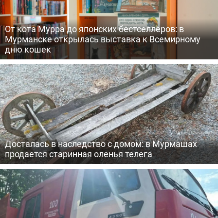
От кота Мурра до японских бестселлеров: в
Мурманске открылась выставка к Всемирному
дню кошек
Досталась в наследство с домом: в Мурмашах
продается старинная оленья телега