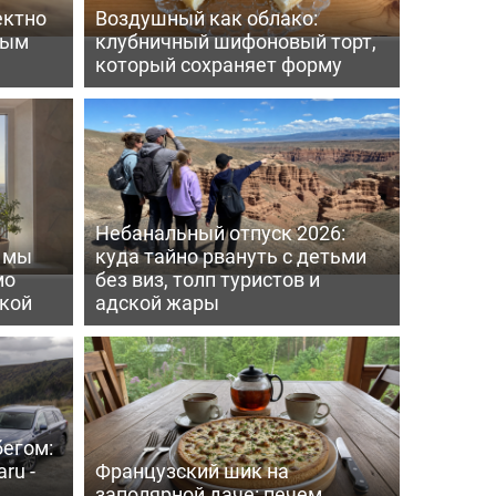
ектно
Воздушный как облако:
вым
клубничный шифоновый торт,
который сохраняет форму
Небанальный отпуск 2026:
ь мы
куда тайно рвануть с детьми
мо
без виз, толп туристов и
пкой
адской жары
бегом:
ru -
Французский шик на
заполярной даче: печем