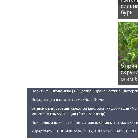
сильн
бури
5 прич
скручи
этим 
Политика
|
Экономика
|
Общество
|
Происшествия
|
Фоторе
Информационное агентство «Nord-News»
Запись о регистрации средства массовой информации «Nor
массовых коммуникаций (Роскомнадзор).
При полном или частичном использовании материалов ссыл
Учредитель — ООО «ИКС-МАРКЕТ», ИНН 5190310423, ОГРН