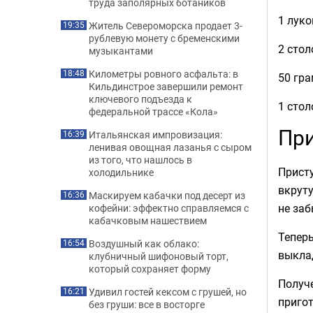
труда заполярных ботаников
1 луко
Житель Североморска продает 3-
19:35
рублевую монету с бременскими
2 стол
музыкантами
Километры ровного асфальта: в
18:48
50 гр
Кильдинстрое завершили ремонт
ключевого подъезда к
1 сто
федеральной трассе «Кола»
При
Итальянская импровизация:
16:39
ленивая овощная лазанья с сыром
из того, что нашлось в
Прист
холодильнике
вкруту
Маскируем кабачки под десерт из
16:36
не заб
кофейни: эффектно справляемся с
кабачковым нашествием
Теперь
Воздушный как облако:
16:54
выкла
клубничный шифоновый торт,
который сохраняет форму
Получе
Удивил гостей кексом с грушей, но
16:21
приго
без груши: все в восторге