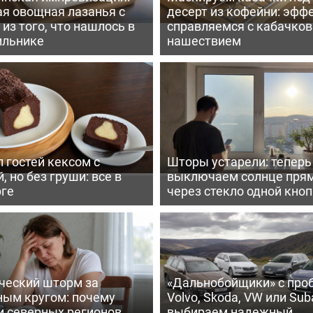
ая овощная лазанья с
десерт из кофейни: эфф
из того, что нашлось в
справляемся с кабачко
ильнике
нашествием
 гостей кексом с
Шторы устарели: тепер
, но без груши: все в
выключаем солнце пря
рге
через стекло одной кно
ческий шторм за
«Дальнобойщики» с про
ным кругом: почему
Volvo, Skoda, VW или Suba
и северных регионов
выбираем надежный