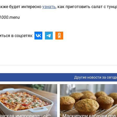
акже будет интересно
узнать
, как приготовить салат с тун
 1000.menu
ться в соцсетях:
Другие новости за сегод
янская импровизация:
Маскируем кабачки под