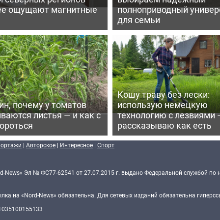
ее ощущают магнитные
полноприводный универ
для семьи
Кошу траву без лески:
ин, почему у томатов
использую немецкую
ваются листья — и как с
технологию с лезвиями 
бороться
рассказываю как есть
портажи
|
Авторское
|
Интересное
|
Спорт
d-News» Эл № ФС77-62541 от 27.07.2015 г. выдано Федеральной службой по 
ка на «Nord-News» обязательна. Для сетевых изданий обязательна гиперссы
 1035100155133