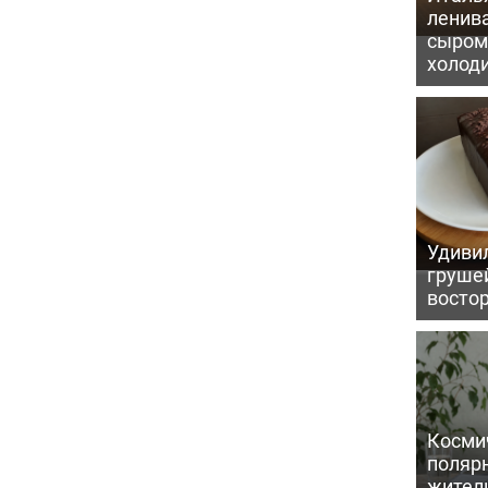
ленив
сыром 
холод
Удивил
грушей
восто
Косми
поляр
жител