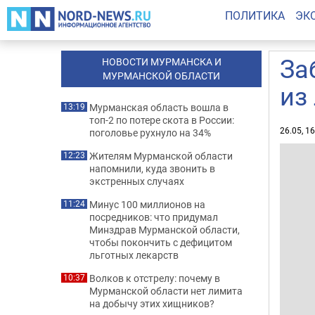
ПОЛИТИКА
ЭК
За
НОВОСТИ МУРМАНСКА И
МУРМАНСКОЙ ОБЛАСТИ
из
Мурманская область вошла в
13:19
топ-2 по потере скота в России:
26.05, 1
поголовье рухнуло на 34%
Жителям Мурманской области
12:23
напомнили, куда звонить в
экстренных случаях
Минус 100 миллионов на
11:24
посредников: что придумал
Минздрав Мурманской области,
чтобы покончить с дефицитом
льготных лекарств
Волков к отстрелу: почему в
10:37
Мурманской области нет лимита
на добычу этих хищников?