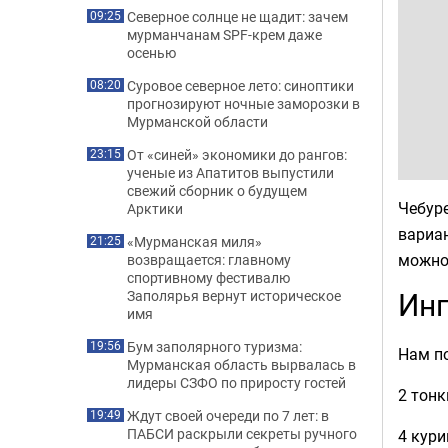
Северное солнце не щадит: зачем
09:25
мурманчанам SPF-крем даже
осенью
Суровое северное лето: синоптики
08:20
прогнозируют ночные заморозки в
Мурманской области
От «синей» экономики до рангов:
23:15
ученые из Апатитов выпустили
свежий сборник о будущем
Чебуре
Арктики
вариан
«Мурманская миля»
21:25
можно 
возвращается: главному
спортивному фестивалю
Ин
Заполярья вернут историческое
имя
Бум заполярного туризма:
19:56
Нам по
Мурманская область вырвалась в
лидеры СЗФО по приросту гостей
2 тонк
Ждут своей очереди по 7 лет: в
19:49
ПАБСИ раскрыли секреты ручного
4 кури