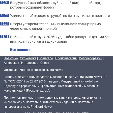
Воздушный как облако: клубничный шифоновый торт,
16:54
который сохраняет форму
Удивил гостей кексом с грушей, но без груши: все в восторге
16:21
Шторы устарели: теперь мы выключаем солнце прямо
15:31
через стекло одной кнопкой
Небанальный отпуск 2026: куда тайно рвануть с детьми без
13:18
виз, толп туристов и адской жары
Все новости
Политика
|
Экономика
|
Общество
|
Происшествия
|
Фоторепортажи
|
Авторское
|
Интересное
|
Спорт
Информационное агентство «Nord-News»
Запись о регистрации средства массовой информации «Nord-News» Эл
№ ФС77-62541 от 27.07.2015 г. выдано Федеральной службой по
надзору в сфере связи, информационных технологий и массовых
коммуникаций (Роскомнадзор).
При полном или частичном использовании материалов ссылка на
«Nord-News» обязательна. Для сетевых изданий обязательна
гиперссылка на сайт «Nord-News».