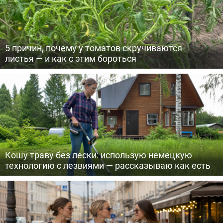
5 причин, почему у томатов скручиваются
листья — и как с этим бороться
Кошу траву без лески: использую немецкую
технологию с лезвиями — рассказываю как есть