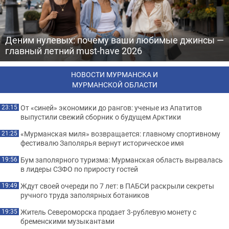
Деним нулевых: почему ваши любимые джинсы —
главный летний must-have 2026
НОВОСТИ МУРМАНСКА И
МУРМАНСКОЙ ОБЛАСТИ
От «синей» экономики до рангов: ученые из Апатитов
23:15
выпустили свежий сборник о будущем Арктики
«Мурманская миля» возвращается: главному спортивному
21:25
фестивалю Заполярья вернут историческое имя
Бум заполярного туризма: Мурманская область вырвалась
19:56
в лидеры СЗФО по приросту гостей
Ждут своей очереди по 7 лет: в ПАБСИ раскрыли секреты
19:49
ручного труда заполярных ботаников
Житель Североморска продает 3-рублевую монету с
19:35
бременскими музыкантами