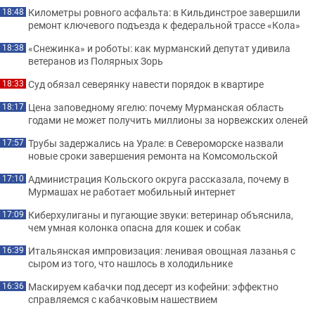
Километры ровного асфальта: в Кильдинстрое завершили
18:48
ремонт ключевого подъезда к федеральной трассе «Кола»
«Снежинка» и роботы: как мурманский депутат удивила
18:38
ветеранов из Полярных Зорь
Суд обязал северянку навести порядок в квартире
18:33
Цена заповедному ягелю: почему Мурманская область
18:17
годами не может получить миллионы за норвежских оленей
Трубы задержались на Урале: в Североморске назвали
17:57
новые сроки завершения ремонта на Комсомольской
Администрация Кольского округа рассказала, почему в
17:10
Мурмашах не работает мобильный интернет
Киберхулиганы и пугающие звуки: ветеринар объяснила,
17:09
чем умная колонка опасна для кошек и собак
Итальянская импровизация: ленивая овощная лазанья с
16:39
сыром из того, что нашлось в холодильнике
Маскируем кабачки под десерт из кофейни: эффектно
16:36
справляемся с кабачковым нашествием