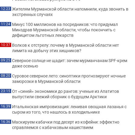
Жителям Мурманской области напомнили, куда звонить в
12:23
экстренных случаях
Минус 100 миллионов на посредников: что придумал
11:24
Минздрав Мурманской области, чтобы покончить с
дефицитом льготных лекарств
Волков к отстрелу: почему в Мурманской области нет
10:37
лимита на добычу этих хищников?
Северное солнце не щадит: зачем мурманчанам SPF-крем
09:25
даже осенью
Суровое северное лето: синоптики прогнозируют ночные
08:20
заморозки в Мурманской области
От «синей» экономики до рангов: ученые из Апатитов
23:15
выпустили свежий сборник о будущем Арктики
Итальянская импровизация: ленивая овощная лазанья с
16:39
сыром из того, что нашлось в холодильнике
Маскируем кабачки под десерт из кофейни: эффектно
16:36
справляемся с кабачковым нашествием