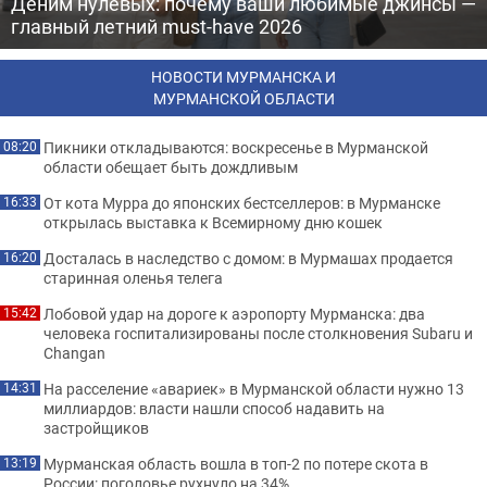
Деним нулевых: почему ваши любимые джинсы —
главный летний must-have 2026
НОВОСТИ МУРМАНСКА И
МУРМАНСКОЙ ОБЛАСТИ
Пикники откладываются: воскресенье в Мурманской
08:20
области обещает быть дождливым
От кота Мурра до японских бестселлеров: в Мурманске
16:33
открылась выставка к Всемирному дню кошек
Досталась в наследство с домом: в Мурмашах продается
16:20
старинная оленья телега
Лобовой удар на дороге к аэропорту Мурманска: два
15:42
человека госпитализированы после столкновения Subaru и
Changan
На расселение «авариек» в Мурманской области нужно 13
14:31
миллиардов: власти нашли способ надавить на
застройщиков
Мурманская область вошла в топ-2 по потере скота в
13:19
России: поголовье рухнуло на 34%