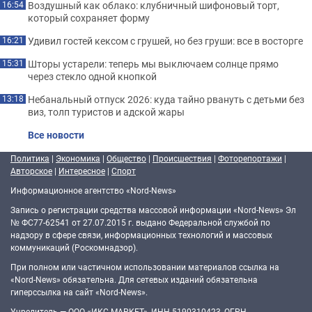
Воздушный как облако: клубничный шифоновый торт,
16:54
который сохраняет форму
Удивил гостей кексом с грушей, но без груши: все в восторге
16:21
Шторы устарели: теперь мы выключаем солнце прямо
15:31
через стекло одной кнопкой
Небанальный отпуск 2026: куда тайно рвануть с детьми без
13:18
виз, толп туристов и адской жары
Все новости
Политика
|
Экономика
|
Общество
|
Происшествия
|
Фоторепортажи
|
Авторское
|
Интересное
|
Спорт
Информационное агентство «Nord-News»
Запись о регистрации средства массовой информации «Nord-News» Эл
№ ФС77-62541 от 27.07.2015 г. выдано Федеральной службой по
надзору в сфере связи, информационных технологий и массовых
коммуникаций (Роскомнадзор).
При полном или частичном использовании материалов ссылка на
«Nord-News» обязательна. Для сетевых изданий обязательна
гиперссылка на сайт «Nord-News».
Учредитель — ООО «ИКС-МАРКЕТ», ИНН 5190310423, ОГРН