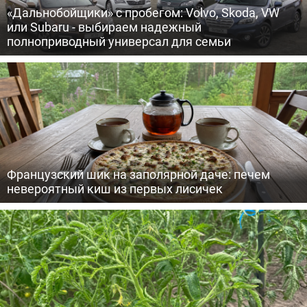
«Дальнобойщики» с пробегом: Volvo, Skoda, VW
или Subaru - выбираем надежный
полноприводный универсал для семьи
Французский шик на заполярной даче: печем
невероятный киш из первых лисичек