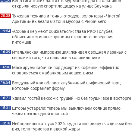
Бег в гигантских лаптях: в Мурманске для школьников
21:26
открыли новую спортплощадку на улице Баумана
Тяжелая техника и тонны отходов: волонтеры «Чистой
20:38
Арктики» вывезли 60 тонн мусора с Рыбачьего
«Собаки не умеют обижаться»: глава РКФ Голубев
19:54
объяснил истинные причины странного поведения
питомцев
Итальянская импровизация: ленивая овощная лазанья с
16:39
сыром из того, что нашлось в холодильнике
Маскируем кабачки под десерт из кофейни: эффектно
16:36
справляемся с кабачковым нашествием
Воздушный как облако: клубничный шифоновый торт,
16:54
который сохраняет форму
Удивил гостей кексом с грушей, но без груши: все в восторге
16:21
Шторы устарели: теперь мы выключаем солнце прямо
15:31
через стекло одной кнопкой
Небанальный отпуск 2026: куда тайно рвануть с детьми без
13:18
виз, толп туристов и адской жары