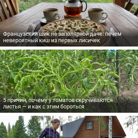
Французский шик на заполярной даче: печем
невероятный киш из первых лисичек
5 причин, почему у томатов скручиваются
листья — и как с этим бороться