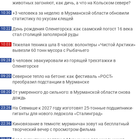
животных загоняют, как дичь, а что на Кольском севере?
+3 человека за неделю: в Мурманской области обновили
10:30
статистику по укусам клещей
День рождения Оленегорска: как саамский погост 16 века
10:22
стал столицей заполярной руды
Тяжелая техника шла 8 часов: волонтеры «Чистой Арктики»
10:03
вывезли 60 тонн мусора с Рыбачьего
6 человек эвакуировали из горящей трехэтажки в
09:28
Оленегорске
Северное тепло на бетоне: как фестиваль «РОСТ»
09:20
преобразил подстанции в Мурманске
От умеренного до сильного: в Мурманской области снова
08:20
дождь
На Севмаше к 2027 году изготовят 25-тонные подшипники-
23:26
гиганты для нового ледокола «Сталинград»
Киновязание в темноте: мурманчан зовут на бесплатный
22:36
творческий вечер с просмотром фильма