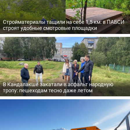
Стройматериалы тащили на себе 1,5 км: в ПАБСИ
строят удобные смотровые площадки
В Кандалакше закатали в асфальт народную
тропу: пешеходам тесно даже летом