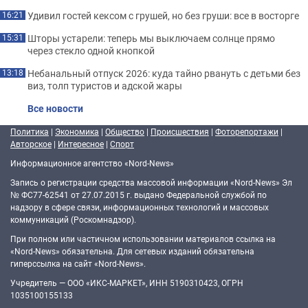
Удивил гостей кексом с грушей, но без груши: все в восторге
16:21
Шторы устарели: теперь мы выключаем солнце прямо
15:31
через стекло одной кнопкой
Небанальный отпуск 2026: куда тайно рвануть с детьми без
13:18
виз, толп туристов и адской жары
Все новости
Политика
|
Экономика
|
Общество
|
Происшествия
|
Фоторепортажи
|
Авторское
|
Интересное
|
Спорт
Информационное агентство «Nord-News»
Запись о регистрации средства массовой информации «Nord-News» Эл
№ ФС77-62541 от 27.07.2015 г. выдано Федеральной службой по
надзору в сфере связи, информационных технологий и массовых
коммуникаций (Роскомнадзор).
При полном или частичном использовании материалов ссылка на
«Nord-News» обязательна. Для сетевых изданий обязательна
гиперссылка на сайт «Nord-News».
Учредитель — ООО «ИКС-МАРКЕТ», ИНН 5190310423, ОГРН
1035100155133