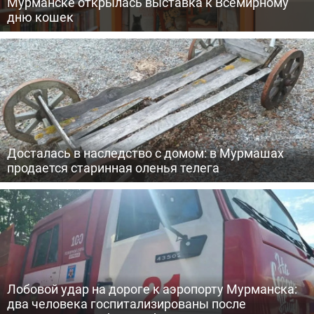
Мурманске открылась выставка к Всемирному
дню кошек
Досталась в наследство с домом: в Мурмашах
продается старинная оленья телега
Лобовой удар на дороге к аэропорту Мурманска:
два человека госпитализированы после