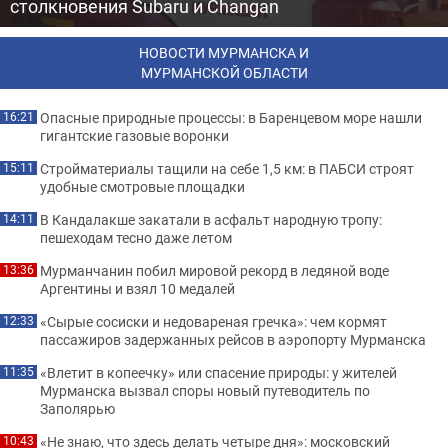
столкновения Subaru и Changan
НОВОСТИ МУРМАНСКА И
МУРМАНСКОЙ ОБЛАСТИ
Опасные природные процессы: в Баренцевом море нашли
16:21
гигантские газовые воронки
Стройматериалы тащили на себе 1,5 км: в ПАБСИ строят
15:11
удобные смотровые площадки
В Кандалакше закатали в асфальт народную тропу:
14:11
пешеходам тесно даже летом
Мурманчанин побил мировой рекорд в ледяной воде
13:36
Аргентины и взял 10 медалей
«Сырые сосиски и недовареная гречка»: чем кормят
12:33
пассажиров задержанных рейсов в аэропорту Мурманска
«Влетит в копеечку» или спасение природы: у жителей
11:35
Мурманска вызвал споры новый путеводитель по
Заполярью
«Не знаю, что здесь делать четыре дня»: московский
10:43