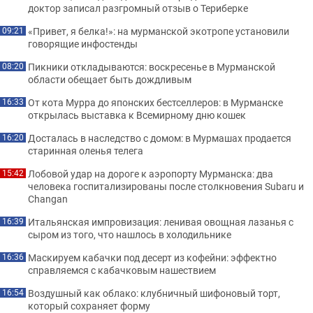
доктор записал разгромный отзыв о Териберке
«Привет, я белка!»: на мурманской экотропе установили
09:21
говорящие инфостенды
Пикники откладываются: воскресенье в Мурманской
08:20
области обещает быть дождливым
От кота Мурра до японских бестселлеров: в Мурманске
16:33
открылась выставка к Всемирному дню кошек
Досталась в наследство с домом: в Мурмашах продается
16:20
старинная оленья телега
Лобовой удар на дороге к аэропорту Мурманска: два
15:42
человека госпитализированы после столкновения Subaru и
Changan
Итальянская импровизация: ленивая овощная лазанья с
16:39
сыром из того, что нашлось в холодильнике
Маскируем кабачки под десерт из кофейни: эффектно
16:36
справляемся с кабачковым нашествием
Воздушный как облако: клубничный шифоновый торт,
16:54
который сохраняет форму