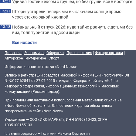
Удивил гостей кексом с грушей, но без груши: все в восторге
16:21
Шторы устарели: теперь мы выключаем солнце прямо
15:31
через стекло одной кнопкой
Небанальный отпуск 2026: куда тайно рвануть с детьми без
13:18
виз, толп туристов и адской жары
Все новости
Политика
|
Экономика
|
Общество
|
Происшествия
|
Фоторепортажи
|
Авторское
|
Интересное
|
Спорт
Информационное агентство «Nord-News»
Запись о регистрации средства массовой информации «Nord-News» Эл
№ ФС77-62541 от 27.07.2015 г. выдано Федеральной службой по
надзору в сфере связи, информационных технологий и массовых
коммуникаций (Роскомнадзор).
При полном или частичном использовании материалов ссылка на
«Nord-News» обязательна. Для сетевых изданий обязательна
гиперссылка на сайт «Nord-News».
Учредитель — ООО «ИКС-МАРКЕТ», ИНН 5190310423, ОГРН
1035100155133
Главный редактор — Голямин Максим Сергеевич