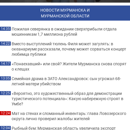
НОВОСТИ МУРМАНСКА И
МУРМАНСКОЙ ОБЛАСТИ
Пожилая северянка в ожидании сверхприбыли отдала
14:35
мошенникам 1,7 миллиона рублей
Вместо выступлений тюлень Филя может загулять: в
14:22
океанариуме рассказали, почему может сорваться концерт
любимца публики
«Понаехавший» или свой? Жители Мурманска снова спорят
14:17
о клещах
Семейная драма в ЗАТО Александровск: сын угрожал 68-
13:05
летней матери убийством
«Вероятно, это художественный образ для демонстрации
12:25
туристического потенциала»: Какую набережную строят в
Умбе?
Мат на стенах и сломанный инвентарь: глава Ловозерского
12:24
округа лично проверил жалобы жителей
Рыбный бум: Мурманская область увеличила экспорт
12:04