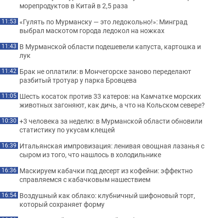
морепродуктов в Китай в 2,5 раза
«Гулять по Мурманску — это ледокольно!»: Минград
11:53
выбрал маскотом города ледокол на ножках
В Мурманской области подешевели капуста, картошка и
11:43
лук
Брак не оплатили: в Мончегорске заново переделают
11:42
разбитый тротуар у парка Бровцева
Шесть косаток против 33 катеров: на Камчатке морских
11:05
животных загоняют, как дичь, а что на Кольском севере?
+3 человека за неделю: в Мурманской области обновили
10:30
статистику по укусам клещей
Итальянская импровизация: ленивая овощная лазанья с
16:39
сыром из того, что нашлось в холодильнике
Маскируем кабачки под десерт из кофейни: эффектно
16:36
справляемся с кабачковым нашествием
Воздушный как облако: клубничный шифоновый торт,
16:54
который сохраняет форму