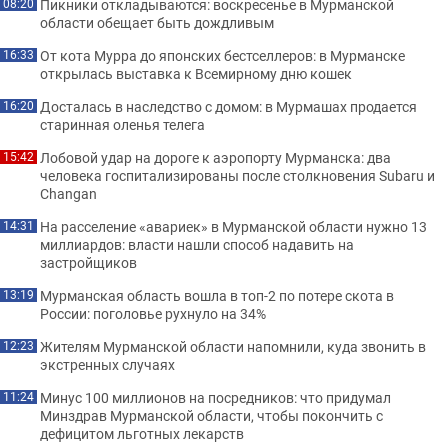
Пикники откладываются: воскресенье в Мурманской
08:20
области обещает быть дождливым
От кота Мурра до японских бестселлеров: в Мурманске
16:33
открылась выставка к Всемирному дню кошек
Досталась в наследство с домом: в Мурмашах продается
16:20
старинная оленья телега
Лобовой удар на дороге к аэропорту Мурманска: два
15:42
человека госпитализированы после столкновения Subaru и
Changan
На расселение «авариек» в Мурманской области нужно 13
14:31
миллиардов: власти нашли способ надавить на
застройщиков
Мурманская область вошла в топ-2 по потере скота в
13:19
России: поголовье рухнуло на 34%
Жителям Мурманской области напомнили, куда звонить в
12:23
экстренных случаях
Минус 100 миллионов на посредников: что придумал
11:24
Минздрав Мурманской области, чтобы покончить с
дефицитом льготных лекарств