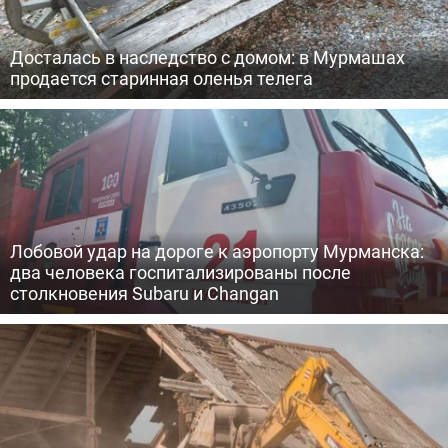
Досталась в наследство с домом: в Мурмашах
продается старинная оленья телега
Лобовой удар на дороге к аэропорту Мурманска:
два человека госпитализированы после
столкновения Subaru и Changan