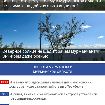
Волков к отстрелу: почему в Мурманской области
нет лимита на добычу этих хищников?
Северное солнце не щадит: зачем мурманчанам
SPF-крем даже осенью
НОВОСТИ МУРМАНСКА И
МУРМАНСКОЙ ОБЛАСТИ
«Не знаю, что здесь делать четыре дня»: московский
10:43
доктор записал разгромный отзыв о Териберке
«Привет, я белка!»: на мурманской экотропе установили
09:21
говорящие инфостенды