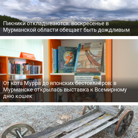
Пикники откладываются: воскресенье в
Мурманской области обещает быть дождливым
От кота Мурра до японских бестселлеров: в
Мурманске открылась выставка к Всемирному
дню кошек