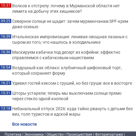
Волков к отстрелу: почему в Мурманской области нет
10:37
лимита на добычу этих хищников?
Северное солнце не щадит: зачем мурманчанам SPF-крем
09:25
даже осенью
Итальянская импровизация: ленивая овощная лазанья с
16:39
сыром из того, что нашлось в холодильнике
Маскируем кабачки под десерт из кофейни: эффектно
16:36
справляемся с кабачковым нашествием
Воздушный как облако: клубничный шифоновый торт,
16:54
который сохраняет форму
Удивил гостей кексом с грушей, но без груши: все в восторге
16:21
Шторы устарели: теперь мы выключаем солнце прямо
15:31
через стекло одной кнопкой
Небанальный отпуск 2026: куда тайно рвануть с детьми без
13:18
виз, толп туристов и адской жары
Все новости
Политика
|
Экономика
|
Общество
|
Происшествия
|
Фоторепортажи
|