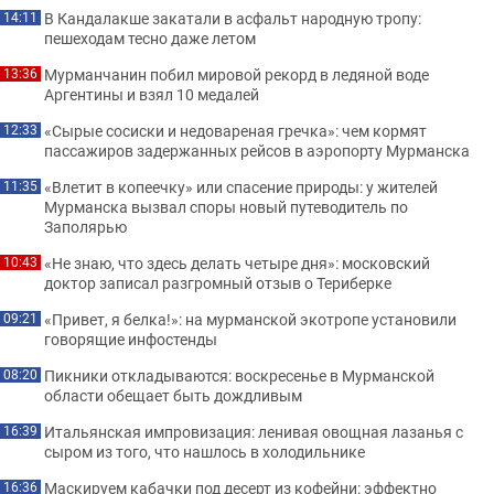
В Кандалакше закатали в асфальт народную тропу:
14:11
пешеходам тесно даже летом
Мурманчанин побил мировой рекорд в ледяной воде
13:36
Аргентины и взял 10 медалей
«Сырые сосиски и недовареная гречка»: чем кормят
12:33
пассажиров задержанных рейсов в аэропорту Мурманска
«Влетит в копеечку» или спасение природы: у жителей
11:35
Мурманска вызвал споры новый путеводитель по
Заполярью
«Не знаю, что здесь делать четыре дня»: московский
10:43
доктор записал разгромный отзыв о Териберке
«Привет, я белка!»: на мурманской экотропе установили
09:21
говорящие инфостенды
Пикники откладываются: воскресенье в Мурманской
08:20
области обещает быть дождливым
Итальянская импровизация: ленивая овощная лазанья с
16:39
сыром из того, что нашлось в холодильнике
Маскируем кабачки под десерт из кофейни: эффектно
16:36