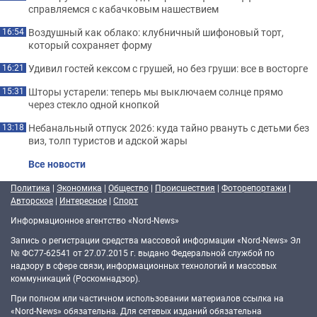
справляемся с кабачковым нашествием
Воздушный как облако: клубничный шифоновый торт,
16:54
который сохраняет форму
Удивил гостей кексом с грушей, но без груши: все в восторге
16:21
Шторы устарели: теперь мы выключаем солнце прямо
15:31
через стекло одной кнопкой
Небанальный отпуск 2026: куда тайно рвануть с детьми без
13:18
виз, толп туристов и адской жары
Все новости
Политика
|
Экономика
|
Общество
|
Происшествия
|
Фоторепортажи
|
Авторское
|
Интересное
|
Спорт
Информационное агентство «Nord-News»
Запись о регистрации средства массовой информации «Nord-News» Эл
№ ФС77-62541 от 27.07.2015 г. выдано Федеральной службой по
надзору в сфере связи, информационных технологий и массовых
коммуникаций (Роскомнадзор).
При полном или частичном использовании материалов ссылка на
«Nord-News» обязательна. Для сетевых изданий обязательна