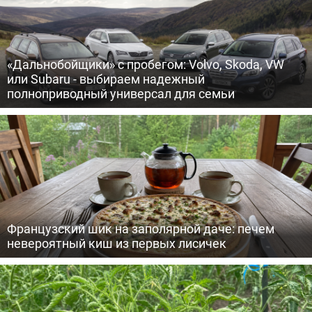
«Дальнобойщики» с пробегом: Volvo, Skoda, VW
или Subaru - выбираем надежный
полноприводный универсал для семьи
Французский шик на заполярной даче: печем
невероятный киш из первых лисичек