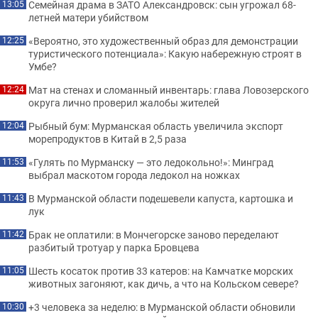
Семейная драма в ЗАТО Александровск: сын угрожал 68-
13:05
летней матери убийством
«Вероятно, это художественный образ для демонстрации
12:25
туристического потенциала»: Какую набережную строят в
Умбе?
Мат на стенах и сломанный инвентарь: глава Ловозерского
12:24
округа лично проверил жалобы жителей
Рыбный бум: Мурманская область увеличила экспорт
12:04
морепродуктов в Китай в 2,5 раза
«Гулять по Мурманску — это ледокольно!»: Минград
11:53
выбрал маскотом города ледокол на ножках
В Мурманской области подешевели капуста, картошка и
11:43
лук
Брак не оплатили: в Мончегорске заново переделают
11:42
разбитый тротуар у парка Бровцева
Шесть косаток против 33 катеров: на Камчатке морских
11:05
животных загоняют, как дичь, а что на Кольском севере?
+3 человека за неделю: в Мурманской области обновили
10:30