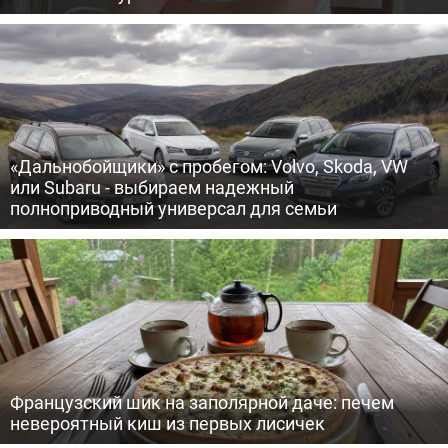
«Дальнобойщики» с пробегом: Volvo, Skoda, VW
или Subaru - выбираем надежный
полноприводный универсал для семьи
Французский шик на заполярной даче: печем
невероятный киш из первых лисичек