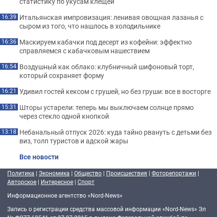
статистику по укусам клещей
Итальянская импровизация: ленивая овощная лазанья с
16:39
сыром из того, что нашлось в холодильнике
Маскируем кабачки под десерт из кофейни: эффектно
16:36
справляемся с кабачковым нашествием
Воздушный как облако: клубничный шифоновый торт,
16:54
который сохраняет форму
Удивил гостей кексом с грушей, но без груши: все в восторге
16:21
Шторы устарели: теперь мы выключаем солнце прямо
15:31
через стекло одной кнопкой
Небанальный отпуск 2026: куда тайно рвануть с детьми без
13:18
виз, толп туристов и адской жары
Все новости
Политика
|
Экономика
|
Общество
|
Происшествия
|
Фоторепортажи
|
Авторское
|
Интересное
|
Спорт
Информационное агентство «Nord-News»
Запись о регистрации средства массовой информации «Nord-News» Эл