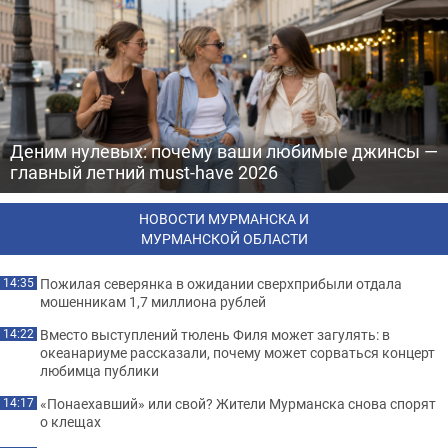
Деним нулевых: почему ваши любимые джинсы —
главный летний must-have 2026
НОВОСТИ МУРМАНСКА И
МУРМАНСКОЙ ОБЛАСТИ
Пожилая северянка в ожидании сверхприбыли отдала
14:35
мошенникам 1,7 миллиона рублей
Вместо выступлений тюлень Филя может загулять: в
14:22
океанариуме рассказали, почему может сорваться концерт
любимца публики
«Понаехавший» или свой? Жители Мурманска снова спорят
14:17
о клещах