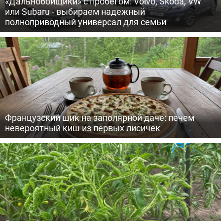
«Дальнобойщики» с пробегом: Volvo, Skoda, VW
или Subaru - выбираем надежный
полноприводный универсал для семьи
Французский шик на заполярной даче: печем
невероятный киш из первых лисичек