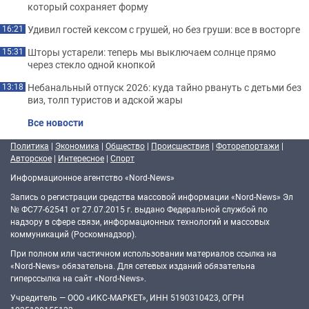
который сохраняет форму
Удивил гостей кексом с грушей, но без груши: все в восторге
16:21
Шторы устарели: теперь мы выключаем солнце прямо
15:31
через стекло одной кнопкой
Небанальный отпуск 2026: куда тайно рвануть с детьми без
13:18
виз, толп туристов и адской жары
Все новости
Политика
|
Экономика
|
Общество
|
Происшествия
|
Фоторепортажи
|
Авторское
|
Интересное
|
Спорт
Информационное агентство «Nord-News»
Запись о регистрации средства массовой информации «Nord-News» Эл
№ ФС77-62541 от 27.07.2015 г. выдано Федеральной службой по
надзору в сфере связи, информационных технологий и массовых
коммуникаций (Роскомнадзор).
При полном или частичном использовании материалов ссылка на
«Nord-News» обязательна. Для сетевых изданий обязательна
гиперссылка на сайт «Nord-News».
Учредитель — ООО «ИКС-МАРКЕТ», ИНН 5190310423, ОГРН