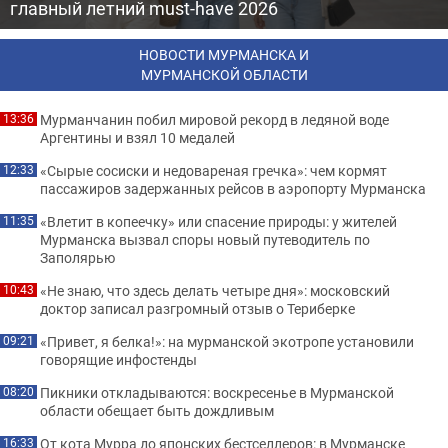
главный летний must-have 2026
НОВОСТИ МУРМАНСКА И
МУРМАНСКОЙ ОБЛАСТИ
Мурманчанин побил мировой рекорд в ледяной воде
13:36
Аргентины и взял 10 медалей
«Сырые сосиски и недовареная гречка»: чем кормят
12:33
пассажиров задержанных рейсов в аэропорту Мурманска
«Влетит в копеечку» или спасение природы: у жителей
11:35
Мурманска вызвал споры новый путеводитель по
Заполярью
«Не знаю, что здесь делать четыре дня»: московский
10:43
доктор записал разгромный отзыв о Териберке
«Привет, я белка!»: на мурманской экотропе установили
09:21
говорящие инфостенды
Пикники откладываются: воскресенье в Мурманской
08:20
области обещает быть дождливым
От кота Мурра до японских бестселлеров: в Мурманске
16:33