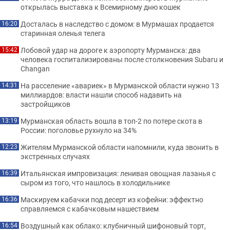
открылась выставка к Всемирному дню кошек
Досталась в наследство с домом: в Мурмашах продается
16:20
старинная оленья телега
Лобовой удар на дороге к аэропорту Мурманска: два
15:42
человека госпитализированы после столкновения Subaru и
Changan
На расселение «авариек» в Мурманской области нужно 13
14:31
миллиардов: власти нашли способ надавить на
застройщиков
Мурманская область вошла в топ-2 по потере скота в
13:19
России: поголовье рухнуло на 34%
Жителям Мурманской области напомнили, куда звонить в
12:23
экстренных случаях
Итальянская импровизация: ленивая овощная лазанья с
16:39
сыром из того, что нашлось в холодильнике
Маскируем кабачки под десерт из кофейни: эффектно
16:36
справляемся с кабачковым нашествием
Воздушный как облако: клубничный шифоновый торт,
16:54