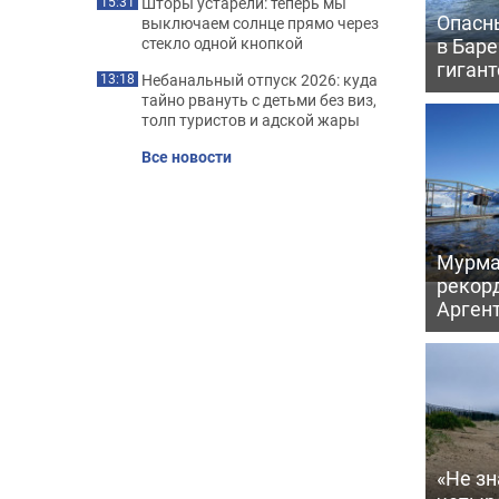
Шторы устарели: теперь мы
15:31
Опасн
выключаем солнце прямо через
в Бар
стекло одной кнопкой
гигант
Небанальный отпуск 2026: куда
13:18
тайно рвануть с детьми без виз,
толп туристов и адской жары
Все новости
Мурма
рекорд
Аргент
«Не зн