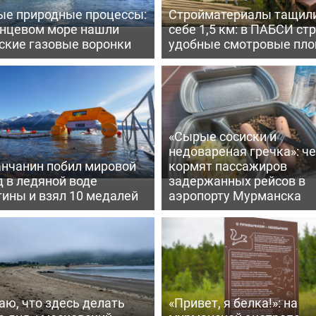
ые природные процессы:
Стройматериалы тащили
енцевом море нашли
себе 1,5 км: в ПАБСИ ст
ские газовые воронки
удобные смотровые пл
«Сырые сосиски и
недовареная гречка»: ч
нчанин побил мировой
кормят пассажиров
 в ледяной воде
задержанных рейсов в
ины и взял 10 медалей
аэропорту Мурманска
аю, что здесь делать
«Привет, я белка!»: на