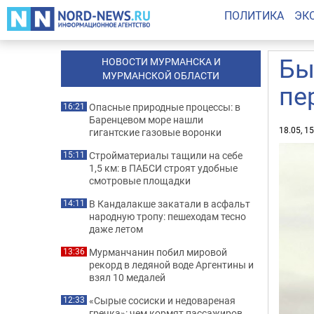
ПОЛИТИКА
ЭК
Бы
НОВОСТИ МУРМАНСКА И
МУРМАНСКОЙ ОБЛАСТИ
пе
Опасные природные процессы: в
16:21
Баренцевом море нашли
18.05, 1
гигантские газовые воронки
Стройматериалы тащили на себе
15:11
1,5 км: в ПАБСИ строят удобные
смотровые площадки
В Кандалакше закатали в асфальт
14:11
народную тропу: пешеходам тесно
даже летом
Мурманчанин побил мировой
13:36
рекорд в ледяной воде Аргентины и
взял 10 медалей
«Сырые сосиски и недовареная
12:33
гречка»: чем кормят пассажиров