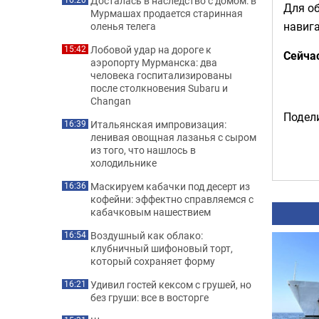
Досталась в наследство с домом: в
Для о
Мурмашах продается старинная
навига
оленья телега
Лобовой удар на дороге к
15:42
Сейча
аэропорту Мурманска: два
человека госпитализированы
после столкновения Subaru и
Changan
Подели
Итальянская импровизация:
16:39
ленивая овощная лазанья с сыром
из того, что нашлось в
холодильнике
Маскируем кабачки под десерт из
16:36
кофейни: эффектно справляемся с
кабачковым нашествием
Воздушный как облако:
16:54
клубничный шифоновый торт,
который сохраняет форму
Удивил гостей кексом с грушей, но
16:21
без груши: все в восторге