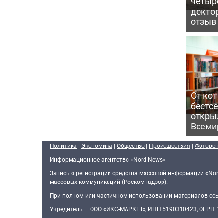
четыр
докто
отзыв
От кот
бестс
откры
Всеми
Политика
|
Экономика
|
Общество
|
Происшествия
|
Фоторе
Информационное агентство «Nord-News»
Запись о регистрации средства массовой информации «Nor
массовых коммуникаций (Роскомнадзор).
При полном или частичном использовании материалов ссыл
Учредитель — ООО «ИКС-МАРКЕТ», ИНН 5190310423, ОГРН