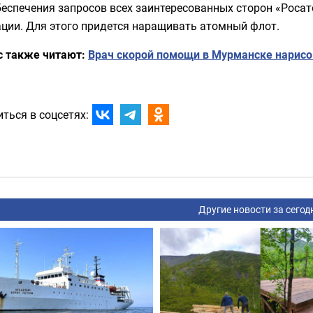
беспечения запросов всех заинтересованных сторон «Роса
ции. Для этого придется наращивать атомный флот.
с также читают:
Врач скорой помощи в Мурманске нарисо
ться в соцсетях:
Другие новости за сегод