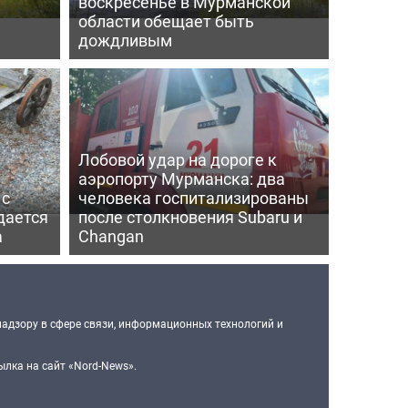
воскресенье в Мурманской
области обещает быть
дождливым
Лобовой удар на дороге к
аэропорту Мурманска: два
 с
человека госпитализированы
дается
после столкновения Subaru и
а
Changan
надзору в сфере связи, информационных технологий и
лка на сайт «Nord-News».