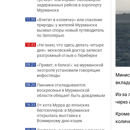
задержанных рейсов в аэропорту
Мурманска
«Влетит в копеечку» или спасение
11:35
природы: у жителей Мурманска
вызвал споры новый путеводитель
по Заполярью
«Не знаю, что здесь делать четыре
10:43
дня»: московский доктор записал
разгромный отзыв о Териберке
«Привет, я белка!»: на мурманской
09:21
экотропе установили говорящие
Минис
инфостенды
вклад
Пикники откладываются:
08:20
воскресенье в Мурманской
Из-за 
области обещает быть дождливым
через 
От кота Мурра до японских
16:33
бестселлеров: в Мурманске
Кроме 
открылась выставка к
Всемирному дню кошек
колич
16:20