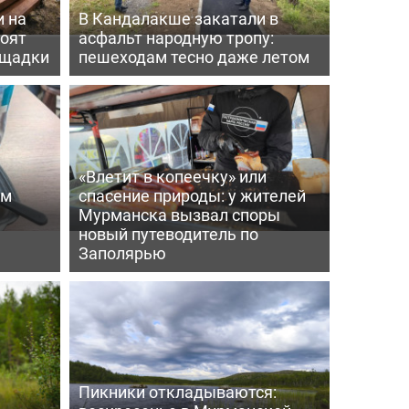
 на
В Кандалакше закатали в
роят
асфальт народную тропу:
ощадки
пешеходам тесно даже летом
«Влетит в копеечку» или
ем
спасение природы: у жителей
Мурманска вызвал споры
новый путеводитель по
Заполярью
Пикники откладываются: