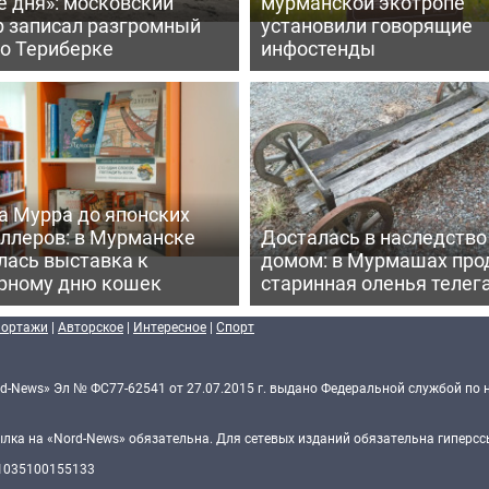
е дня»: московский
мурманской экотропе
р записал разгромный
установили говорящие
 о Териберке
инфостенды
а Мурра до японских
еллеров: в Мурманске
Досталась в наследство
лась выставка к
домом: в Мурмашах про
рному дню кошек
старинная оленья телег
портажи
|
Авторское
|
Интересное
|
Спорт
d-News» Эл № ФС77-62541 от 27.07.2015 г. выдано Федеральной службой по 
ка на «Nord-News» обязательна. Для сетевых изданий обязательна гиперссы
 1035100155133