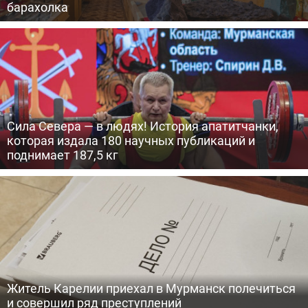
барахолка
Сила Севера — в людях! История апатитчанки,
которая издала 180 научных публикаций и
поднимает 187,5 кг
Житель Карелии приехал в Мурманск полечиться
и совершил ряд преступлений