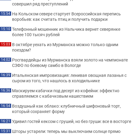
совершил ряд преступлений
На Кольском севере стартует Всероссийская перепись
15:54
воробьев: как считать птиц и получить подарки
Телефонный мошенник из Нальчика вернет северянке
15:10
более 100 тысяч рублей
В октябре уехать из Мурманска можно только одним
15:03
поездом?
Росгвардейцы из Мурманска взяли золото на чемпионате
14:02
СЗФО по боевому самбо в Вологде
Итальянская импровизация: ленивая овощная лазанья с
16:39
сыром из того, что нашлось в холодильнике
Маскируем кабачки под десерт из кофейни: эффектно
16:36
справляемся с кабачковым нашествием
Воздушный как облако: клубничный шифоновый торт,
16:54
который сохраняет форму
Удивил гостей кексом с грушей, но без груши: все в восторге
16:21
Шторы устарели: теперь мы выключаем солнце прямо
15:31