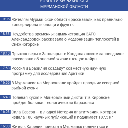
НОВОСТИ МУРМАНСКА И
МУРМАНСКОЙ ОБЛАСТИ
Жителям Мурманской области рассказали, как правильно
19:35
консервировать овощи и фрукты
Неудобства временны: администрация ЗАТО
18:33
Александровск рассказала о модернизации теплосетей в
Снежногорске
Прыжок веры в Заполярье: в Кандалакшском заповеднике
18:10
рассказали об опасной жизни птенцов кайры
Россия и Бразилия создадут совместную научную
17:53
программу для исследования Арктики
В Мурманске на Морвокзале пройдет праздник северной
16:55
рыбной кухни
Полевая кухня и Минеральный диктант: в Кировске
16:43
пройдет большая геологическая барахолка
Сила Севера — в людях! История апатитчанки, которая
16:03
издала 180 научных публикаций и поднимает 187,5 кг
Житель Карелии приехал в Мурманск полечиться и
16:00