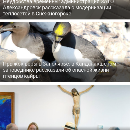
Неудобства временны: администрация ЗАТО
Александровск рассказала о модернизации
теплосетей в Снежногорске
Прыжок веры в Заполярье: в Кандалакшском
заповеднике рассказали об опасной жизни
птенцов кайры