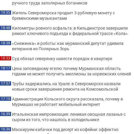
ручного труда заполярных ботаников
Житель Североморска продает 3-рублевую монету с
19:35
бременскими музыкантами
Километры ровного асфальта: в Кильдинстрое завершили
18:48
ремонт ключевого подъезда к федеральной трассе «Кола»
«Снежинка» и роботы: как мурманский депутат удивила
18:38
ветеранов из Полярных Зорь
Суд обязал северянку навести порядок в квартире
18:33
Цена заповедному ягелю: почему Мурманская область
18:17
годами не может получить миллионы за норвежских оленей
Трубы задержались на Урале: в Североморске назвали
17:57
новые сроки завершения ремонта на Комсомольской
Администрация Кольского округа рассказала, почему в
17:10
Мурмашах не работает мобильный интернет
Итальянская импровизация: ленивая овощная лазанья с
16:39
сыром из того, что нашлось в холодильнике
Маскируем кабачки под десерт из кофейни: эффектно
16:36