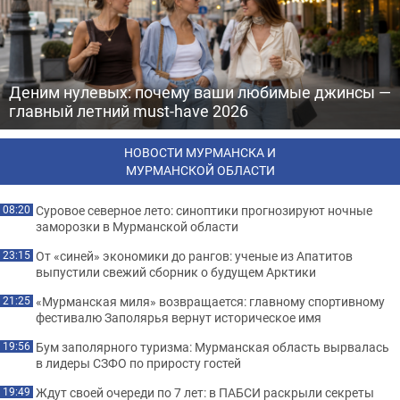
Деним нулевых: почему ваши любимые джинсы —
главный летний must-have 2026
НОВОСТИ МУРМАНСКА И
МУРМАНСКОЙ ОБЛАСТИ
Суровое северное лето: синоптики прогнозируют ночные
08:20
заморозки в Мурманской области
От «синей» экономики до рангов: ученые из Апатитов
23:15
выпустили свежий сборник о будущем Арктики
«Мурманская миля» возвращается: главному спортивному
21:25
фестивалю Заполярья вернут историческое имя
Бум заполярного туризма: Мурманская область вырвалась
19:56
в лидеры СЗФО по приросту гостей
Ждут своей очереди по 7 лет: в ПАБСИ раскрыли секреты
19:49