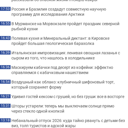
Россия и Бразилия создадут совместную научную
17:53
программу для исследования Арктики
В Мурманске на Морвокзале пройдет праздник северной
16:55
рыбной кухни
Полевая кухня и Минеральный диктант: в Кировске
16:43
пройдет большая геологическая барахолка
Итальянская импровизация: ленивая овощная лазанья с
16:39
сыром из того, что нашлось в холодильнике
Маскируем кабачки под десерт из кофейни: эффектно
16:36
справляемся с кабачковым нашествием
Воздушный как облако: клубничный шифоновый торт,
16:54
который сохраняет форму
Удивил гостей кексом с грушей, но без груши: все в восторге
16:21
Шторы устарели: теперь мы выключаем солнце прямо
15:31
через стекло одной кнопкой
Небанальный отпуск 2026: куда тайно рвануть с детьми без
13:18
виз, толп туристов и адской жары