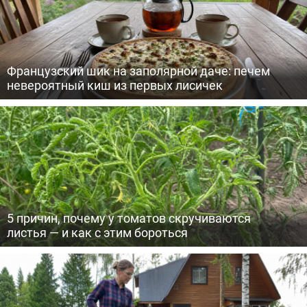
Французский шик на заполярной даче: печем
невероятный киш из первых лисичек
5 причин, почему у томатов скручиваются
листья — и как с этим бороться