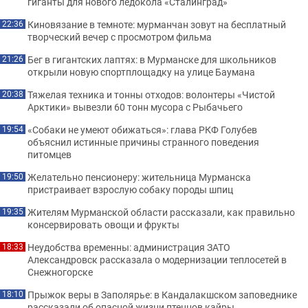
гиганты для нового ледокола «Сталинград»
Киновязание в темноте: мурманчан зовут на бесплатный
22:36
творческий вечер с просмотром фильма
Бег в гигантских лаптях: в Мурманске для школьников
21:26
открыли новую спортплощадку на улице Баумана
Тяжелая техника и тонны отходов: волонтеры «Чистой
20:38
Арктики» вывезли 60 тонн мусора с Рыбачьего
«Собаки не умеют обижаться»: глава РКФ Голубев
19:54
объяснил истинные причины странного поведения
питомцев
Желательно пенсионеру: жительница Мурманска
19:50
пристраивает взрослую собаку породы шпиц
Жителям Мурманской области рассказали, как правильно
19:35
консервировать овощи и фрукты
Неудобства временны: администрация ЗАТО
18:33
Александровск рассказала о модернизации теплосетей в
Снежногорске
Прыжок веры в Заполярье: в Кандалакшском заповеднике
18:10
рассказали об опасной жизни птенцов кайры