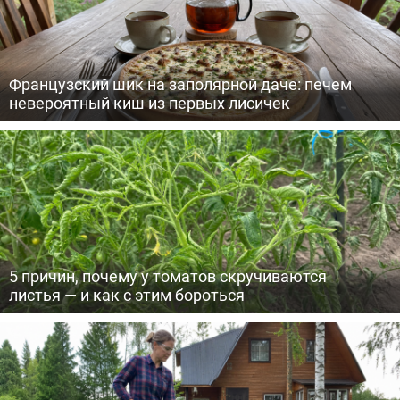
Французский шик на заполярной даче: печем
невероятный киш из первых лисичек
5 причин, почему у томатов скручиваются
листья — и как с этим бороться