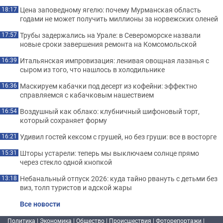
Цена заповедному ягелю: почему Мурманская область
18:17
годами не может получить миллионы за норвежских оленей
Трубы задержались на Урале: в Североморске назвали
17:57
новые сроки завершения ремонта на Комсомольской
Итальянская импровизация: ленивая овощная лазанья с
16:39
сыром из того, что нашлось в холодильнике
Маскируем кабачки под десерт из кофейни: эффектно
16:36
справляемся с кабачковым нашествием
Воздушный как облако: клубничный шифоновый торт,
16:54
который сохраняет форму
Удивил гостей кексом с грушей, но без груши: все в восторге
16:21
Шторы устарели: теперь мы выключаем солнце прямо
15:31
через стекло одной кнопкой
Небанальный отпуск 2026: куда тайно рвануть с детьми без
13:18
виз, толп туристов и адской жары
Все новости
Политика
|
Экономика
|
Общество
|
Происшествия
|
Фоторепортажи
|