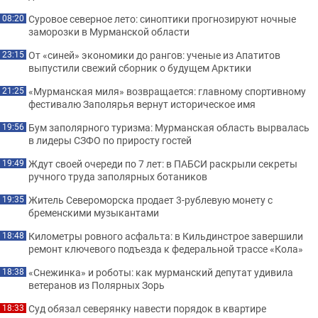
Суровое северное лето: синоптики прогнозируют ночные
08:20
заморозки в Мурманской области
От «синей» экономики до рангов: ученые из Апатитов
23:15
выпустили свежий сборник о будущем Арктики
«Мурманская миля» возвращается: главному спортивному
21:25
фестивалю Заполярья вернут историческое имя
Бум заполярного туризма: Мурманская область вырвалась
19:56
в лидеры СЗФО по приросту гостей
Ждут своей очереди по 7 лет: в ПАБСИ раскрыли секреты
19:49
ручного труда заполярных ботаников
Житель Североморска продает 3-рублевую монету с
19:35
бременскими музыкантами
Километры ровного асфальта: в Кильдинстрое завершили
18:48
ремонт ключевого подъезда к федеральной трассе «Кола»
«Снежинка» и роботы: как мурманский депутат удивила
18:38
ветеранов из Полярных Зорь
Суд обязал северянку навести порядок в квартире
18:33