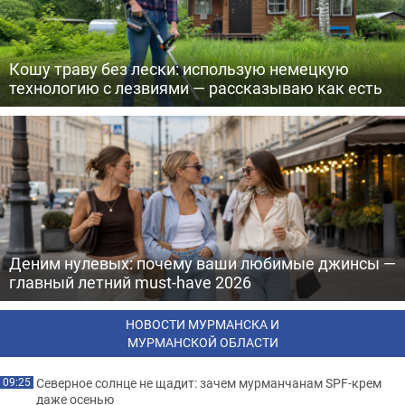
Кошу траву без лески: использую немецкую
технологию с лезвиями — рассказываю как есть
Деним нулевых: почему ваши любимые джинсы —
главный летний must-have 2026
НОВОСТИ МУРМАНСКА И
МУРМАНСКОЙ ОБЛАСТИ
Северное солнце не щадит: зачем мурманчанам SPF-крем
09:25
даже осенью