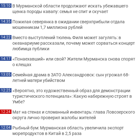
В Мурманской области продолжают искать убежавшего
15:10
щенка породы кавапу: семья не спит и скучает
Пожилая северянка в ожидании сверхприбыли отдала
14:35
мошенникам 1,7 миллиона рублей
Вместо выступлений тюлень Филя может загулять: в
14:22
океанариуме рассказали, почему может сорваться концерт
любимца публики
«Понаехавший» или свой? Жители Мурманска снова спорят
14:17
о клещах
Семейная драма в ЗАТО Александровск: сын угрожал 68-
13:05
летней матери убийством
«Вероятно, это художественный образ для демонстрации
12:25
туристического потенциала»: Какую набережную строят в
Умбе?
Мат на стенах и сломанный инвентарь: глава Ловозерского
12:24
округа лично проверил жалобы жителей
Рыбный бум: Мурманская область увеличила экспорт
12:04
морепродуктов в Китай в 2,5 раза