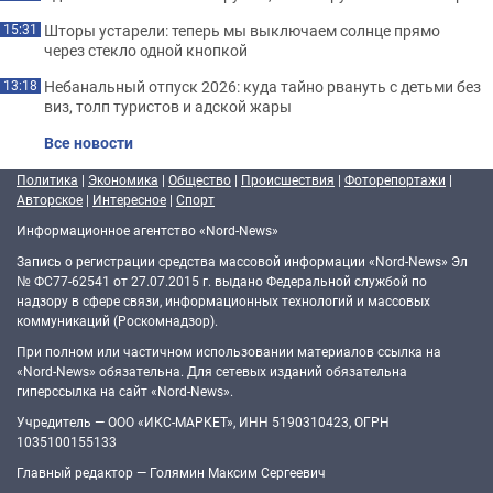
Шторы устарели: теперь мы выключаем солнце прямо
15:31
через стекло одной кнопкой
Небанальный отпуск 2026: куда тайно рвануть с детьми без
13:18
виз, толп туристов и адской жары
Все новости
Политика
|
Экономика
|
Общество
|
Происшествия
|
Фоторепортажи
|
Авторское
|
Интересное
|
Спорт
Информационное агентство «Nord-News»
Запись о регистрации средства массовой информации «Nord-News» Эл
№ ФС77-62541 от 27.07.2015 г. выдано Федеральной службой по
надзору в сфере связи, информационных технологий и массовых
коммуникаций (Роскомнадзор).
При полном или частичном использовании материалов ссылка на
«Nord-News» обязательна. Для сетевых изданий обязательна
гиперссылка на сайт «Nord-News».
Учредитель — ООО «ИКС-МАРКЕТ», ИНН 5190310423, ОГРН
1035100155133
Главный редактор — Голямин Максим Сергеевич