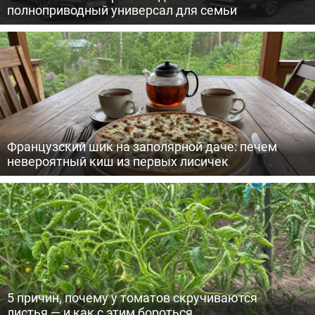
полноприводный универсал для семьи
Французский шик на заполярной даче: печем
невероятный киш из первых лисичек
5 причин, почему у томатов скручиваются
листья — и как с этим бороться