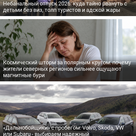
Небанальный отпуск 2026: куда тайно рвануть с
детьми без виз, толп туристов и адской жары
Космический шторм за полярным кругом: почему
жители северных регионов сильнее ощущают
магнитные бури
«Дальнобойщики» с пробегом: Volvo, Skoda, VW
или Subaru - выбираем надежный