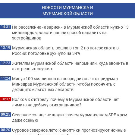
НОВОСТИ МУРМАНСКА И
МУРМАНСКОЙ ОБЛАСТИ
На расселение «авариек» в Мурманской области нужно 13
14:31
миллиардов: власти нашли способ надавить на
застройщиков
Мурманская область вошла в топ-2 по потере скота в
13:19
России: поголовье рухнуло на 34%
Жителям Мурманской области напомнили, куда звонить в
12:23
экстренных случаях
Минус 100 миллионов на посредников: что придумал
11:24
Минздрав Мурманской области, чтобы покончить с
дефицитом льготных лекарств
Волков к отстрелу: почему в Мурманской области нет
10:37
лимита на добычу этих хищников?
Северное солнце не щадит: зачем мурманчанам SPF-крем
09:25
даже осенью
Суровое северное лето: синоптики прогнозируют ночные
08:20