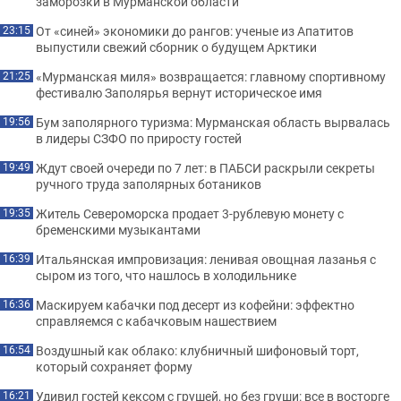
заморозки в Мурманской области
От «синей» экономики до рангов: ученые из Апатитов
23:15
выпустили свежий сборник о будущем Арктики
«Мурманская миля» возвращается: главному спортивному
21:25
фестивалю Заполярья вернут историческое имя
Бум заполярного туризма: Мурманская область вырвалась
19:56
в лидеры СЗФО по приросту гостей
Ждут своей очереди по 7 лет: в ПАБСИ раскрыли секреты
19:49
ручного труда заполярных ботаников
Житель Североморска продает 3-рублевую монету с
19:35
бременскими музыкантами
Итальянская импровизация: ленивая овощная лазанья с
16:39
сыром из того, что нашлось в холодильнике
Маскируем кабачки под десерт из кофейни: эффектно
16:36
справляемся с кабачковым нашествием
Воздушный как облако: клубничный шифоновый торт,
16:54
который сохраняет форму
Удивил гостей кексом с грушей, но без груши: все в восторге
16:21