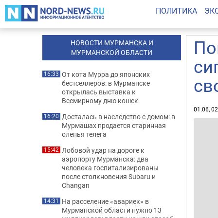
ПОЛИТИКА
ЭК
По
НОВОСТИ МУРМАНСКА И
МУРМАНСКОЙ ОБЛАСТИ
си
От кота Мурра до японских
16:33
св
бестселлеров: в Мурманске
открылась выставка к
Всемирному дню кошек
01.06, 0
Досталась в наследство с домом: в
16:20
Мурмашах продается старинная
оленья телега
Лобовой удар на дороге к
15:42
аэропорту Мурманска: два
человека госпитализированы
после столкновения Subaru и
Changan
На расселение «авариек» в
14:31
Мурманской области нужно 13