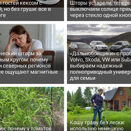
 гостей кексом с
Шторы устарели: тепер
, но без груши: все в
выключаем солнце пря
рге
через стекло одной кно
ческий шторм за
«Дальнобойщики» с про
ным кругом: почему
Volvo, Skoda, VW или Suba
и северных регионов
выбираем надежный
ее ощущают магнитные
полноприводный универ
для семьи
Кошу траву без лески:
ин, почему у томатов
использую немецкую