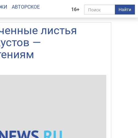
АЖИ
АВТОРСКОЕ
16+
Найти
ученные листья
кустов —
тениям