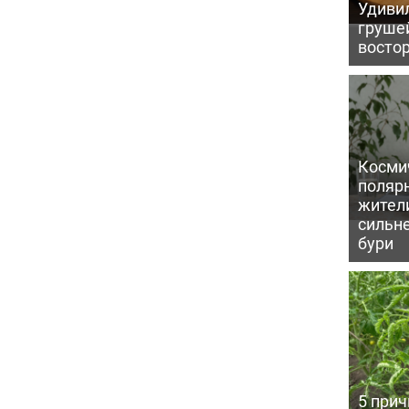
Удивил
грушей
восто
Косми
поляр
жител
сильн
бури
5 прич