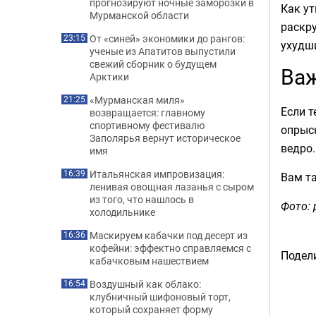
прогнозируют ночные заморозки в
Как ут
Мурманской области
раскру
От «синей» экономики до рангов:
23:15
ухудши
ученые из Апатитов выпустили
свежий сборник о будущем
Ва
Арктики
«Мурманская миля»
21:25
Если т
возвращается: главному
спортивному фестивалю
опрыск
Заполярья вернут историческое
ведро.
имя
Итальянская импровизация:
16:39
Вам т
ленивая овощная лазанья с сыром
из того, что нашлось в
Фото: 
холодильнике
Маскируем кабачки под десерт из
16:36
кофейни: эффектно справляемся с
Подели
кабачковым нашествием
Воздушный как облако:
16:54
клубничный шифоновый торт,
который сохраняет форму