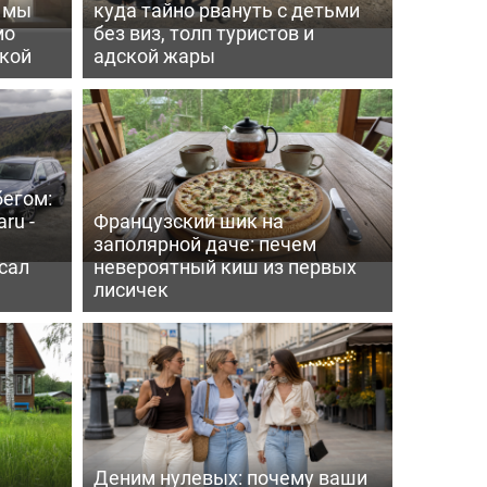
ь мы
куда тайно рвануть с детьми
мо
без виз, толп туристов и
пкой
адской жары
бегом:
ru -
Французский шик на
заполярной даче: печем
сал
невероятный киш из первых
лисичек
Деним нулевых: почему ваши