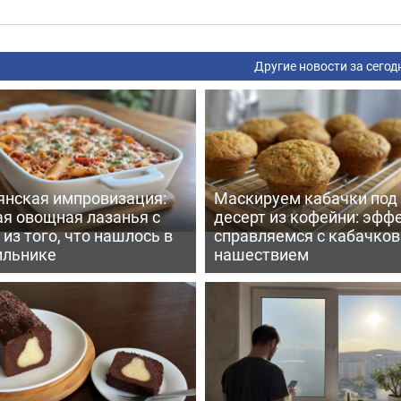
Другие новости за сегод
янская импровизация:
Маскируем кабачки под
ая овощная лазанья с
десерт из кофейни: эфф
из того, что нашлось в
справляемся с кабачко
ильнике
нашествием