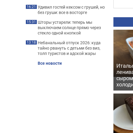
Удивил гостей кексом с грушей, но
16:21
без груши: все в восторге
Шторы устарели: теперь мы
15:31
выключаем солнце прямо через
стекло одной кнопкой
Небанальный отпуск 2026: куда
13:18
тайно рвануть с детьми без виз,
толп туристов и адской жары
Все новости
Италь
ленив
сыром 
холод