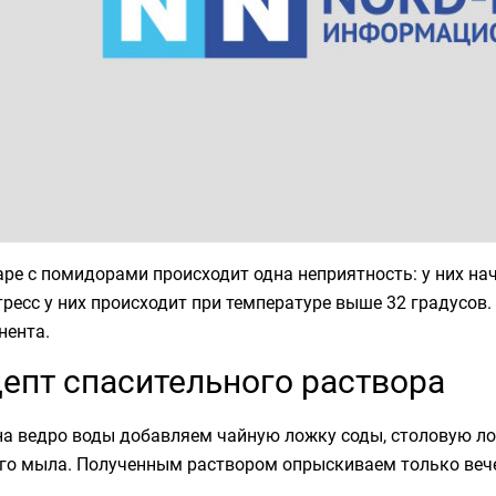
ре с помидорами происходит одна неприятность: у них на
тресс у них происходит при температуре выше 32 градусов
нента.
епт спасительного раствора
 на ведро воды добавляем чайную ложку соды, столовую л
го мыла. Полученным раствором опрыскиваем только вече