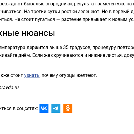
верждают бывалые огородники, результат заметен уже на
чиваться. На третьи сутки ростки зеленеют. Но в первый 
ться. Не стоит пугаться — растение привыкает к новым у
жные нюансы
емпература держится выше 35 градусов, процедуру повтор
ивайте днём. Если же скручиваются и нижние листья, доз
акже стоит
узнать
, почему огурцы желтеют.
pravda.ru
ться в соцсетях: