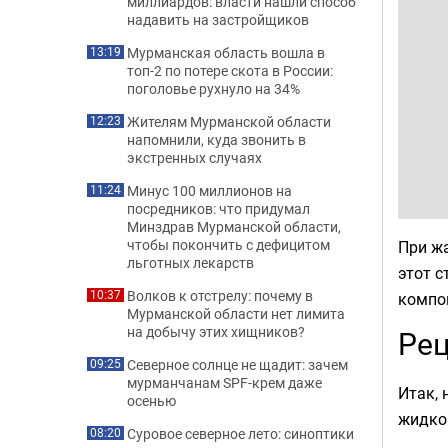
миллиардов: власти нашли способ
надавить на застройщиков
Мурманская область вошла в
13:19
топ-2 по потере скота в России:
поголовье рухнуло на 34%
Жителям Мурманской области
12:23
напомнили, куда звонить в
экстренных случаях
Минус 100 миллионов на
11:24
посредников: что придумал
Минздрав Мурманской области,
чтобы покончить с дефицитом
При жа
льготных лекарств
этот с
Волков к отстрелу: почему в
10:37
компо
Мурманской области нет лимита
на добычу этих хищников?
Рец
Северное солнце не щадит: зачем
09:25
мурманчанам SPF-крем даже
Итак,
осенью
жидко
Суровое северное лето: синоптики
08:20