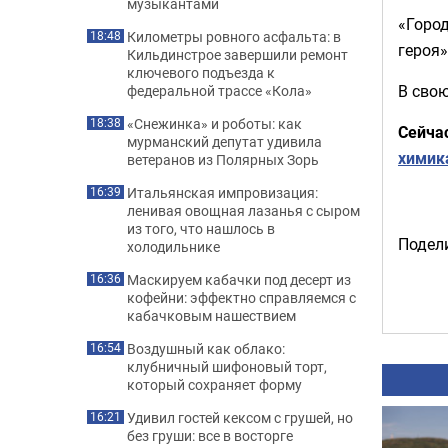
музыкантами
«Горо
Километры ровного асфальта: в
18:48
героя»
Кильдинстрое завершили ремонт
ключевого подъезда к
В сво
федеральной трассе «Кола»
«Снежинка» и роботы: как
18:38
Сейча
мурманский депутат удивила
химик
ветеранов из Полярных Зорь
Итальянская импровизация:
16:39
ленивая овощная лазанья с сыром
из того, что нашлось в
Подели
холодильнике
Маскируем кабачки под десерт из
16:36
кофейни: эффектно справляемся с
кабачковым нашествием
Воздушный как облако:
16:54
клубничный шифоновый торт,
который сохраняет форму
Удивил гостей кексом с грушей, но
16:21
без груши: все в восторге