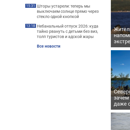
Шторы устарели: теперь мы
15:31
выключаем солнце прямо через
стекло одной кнопкой
Небанальный отпуск 2026: куда
13:18
Жител
тайно рвануть с детьми без виз,
напомн
толп туристов и адской жары
экстр
Все новости
Северн
зачем
даже 