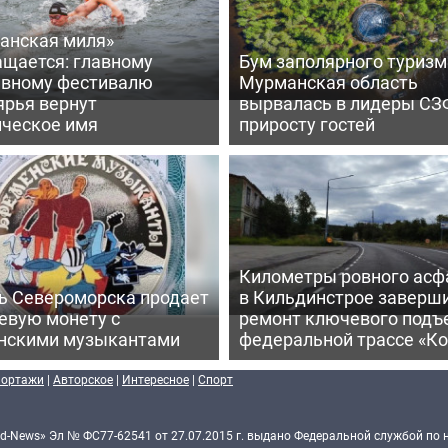
анская миля»
ащается: главному
Бум заполярного туризм
ивному фестивалю
Мурманская область
ярья вернут
вырвалась в лидеры СЗ
ическое имя
приросту гостей
Километры ровного асф
ь Североморска продает
в Кильдинстрое заверш
евую монету с
ремонт ключевого подъ
нскими музыкантами
федеральной трассе «Ко
портажи
|
Авторское
|
Интересное
|
Спорт
d-News» Эл № ФС77-62541 от 27.07.2015 г. выдано Федеральной службой по 