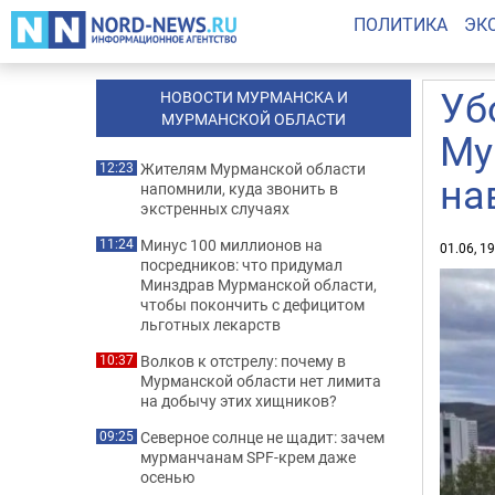
ПОЛИТИКА
ЭК
Уб
НОВОСТИ МУРМАНСКА И
МУРМАНСКОЙ ОБЛАСТИ
Му
Жителям Мурманской области
12:23
на
напомнили, куда звонить в
экстренных случаях
Минус 100 миллионов на
11:24
01.06, 1
посредников: что придумал
Минздрав Мурманской области,
чтобы покончить с дефицитом
льготных лекарств
Волков к отстрелу: почему в
10:37
Мурманской области нет лимита
на добычу этих хищников?
Северное солнце не щадит: зачем
09:25
мурманчанам SPF-крем даже
осенью