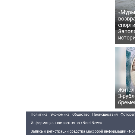
«Мурм
возвр
спорт
Запол
истор
Жител
3-рубл
бреме
Политика
|
Экономика
|
Общество
|
Происшествия
|
Фоторе
Информационное агентство «Nord-News»
Запись о регистрации средства массовой информации «Nor