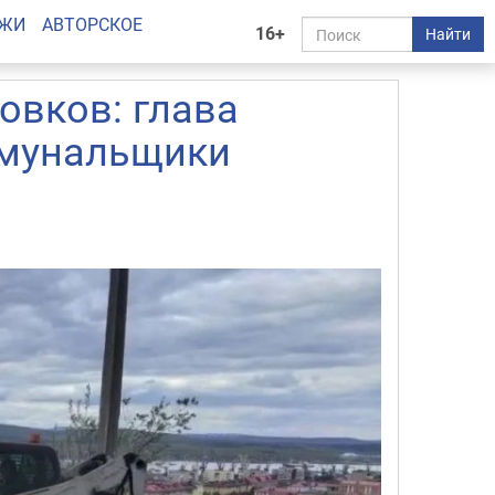
АЖИ
АВТОРСКОЕ
16+
Найти
овков: глава
ммунальщики