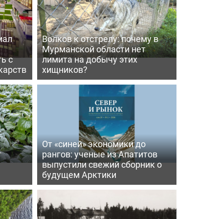
мал
Волков к отстрелу: почему в
Мурманской области нет
ь с
лимита на добычу этих
карств
хищников?
От «синей» экономики до
т
рангов: ученые из Апатитов
выпустили свежий сборник о
будущем Арктики