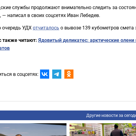
дские службы продолжают внимательно следить за состоян
, — написал в своих соцсетях Иван Лебедев.
ю очередь УДХ
отчиталось
о вывозе 139 кубометров смета
с также читают:
Ядовитый деликатес: арктические олени
атов
ться в соцсетях:
Другие новости за сегод