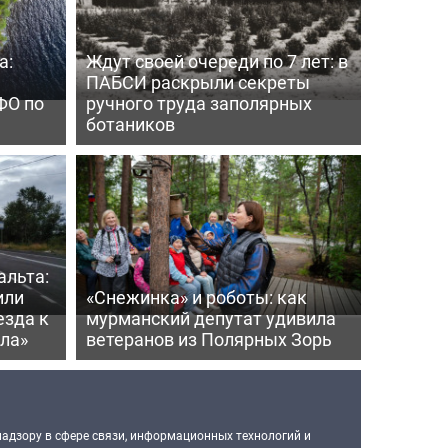
а:
Ждут своей очереди по 7 лет: в
ПАБСИ раскрыли секреты
ФО по
ручного труда заполярных
ботаников
альта:
или
«Снежинка» и роботы: как
езда к
мурманский депутат удивила
ла»
ветеранов из Полярных Зорь
надзору в сфере связи, информационных технологий и