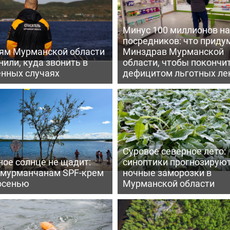
Минус 100 миллионов на
посредников: что приду
ям Мурманской области
Минздрав Мурманской
или, куда звонить в
области, чтобы покончит
енных случаях
дефицитом льготных ле
Суровое северное лето:
ое солнце не щадит:
синоптики прогнозирую
 мурманчанам SPF-крем
ночные заморозки в
осенью
Мурманской области