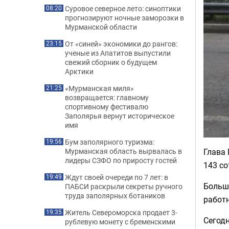
Суровое северное лето: синоптики
08:20
прогнозируют ночные заморозки в
Мурманской области
От «синей» экономики до рангов:
23:15
ученые из Апатитов выпустили
свежий сборник о будущем
Арктики
«Мурманская миля»
21:25
возвращается: главному
спортивному фестивалю
Заполярья вернут историческое
имя
Бум заполярного туризма:
19:56
Глава
Мурманская область вырвалась в
лидеры СЗФО по приросту гостей
143 со
Ждут своей очереди по 7 лет: в
19:49
Больша
ПАБСИ раскрыли секреты ручного
труда заполярных ботаников
работ
Житель Североморска продает 3-
19:35
Сегодн
рублевую монету с бременскими