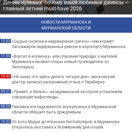
Деним нулевых: почему ваши любимые джинсы —
главный летний must-have 2026
НОВОСТИ МУРМАНСКА И
МУРМАНСКОЙ ОБЛАСТИ
«Сырые сосиски и недовареная гречка»: чем кормят
12:33
пассажиров задержанных рейсов в аэропорту Мурманска
«Влетит в копеечку» или спасение природы: у жителей
11:35
Мурманска вызвал споры новый путеводитель по
Заполярью
«Не знаю, что здесь делать четыре дня»: московский
10:43
доктор записал разгромный отзыв о Териберке
«Привет, я белка!»: на мурманской экотропе установили
09:21
говорящие инфостенды
Пикники откладываются: воскресенье в Мурманской
08:20
области обещает быть дождливым
От кота Мурра до японских бестселлеров: в Мурманске
16:33
открылась выставка к Всемирному дню кошек