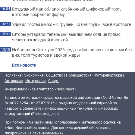
Воздушный как облако: клубничный шифоновый торт,
16:54
который сохраняет форму
Удивил гостей кексом с грушей, но без груши: все в восторге
16:21
Шторы устарели: теперь мы выключаем солнце прямо
15:31
через стекло одной кнопкой
Небанальный отпуск 2026: куда тайно рвануть с детьми без
13:18
виз, толп туристов и адской жары
Все новости
Политика
|
Экономика
|
Общество
|
Происшествия
|
Фоторепортажи
|
Авторское
|
Интересное
|
Спорт
Информационное агентство «Nord-News»
Запись о регистрации средства массовой информации «Nord-News» Эл
№ ФС77-62541 от 27.07.2015 г. выдано Федеральной службой по
надзору в сфере связи, информационных технологий и массовых
коммуникаций (Роскомнадзор).
При полном или частичном использовании материалов ссылка на
«Nord-News» обязательна. Для сетевых изданий обязательна
гиперссылка на сайт «Nord-News».