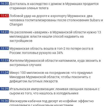
Досталась в наследство с домом: в Мурмашах продается
16:20
старинная оленья телега
Лобовой удар на дороге к аэропорту Мурманска: два
15:42
человека госпитализированы после столкновения Subaru и
Changan
На расселение «авариек» в Мурманской области нужно 13
14:31
миллиардов: власти нашли способ надавить на
застройщиков
Мурманская область вошла в топ-2 по потере скота в
13:19
России: поголовье рухнуло на 34%
Жителям Мурманской области напомнили, куда звонить в
12:23
экстренных случаях
Минус 100 миллионов на посредников: что придумал
11:24
Минздрав Мурманской области, чтобы покончить с
дефицитом льготных лекарств
Итальянская импровизация: ленивая овощная лазанья с
16:39
сыром из того, что нашлось в холодильнике
Маскируем кабачки под десерт из кофейни: эффектно
16:36
справляемся с кабачковым нашествием